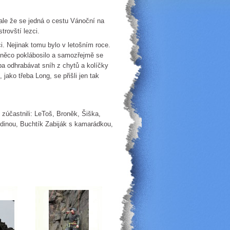
, ale že se jedná o cestu Vánoční na
trovští lezci.
i. Nejinak tomu bylo v letošním roce.
 něco poklábosilo a samozřejmě se
ba odhrabávat sníh z chytů a kolíčky
jako třeba Long, se přišli jen tak
zúčastnili: LeToš, Broněk, Šiška,
odinou, Buchtík Zabiják s kamarádkou,