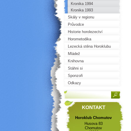
Kronika 1994
Kronika 1993
Skály v regionu
Průvodce
Historie horolezectví
Horometodika
Lezecká stěna Horoklubu
Mládež
Knihovna
Stáhni si
Sponzoři
Odkazy
KONTAKT
Horoklub Chomutov
Husova 83
Chomutov