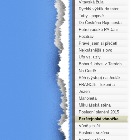
době
Vltavská žula
Rychlý výkřik do tater
Tatry - poprvé
Do Českého Ráje cesta
příjemná je, duláj, dudláj,
Petrohradské PADání
dá...
2015
Pozdrav
Právě jsem si přečetl
úvodník ...
Nejkrásnější slovo
Ufo vs. uzly
Bohouš kdysi v Tatrách
Na Gardě
Běh (výstup) na Jedlák
FRANCIE - lezení a
toulky
Jezeří
Marioneta
Mikulášská stěna
Poslední slanění 2015
Perštejnská vánočka
Vůně jehličí
Poslední sezóna
Vánoční stěna