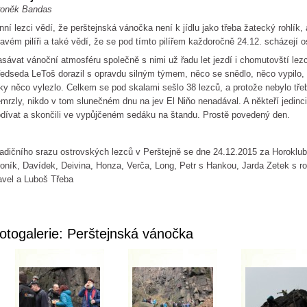
roněk Bandas
nní lezci vědí, že perštejnská vánočka není k jídlu jako třeba žatecký rohlík
avém pilíři a také vědí, že se pod tímto pilířem každoročně 24.12. scházejí os
sávat vánoční atmosféru společně s nimi už řadu let jezdí i chomutovští lezc
edseda LeToš dorazil s opravdu silným týmem, něco se snědlo, něco vypilo,
ky něco vylezlo. Celkem se pod skalami sešlo 38 lezců, a protože nebylo tře
mrzly, nikdo v tom slunečném dnu na jev El Niňo nenadával. A někteří jedinci, 
dívat a skončili ve vypůjčeném sedáku na štandu. Prostě povedený den.
adičního srazu ostrovských lezců v Perštejně se dne 24.12.2015 za Horoklub 
oník, Davídek, Deivina, Honza, Verča, Long, Petr s Hankou, Jarda Zetek s r
vel a Luboš Třeba
otogalerie: Perštejnská vánočka