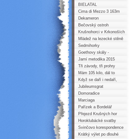
BIELATAL
Cima di Mezzo 3 163m
Dekameron
Bečovský ostroh
Krušnohorci v Krkonoších
Mládež na lezecké stěně
Horoklubu na gymnáziu v
Sedmihorky
Kadani
Goethovy skály -
Komplet 2015
Jarní metodika 2015
Tři závody, tři prohry
Mám 105 kilo, dál to
nejde....
Když se daří i nedaří,
aneb turistka v Julských
Jubileumsgrat
Alpách
Domoradice
Marciaga
Pařízek a Bordelář
Přejezd Krušných hor
(PKH) na běžkách
Horoklubácké svatby
Svinčovo korespondence
Krátký výlet po dlouhé