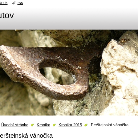
ánek
rss
utov
Úvodní stránka
Kronika
Kronika 2015
Perštejnská vánočka
erštejnská vánočka