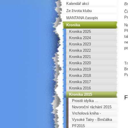
Kalendář akcí
B
Ze života klubu
Či
Pr
MANTANA časopis
Kronika
Na
Př
Kronika 2025
ta
Kronika 2024
ne
Kronika 2023
po
Kronika 2022
Kronika 2021
Kronika 2020
Tr
Br
Kronika 2019
Pa
Kronika 2018
Kronika 2017
Kronika 2016
Kronika 2015
F
Prostě idylka ...
Novoroční ráchání 2015
Vrcholová kniha -
Zámecká jehla
Vysoké Tatry - Brnčálka
PF2015