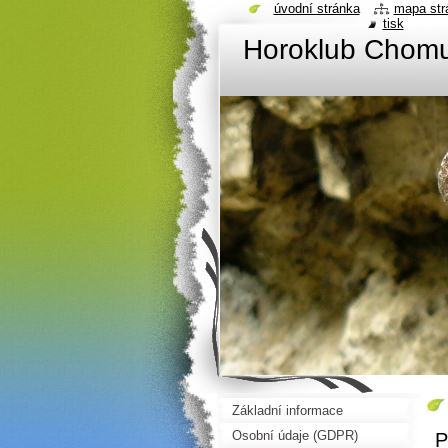
úvodní stránka
mapa str
tisk
Horoklub Chom
Základní informace
Osobní údaje (GDPR)
P