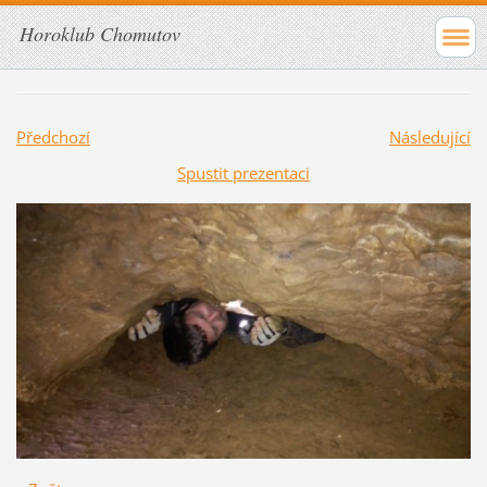
Horoklub Chomutov
Předchozí
Následující
Spustit prezentaci