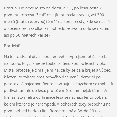
Přístup: Od obce Místo od domu č. 91, po lesní cestě k
prvnímu rozcestí. Ze tří cest jít tou zcela pravou, asi 300
metrů (brát s rezervou) téměř na konec cesty, kde se nachází
oplocená lesní školka. Při pohledu ze svahu dolů se nachází
asi po 50 metrech Pařízek.
Bordelář
Na tento skalní útvar boulderového typu jsem přišel zcela
náhodou, když jsme se toulali s Renulkou po lesích v okolí
Místa, protože je zima, je mlha, že by se dala krájet a vůbec,
k lezení to tohoto prosincového dne není. Jdeme si po
pasece a já najednou Renče navrhuju, že bychom se mohli jít
podívat támhle do lesa, protože mě to tam nějak táhne. A
hle, asi sto metrů od hranice lesa se nachází tento boban,
kolem kterého je harampádí. V pohorách tedy přeběhnu na
první pohled hezkou linii Bordelmamá a Bordeláři tak