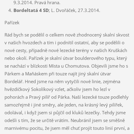
9.3.2014. Pravá hrana.
Bordeltatá 4 SD
; L. Dvořáček, 27.3.2014.
Pařízek
Rád bych se podělil o celkem nově zhodnocený skalní skvost
v našich hvozdech a tím i podnítil ostatní, aby se podělili o
nové cesty, případně nové lezecké terény v našich Kruškách
nebo okolí. Pařízek je skalní útvar boulderového typu, který
se nachází v blízkosti Místa u Chomutova. Objevili jsme ho s
Párkem a Maňáskem při touze najít jiný skalní útvar
Bordelář. Hned jsme na něm vytyčili nové linie, zejména
hvězdičkový Sokolíkový vzlet, ačkoliv jsem ho lezl v
pohorách a Pravý pilíř od Párka. Naší lezecké touze podlehly
samozřejmě i jiné směry, ale jeden, na krásný levý pilířek,
odolával, i když jsem si půjčil od kluků lezečky. Tehdy jsme
odešli s tím, že se určitě vrátím. Neubránil jsem se směšně
marnivému pocitu, že jsem měl chuť projít touto linií první, a