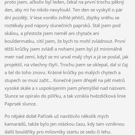
proto jsem, ačkoliv byl leden, čekal na první trochu pěkný
den, aby mi ho nikdo nevyfoukl. Ten den se vyskytl o pár
dní později. V lese vonělo zvlhlé jehličí, zbytky sněhu se
roztékaly pod nápory slunečních paprsků. Stál jsem pod
skálou, a přestože jsem neměl ani chytače ani
bouldermatku, cítil jsem, že bych to mohl zvládnout. První
těžší krůčky jsem zvládl a nohami jsem byl již minimálně
metr nad zemí, když se mi urval malý chyt a já se poslal, jak
projektil, na všechny čtyři. Trochu jsem se oklepal, dal si čaj
a šel do toho znovu. Krásné krůčky po malých chytech a
stupech se musí zažít... Konečně jsem dřepěl na pět metrů
vysoké skále a s uspokojením jsem přemýšlel nad názvem.
Slunce se opíralo do pilířku, a tak vznikla hvězdičková linie
Paprsek slunce.
Po nějaké době Pařízek už navštívilo několik mých
kamarádů, takže bylo jen otázkou času, kdy tam vzniknou
další bouldříky pro milovníky startu ze sedu či lehu.