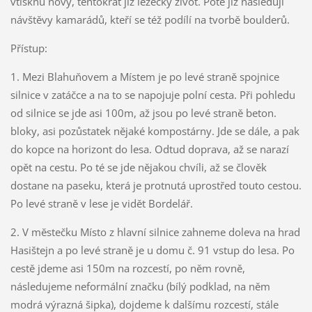
vtisknu nový, tentokrát již lezecký život. Poté již následují
návštěvy kamarádů, kteří se též podílí na tvorbě boulderů.
Přístup:
1. Mezi Blahuňovem a Místem je po levé straně spojnice
silnice v zatáčce a na to se napojuje polní cesta. Při pohledu
od silnice se jde asi 100m, až jsou po levé straně beton.
bloky, asi pozůstatek nějaké kompostárny. Jde se dále, a pak
do kopce na horizont do lesa. Odtud doprava, až se narazí
opět na cestu. Po té se jde nějakou chvíli, až se člověk
dostane na paseku, která je protnutá uprostřed touto cestou.
Po levé straně v lese je vidět Bordelář.
2. V městečku Místo z hlavní silnice zahneme doleva na hrad
Hasištejn a po levé straně je u domu č. 91 vstup do lesa. Po
cestě jdeme asi 150m na rozcestí, po něm rovně,
následujeme neformální značku (bílý podklad, na něm
modrá výrazná šipka), dojdeme k dalšímu rozcestí, stále