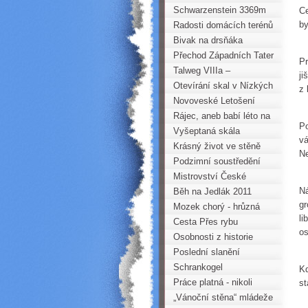
Watzmann na kole a zpět
Schwarzenstein 3369m
Ce
by
Radosti domácích terénů
Bivak na drsňáka
Přechod Západních Tater
Pr
- sólo
Talweg VIIIa –
ji
Hőllenhund - Rathen
Otevírání skal v Nízkých
z 
Tatrách 2011
Novoveské Letošení
Rájec, aneb babí léto na
Po
písku
Vyšeptaná skála
vá
Krásný život ve stěně
Ne
Östlicher Schoberkopf
Podzimní soustředění
mládeže - ARCO
Mistrovství České
Ná
republiky v lezení na
Běh na Jedlák 2011
gr
obtížnost 2011 Choceň
Mozek chorý - hrůzná
li
story
Cesta Přes rybu
os
Osobnosti z historie
Krušných hor (1. část)
Poslední slanění
Horoklubu Chomutov
Schrankogel
Kd
Práce platná - nikoli
st
kvapná!
„Vánoční stěna“ mládeže