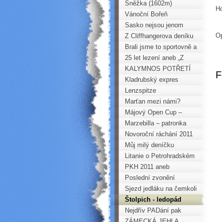
Horoklubu dne 22.12.2011
Sněžka (1602m)
Ho
Vánoční Bořeň
Sasko nejsou jenom
Op
písky – Bienenmühle
Z Cliffhangerova deníku
Brali jsme to sportovně a
s humorem
25 let lezení aneb „Z
Jířovo deníčku“
KALYMNOS POTŘETÍ
F
Kladrubský expres
Lenzspitze
Marťan mezi námi?
Májový Open Cup –
Velká cena Singing Rock
Marzebilla – patronka
Krušných hor
Novoroční ráchání 2011
Můj milý deníčku
Litanie o Petrohradském
PADání
PKH 2011 aneb
Krušnohorská „stovka“ na
Poslední zvonění
běžkách
Sjezd jedláku na čemkoli
Štolpich - ledopád
Nejdřív PADání pak
vozembouchání
ZÁMECKÁ JEHLA