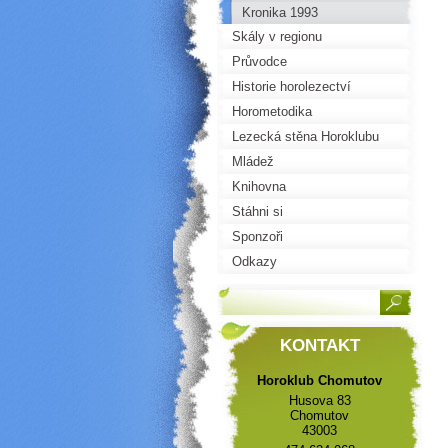
Kronika 1993
Skály v regionu
Průvodce
Historie horolezectví
Horometodika
Lezecká stěna Horoklubu
Mládež
Knihovna
Stáhni si
Sponzoři
Odkazy
KONTAKT
Horoklub Chomutov
Husova 83
Chomutov
43003