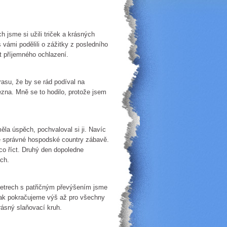
 jsme si užili triček a krásných
vámi podělili o zážitky z posledního
st příjemného ochlazení.
asu, že by se rád podíval na
ezna. Mně se to hodilo, protože jsem
ěla úspěch, pochvaloval si ji. Navíc
vé správné hospodské country zábavě.
co říct. Druhý den dopoledne
ich.
metrech s patřičným převýšením jsme
však pokračujeme výš až pro všechny
rásný slaňovací kruh.