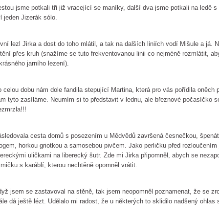
stou jsme potkali tři již vracející se maníky, další dva jsme potkali na led
l jeden Jizerák sólo.
vní lezl Jirka a dost do toho mlátil, a tak na dalších liniích vodí Mišule a já.
štění přes kruh (snažíme se tuto frekventovanou linii co nejméně rozmlátit, aby 
krásného jarního lezení).
 celou dobu nám dole fandila stepující Martina, která pro vás pořídila oněc
m tyto zasíláme. Neumím si to představit v lednu, ale březnové počasíčko s
zmrzla!!!
sledovala cesta domů s posezením u Mědvědů završená česnečkou, špenáto
ogem, horkou griotkou a samosebou pivčem. Jako perličku před rozloučením j
bereckými uličkami na liberecký šutr. Zde mi Jirka připomněl, abych se nezap
mičku s karáblí, kterou nechtěně opomněl vrátit.
yž jsem se zastavoval na stěně, tak jsem neopomněl poznamenat, že se zro
ále dá ještě lézt. Udělalo mi radost, že u některých to sklidilo nadšený ohlas