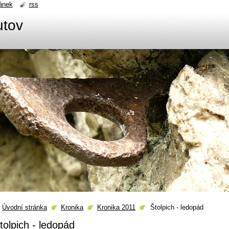
ánek
rss
utov
Úvodní stránka
Kronika
Kronika 2011
Štolpich - ledopád
tolpich - ledopád