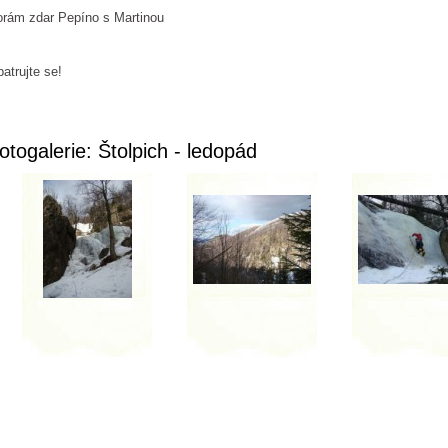
rám zdar Pepíno s Martinou
atrujte se!
otogalerie: Štolpich - ledopád