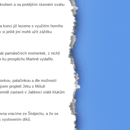
ě s kruhem a na protějším slunném svahu
 Na konci již lezeme s využitím horního
si ještě jiní mohli užít zážitku
h pár památečních momentek, z nichž
e ku prospěchu Martině vydařilo.
vkou, palačinkou a dle možností
sem propletl Jirku s Mišulí
omněl zastavit v Jablonci vrátit klukům
vna vracíme ze Štolpichu, a že se
 s vyslovením díků.