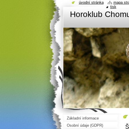
úvodní stránka
mapa str
tisk
Horoklub Chom
Základní informace
Osobní údaje (GDPR)
Š