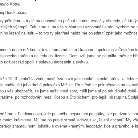
epíno Kotyk
oj Horoklubáci,
ky pěknému a teplému dubnovému počasí se nám vydařily víkendy, při kterých
unných výstupů. Tak jsme si na vás s Martinou vzpomněli a rádi bychom se s 
rního lezení na ledu – to pro ty přehřáté nabízíme ohlednutí zpět jako možno
ncem února mě kontaktoval kamarád Jirka Dragoun - speleolog z Českého kr
bloneckou stěnu a na ledy do Jizerek. Domluvili jsme se na půlku měsíce bř
to událost rád spojil s oslavou narozenin a svátku.
kže 12. 3. proběhla večer návštěva nové jablonecké lezecké stěny. U Jirky m
la nadšená i jeho drahá polovička Mišule. Po stěně se pokračovalo na tako
hu vás ubezpečit, že jsme nešli hned spát, měli jsme si po tak dlouhé době 
rážíme, po rozhodování mezi Kozou a Štolpichem, pro lepší přístup na Štolp
rážíme z Ferdinandova, kde po sněhu nejsou ani památky, ale po dvou kilo
zimním království. Míjíme po pravé straně ledový suk „Jelení chcaní“. My 
zeráky známou horní lokalitu s dvěma krásnými ledopády, kde u pravého je k