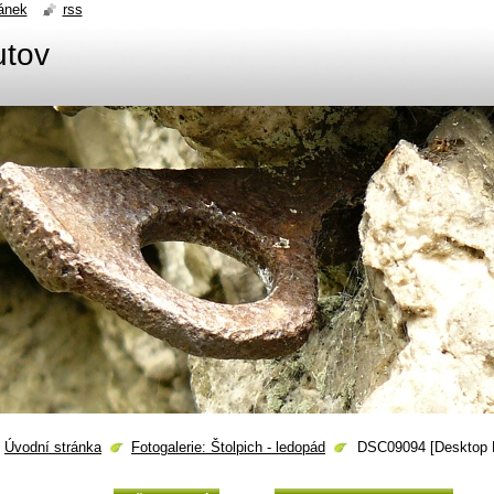
ánek
rss
utov
Úvodní stránka
Fotogalerie: Štolpich - ledopád
DSC09094 [Desktop 