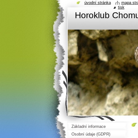
úvodní stránka
mapa str
tisk
Horoklub Chom
Základní informace
Osobní údaje (GDPR)