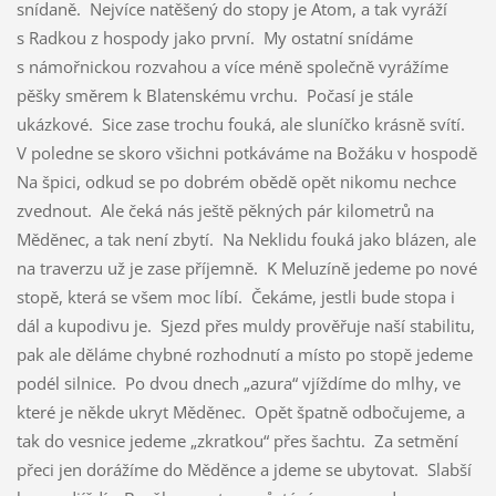
snídaně. Nejvíce natěšený do stopy je Atom, a tak vyráží
s Radkou z hospody jako první. My ostatní snídáme
s námořnickou rozvahou a více méně společně vyrážíme
pěšky směrem k Blatenskému vrchu. Počasí je stále
ukázkové. Sice zase trochu fouká, ale sluníčko krásně svítí.
V poledne se skoro všichni potkáváme na Božáku v hospodě
Na špici, odkud se po dobrém obědě opět nikomu nechce
zvednout. Ale čeká nás ještě pěkných pár kilometrů na
Měděnec, a tak není zbytí. Na Neklidu fouká jako blázen, ale
na traverzu už je zase příjemně. K Meluzíně jedeme po nové
stopě, která se všem moc líbí. Čekáme, jestli bude stopa i
dál a kupodivu je. Sjezd přes muldy prověřuje naší stabilitu,
pak ale děláme chybné rozhodnutí a místo po stopě jedeme
podél silnice. Po dvou dnech „azura“ vjíždíme do mlhy, ve
které je někde ukryt Měděnec. Opět špatně odbočujeme, a
tak do vesnice jedeme „zkratkou“ přes šachtu. Za setmění
přeci jen dorážíme do Měděnce a jdeme se ubytovat. Slabší