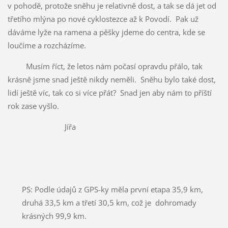
v pohodě, protože sněhu je relativně dost, a tak se dá jet od
třetího mlýna po nové cyklostezce až k Povodí. Pak už
dáváme lyže na ramena a pěšky jdeme do centra, kde se
loučíme a rozcházíme.
Musím říct, že letos nám počasí opravdu přálo, tak
krásně jsme snad ještě nikdy neměli. Sněhu bylo také dost,
lidí ještě víc, tak co si více přát? Snad jen aby nám to příští
rok zase vyšlo.
Jířa
PS: Podle údajů z GPS-ky měla první etapa 35,9 km,
druhá 33,5 km a třetí 30,5 km, což je dohromady
krásných 99,9 km.