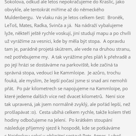
Sokolova, odkud ale letos nepokračujeme do Kraslic, jako
obvykle, ale tentokrát míříme až do německého
Muldenbergu. Ve vlaku nás je letos celkem šest: Broněk,
LeToš, Mates, Radka, Svinča a já. Na nádraží vybalujeme
lyže, někteří ještě rychle voskují, jiní studují mapu a po chvíli
už vyrážíme za vesnici, kde by měla být stopa. A opravdu
tam je, parádně projetá skútrem, ale vede na druhou stranu,
než potřebujeme my. A tak vyrážíme přes pláň k přehradě a
po její hrázi se dostáváme na parkoviště, kde začíná ta
správná stopa, vedoucí ke Kammloipe. Je azůro, trochu
fouká, ale myslím, že lepší počasí jsme si snad ani nemohli
přát. Po pár kilometrech se napojujeme na Kammloipe, po
které jedeme dalších více než dvacet kilometrů. Není sice
tak upravená, jak jsem normálně zvyklý, ale pořád lepší, než
prošlapávat :o). Cesta ubíhá celkem rychle, takže kolem třetí
hodiny odbočujeme na Jelení. Po krátkém stoupání
následuje příjemný sjezd k hospodě, kde se potkáváme
s Nejdeckou sekcí v obligátní sestavě Petr, Agnes, Luboš,