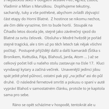
Vladimír a Milan s Maruškou. Doplňujeme tekutiny,
sacharidy, tuky a vše potřebné, abychom zvládli zbývající
část etapy do Horní Blatné. Z hostince se nikomu nechce,
ale čím déle vyrazíme, tím to bude horší. Stoupák na
Čihadlo letos docela jde, stejně jako závěrečný sjezd do
Blatné za svitu čelovek. Obsluha v Modré hvězdě je pořád
stejně tragická, ale s tím už po těch letech tak nějak všichni
počítají. Postupně přijíždějí další a další kamarádi (Šiška s
Broníkem, Květuška, Pája, Blahouš, Jarda, Atom … ) až se
celkový počet lidí u našeho stolu zastavuje na čísle 17. Kluci
vyndavají kytary a začíná večírek. Unavenější jedinci jdou
spát ještě před půlnocí, ostatní pak pijí „na ježka“ asi do půl
druhé. O následné fernetové smršti a pokusu o spaní v autě
vypráví Blahoš v samostatném článku, protože to je kapitola
sama pro sebe.
Ráno se opět scházíme v hospodě, tentokrát ale u