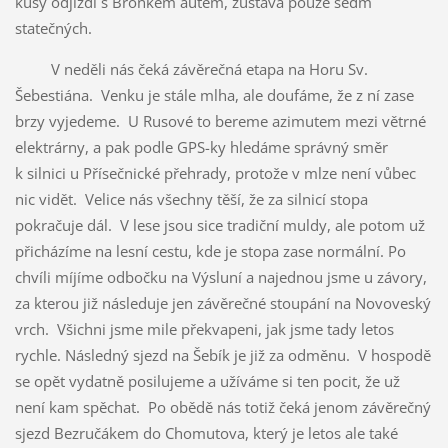
kusy odjíždí s Broňkem autem, zůstává pouze sedm
statečných.
V neděli nás čeká závěrečná etapa na Horu Sv.
Šebestiána. Venku je stále mlha, ale doufáme, že z ní zase
brzy vyjedeme. U Rusové to bereme azimutem mezi větrné
elektrárny, a pak podle GPS-ky hledáme správný směr
k silnici u Přísečnické přehrady, protože v mlze není vůbec
nic vidět. Velice nás všechny těší, že za silnicí stopa
pokračuje dál. V lese jsou sice tradiční muldy, ale potom už
přicházíme na lesní cestu, kde je stopa zase normální. Po
chvíli míjíme odbočku na Výsluní a najednou jsme u závory,
za kterou již následuje jen závěrečné stoupání na Novoveský
vrch. Všichni jsme mile překvapeni, jak jsme tady letos
rychle. Následný sjezd na Šebík je již za odměnu. V hospodě
se opět vydatně posilujeme a užíváme si ten pocit, že už
není kam spěchat. Po obědě nás totiž čeká jenom závěrečný
sjezd Bezručákem do Chomutova, který je letos ale také