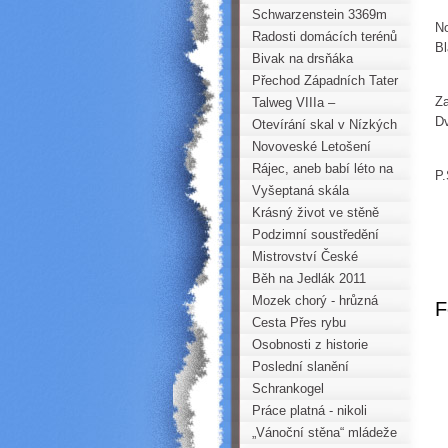
Watzmann na kole a zpět
Schwarzenstein 3369m
No
Radosti domácích terénů
Bl
Bivak na drsňáka
Přechod Západních Tater
Za
- sólo
Talweg VIIIa –
Dv
Hőllenhund - Rathen
Otevírání skal v Nízkých
Tatrách 2011
Novoveské Letošení
Rájec, aneb babí léto na
P.
písku
Vyšeptaná skála
Krásný život ve stěně
Östlicher Schoberkopf
Podzimní soustředění
mládeže - ARCO
Mistrovství České
republiky v lezení na
Běh na Jedlák 2011
obtížnost 2011 Choceň
Mozek chorý - hrůzná
F
story
Cesta Přes rybu
Osobnosti z historie
Krušných hor (1. část)
Poslední slanění
Horoklubu Chomutov
Schrankogel
Práce platná - nikoli
kvapná!
„Vánoční stěna“ mládeže