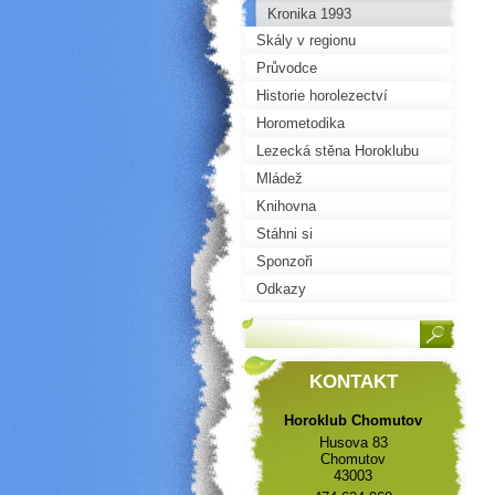
Kronika 1993
Skály v regionu
Průvodce
Historie horolezectví
Horometodika
Lezecká stěna Horoklubu
Mládež
Knihovna
Stáhni si
Sponzoři
Odkazy
KONTAKT
Horoklub Chomutov
Husova 83
Chomutov
43003