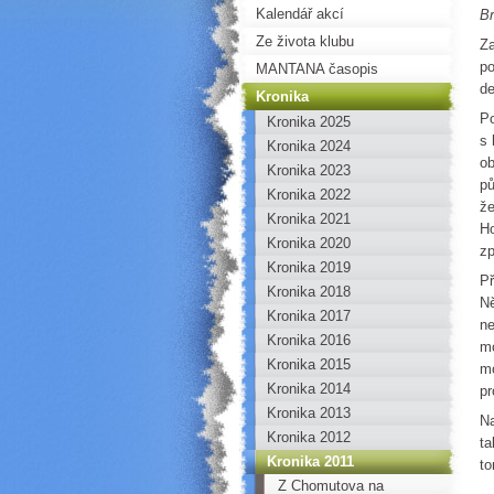
Kalendář akcí
B
Ze života klubu
Za
po
MANTANA časopis
de
Kronika
Po
Kronika 2025
s 
Kronika 2024
ob
Kronika 2023
pů
Kronika 2022
že
Kronika 2021
Ho
Kronika 2020
zp
Kronika 2019
Př
Kronika 2018
Ně
Kronika 2017
ne
Kronika 2016
mo
Kronika 2015
mo
Kronika 2014
pr
Kronika 2013
Na
Kronika 2012
ta
Kronika 2011
to
Z Chomutova na