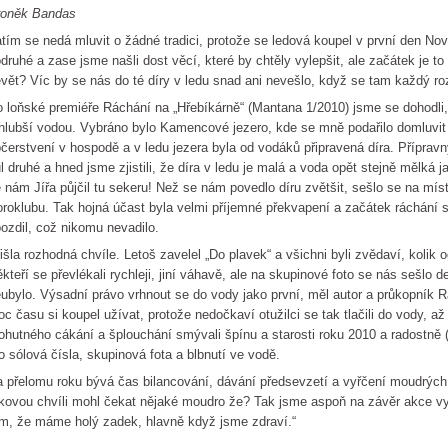
roněk Bandas
tím se nedá mluvit o žádné tradici, protože se ledová koupel v první den No
druhé a zase jsme našli dost věcí, které by chtěly vylepšit, ale začátek je to 
vět? Víc by se nás do té díry v ledu snad ani nevešlo, když se tam každý roz
 loňské premiéře Ráchání na „Hřebíkárně“ (Mantana 1/2010) jsme se dohodli,
hlubší vodou. Vybráno bylo Kamencové jezero, kde se mně podařilo domluvit
čerstvení v hospodě a v ledu jezera byla od vodáků připravená díra. Přípravn
l druhé a hned jsme zjistili, že díra v ledu je malá a voda opět stejně mělká j
 nám Jířa půjčil tu sekeru! Než se nám povedlo díru zvětšit, sešlo se na mís
roklubu. Tak hojná účast byla velmi příjemné překvapení a začátek ráchání 
ozdil, což nikomu nevadilo.
išla rozhodná chvíle. Letoš zavelel „Do plavek“ a všichni byli zvědaví, kolik 
kteří se převlékali rychleji, jiní váhavě, ale na skupinové foto se nás sešlo d
ubylo. Výsadní právo vrhnout se do vody jako první, měl autor a průkopník
c času si koupel užívat, protože nedočkaví otužilci se tak tlačili do vody, až 
hutného cákání a šplouchání smývali špínu a starosti roku 2010 a radostně (a
o sólová čísla, skupinová fota a blbnutí ve vodě.
 přelomu roku bývá čas bilancování, dávání předsevzetí a vyřčení moudrých
kovou chvíli mohl čekat nějaké moudro že? Tak jsme aspoň na závěr akce vyt
m, že máme holý zadek, hlavně když jsme zdraví.“