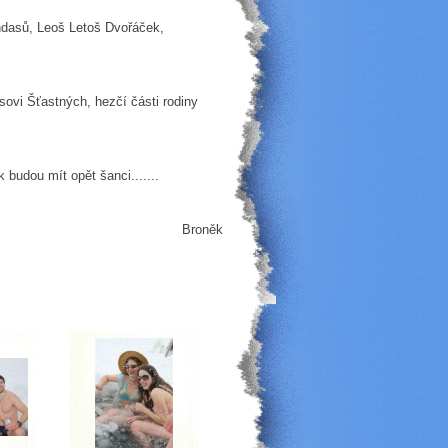
andasů, Leoš Letoš Dvořáček,
ovi Šťastných, hezčí části rodiny
 budou mít opět šanci.......
Broněk