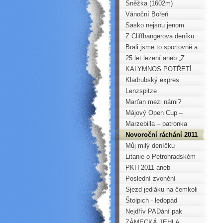
Horoklubu dne 22.12.2011
Sněžka (1602m)
Vánoční Bořeň
Sasko nejsou jenom
písky – Bienenmühle
Z Cliffhangerova deníku
Brali jsme to sportovně a
s humorem
25 let lezení aneb „Z
Jířovo deníčku“
KALYMNOS POTŘETÍ
Kladrubský expres
Lenzspitze
Marťan mezi námi?
Májový Open Cup –
Velká cena Singing Rock
Marzebilla – patronka
Krušných hor
Novoroční ráchání 2011
Můj milý deníčku
Litanie o Petrohradském
PADání
PKH 2011 aneb
Krušnohorská „stovka“ na
Poslední zvonění
běžkách
Sjezd jedláku na čemkoli
Štolpich - ledopád
Nejdřív PADání pak
vozembouchání
ZÁMECKÁ JEHLA