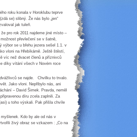
vého roku konala v Horoklubu teprve
(zdá se) slibný. Že nás bylo „jen“
valoval jak tuleň.
 že pro rok 2011 najdeme jiné místo –
 možnost převlečení se v šatně,
ý výbor se u břehu jezera sešel 1.1. v
ako vloni na Hřebíkárně. Ještě štěstí,
tě víc než dvacet členů a příznivců
se díky vítání všech v Novém roce
odvážlivců se najde. Chvilku to trvalo.
evět. Jako vloni. Nepřibylo nás, ani
 Ráchání – David Šimek. Pravda, neměl
připravenou díru zcela zaplnili. Za
si) u toho výskali. Pak přišla chvíle
 myšlenek. Kdo by ale od nás v
vořili živý obraz se vzkazem : „Co na