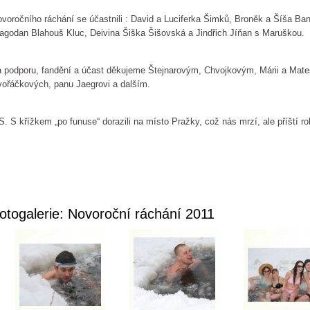
voročního ráchání se účastnili : David a Luciferka Šimků, Broněk a Šíša B
agodan Blahouš Kluc, Deivina Šiška Šišovská a Jindřich Jíňan s Maruškou.
 podporu, fandění a účast děkujeme Štejnarovým, Chvojkovým, Márii a Mates
ořáčkových, panu Jaegrovi a dalším.
S. S křížkem „po funuse“ dorazili na místo Pražky, což nás mrzí, ale příští rok
otogalerie: Novoroční ráchání 2011