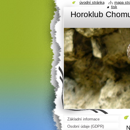
úvodní stránka
mapa str
tisk
Horoklub Chom
Základní informace
Osobní údaje (GDPR)
N