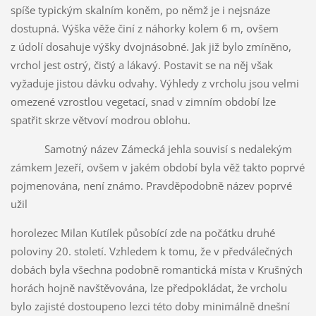
spíše typickým skalním koněm, po němž je i nejsnáze
dostupná. Výška věže činí z náhorky kolem 6 m, ovšem
z údolí dosahuje výšky dvojnásobné. Jak již bylo zmíněno,
vrchol jest ostrý, čistý a lákavý. Postavit se na něj však
vyžaduje jistou dávku odvahy. Výhledy z vrcholu jsou velmi
omezené vzrostlou vegetací, snad v zimním období lze
spatřit skrze větvoví modrou oblohu.
Samotný název Zámecká jehla souvisí s nedalekým
zámkem Jezeří, ovšem v jakém období byla věž takto poprvé
pojmenována, není známo. Pravděpodobně název poprvé
užil
horolezec Milan Kutílek působící zde na počátku druhé
poloviny 20. století. Vzhledem k tomu, že v předválečných
dobách byla všechna podobně romantická místa v Krušných
horách hojně navštěvována, lze předpokládat, že vrcholu
bylo zajisté dostoupeno lezci této doby minimálně dnešní