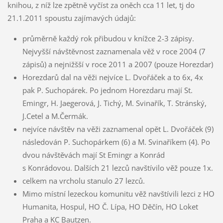
knihou, z níž lze zpětně vyčíst za oněch cca 11 let, tj do
21.1.2011 spoustu zajímavých údajů:
průměrně každý rok přibudou v knížce 2-3 zápisy.
Nejvyšší návštěvnost zaznamenala věž v roce 2004 (7
zápisů) a nejnižšší v roce 2011 a 2007 (pouze Horezdar)
Horezdarů dal na věži nejvíce L. Dvořáček a to 6x, 4x
pak P. Suchopárek. Po jednom Horezdaru mají St.
Emingr, H. Jaegerová, J. Tichý, M. Svinařík, T. Stránský,
J.Cetel a M.Čermák.
nejvíce návštěv na věži zaznamenal opět L. Dvořáček (9)
následován P. Suchopárkem (6) a M. Svinaříkem (4). Po
dvou návštěvách mají St Emingr a Konrád
s Konrádovou. Dalších 21 lezců navštívilo věž pouze 1x.
celkem na vrcholu stanulo 27 lezců.
Mimo místní lezeckou komunitu věž navštívili lezci z HO
Humanita, Hospul, HO Č. Lípa, HO Děčín, HO Loket
Praha a KC Bautzen.