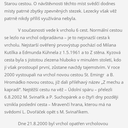
Starou cestou. O návštěvnosti těchto míst svědčí dodnes
místy patrné zbytky zpevněných stezek. Lezecky však věž
patrně nikdy příliš využívána nebyla.
V současnosti vede k vrcholu 6 cest. Normální cestou
se lezlo na vrchol odpradávna – je to nejsnazší cesta k
vrcholu. Nejstarší ověřený prvovýstup pochází od Milana
Kutílka a Edmunda Kühnela z 1.5.1961 a to Z stěna. Kyzová
cesta byla s jistotou zlezena hluboko v minulém století, kdo
jí však prostoupil první, zůstane navždy tajemstvím. V roce
2000 vystoupali na vrchol novou cestou St. Emingr a B.
Hromádko novou cestou, jíž dali přiléhavý název „Z mechu a
kapradí“. Nejtěžší cestu na věž – Údolní spáru – přelezli
6.8.2002 M. Svinařík a P. Suchopárek a o čtyři dny později
vznikla poslední cesta – Mravenčí hrana, kterou má na
svědomí L. Dvořáček opět s M. Svinaříkem.
Dne 21.8.2000 byl vrchol opatřen vrcholovou