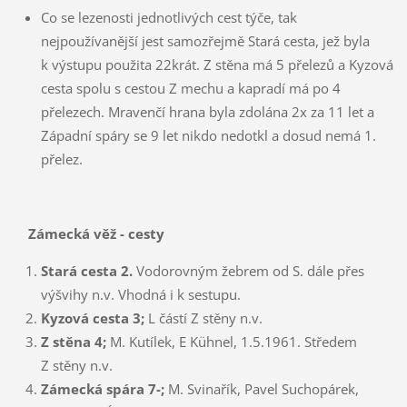
Co se lezenosti jednotlivých cest týče, tak
nejpoužívanější jest samozřejmě Stará cesta, jež byla
k výstupu použita 22krát. Z stěna má 5 přelezů a Kyzová
cesta spolu s cestou Z mechu a kapradí má po 4
přelezech. Mravenčí hrana byla zdolána 2x za 11 let a
Západní spáry se 9 let nikdo nedotkl a dosud nemá 1.
přelez.
Zámecká věž -
cesty
Stará cesta 2.
Vodorovným žebrem od S. dále přes
výšvihy n.v. Vhodná i k sestupu.
Kyzová cesta 3;
L částí Z stěny n.v.
Z stěna 4;
M. Kutílek, E Kühnel, 1.5.1961. Středem
Z stěny n.v.
Zámecká spára 7-;
M. Svinařík, Pavel Suchopárek,