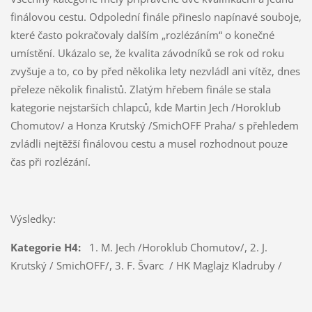
finálovou cestu. Odpolední finále přineslo napínavé souboje,
které často pokračovaly dalším „rozlézáním“ o konečné
umístění. Ukázalo se, že kvalita závodníků se rok od roku
zvyšuje a to, co by před několika lety nezvládl ani vítěz, dnes
přeleze několik finalistů. Zlatým hřebem finále se stala
kategorie nejstarších chlapců, kde Martin Jech /Horoklub
Chomutov/ a Honza Krutský /SmichOFF Praha/ s přehledem
zvládli nejtěžší finálovou cestu a musel rozhodnout pouze
čas při rozlézání.
Výsledky:
Kategorie H4:
1. M. Jech /Horoklub Chomutov/, 2. J.
Krutský / SmichOFF/, 3. F. Švarc / HK Maglajz Kladruby /