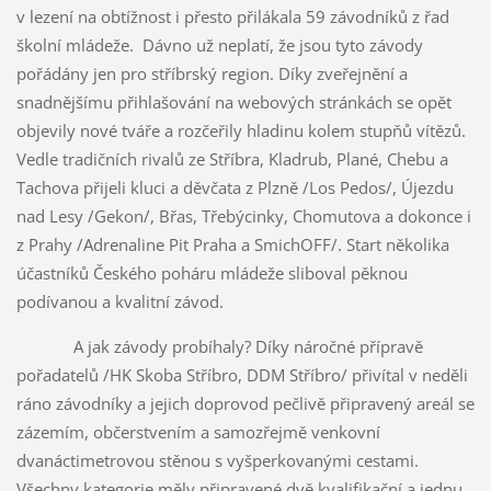
v lezení na obtížnost i přesto přilákala 59 závodníků z řad
školní mládeže. Dávno už neplatí, že jsou tyto závody
pořádány jen pro stříbrský region. Díky zveřejnění a
snadnějšímu přihlašování na webových stránkách se opět
objevily nové tváře a rozčeřily hladinu kolem stupňů vítězů.
Vedle tradičních rivalů ze Stříbra, Kladrub, Plané, Chebu a
Tachova přijeli kluci a děvčata z Plzně /Los Pedos/, Újezdu
nad Lesy /Gekon/, Břas, Třebýcinky, Chomutova a dokonce i
z Prahy /Adrenaline Pit Praha a SmichOFF/. Start několika
účastníků Českého poháru mládeže sliboval pěknou
podívanou a kvalitní závod.
A jak závody probíhaly? Díky náročné přípravě
pořadatelů /HK Skoba Stříbro, DDM Stříbro/ přivítal v neděli
ráno závodníky a jejich doprovod pečlivě připravený areál se
zázemím, občerstvením a samozřejmě venkovní
dvanáctimetrovou stěnou s vyšperkovanými cestami.
Všechny kategorie měly připravené dvě kvalifikační a jednu