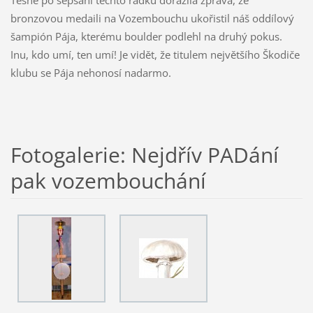
bronzovou medaili na Vozembouchu ukořistil náš oddílový
šampión Pája, kterému boulder podlehl na druhý pokus.
Inu, kdo umí, ten umí! Je vidět, že titulem největšího Škodiče
klubu se Pája nehonosí nadarmo.
Fotogalerie: Nejdřív PADání
pak vozembouchání