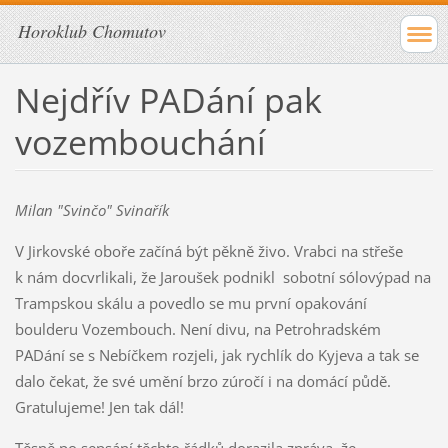
Horoklub Chomutov
Nejdřív PADání pak
vozembouchání
Milan "Svinčo" Svinařík
V Jirkovské oboře začíná být pěkně živo. Vrabci na střeše
k nám docvrlikali, že Jaroušek podnikl sobotní sólovýpad na
Trampskou skálu a povedlo se mu první opakování
boulderu Vozembouch. Není divu, na Petrohradském
PADání se s Nebíčkem rozjeli, jak rychlík do Kyjeva a tak se
dalo čekat, že své umění brzo zúročí i na domácí půdě.
Gratulujeme! Jen tak dál!
Těsně po sepsání těchto řádků dorazila zpráva, že