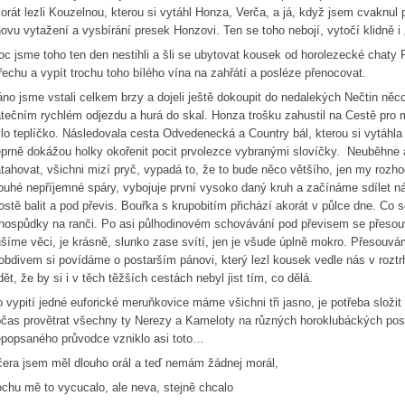
orát lezli Kouzelnou, kterou si vytáhl Honza, Verča, a já, když jsem cvaknul 
ovu vytažení a vysbírání presek Honzovi. Ten se toho nebojí, vytočí klidně i 
c jsme toho ten den nestihli a šli se ubytovat kousek od horolezecké chat
řechu a vypít trochu toho bílého vína na zahřátí a posléze přenocovat.
no jsme vstali celkem brzy a dojeli ještě dokoupit do nedalekých Nečtin něco
tečním rychlém odjezdu a hurá do skal. Honza trošku zahustil na Cestě pro
lo teplíčko. Následovala cesta Odvedenecká a Country bál, kterou si vytáhla
prně dokážou holky okořenit pocit prvolezce vybranými slovíčky. Neuběhne 
tahovat, všichni mizí pryč, vypadá to, že to bude něco většího, jen my rozh
ouhé nepříjemné spáry, vybojuje první vysoko daný kruh a začínáme sdílet n
ostě balit a pod převis. Bouřka s krupobitím přichází akorát v půlce dne. Co 
hospůdky na ranči. Po asi půlhodinovém schovávání pod převisem se přeso
šíme věci, je krásně, slunko zase svítí, jen je všude úplně mokro. Přesouv
obdivem si povídáme o postarším pánovi, který lezl kousek vedle nás v roz
dět, že by si i v těch těžších cestách nebyl jist tím, co dělá.
 vypití jedné euforické meruňkovice máme všichni tři jasno, je potřeba složi
čas provětrat všechny ty Nerezy a Kameloty na různých horoklubáckých pose
popsaného průvodce vzniklo asi toto…
era jsem měl dlouho orál a teď nemám žádnej morál,
ochu mě to vycucalo, ale neva, stejně chcalo