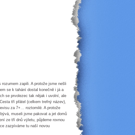
 s rozumem zapili. A protože jsme nešli
em se k tahání dostal konečně i já a
ch se prvolezec tak nějak i uvolní, ale
Cesta tří přátel (celkem trefný název),
evisu za 7+… roztomilé. A protože
k bývá, museli jsme pakovat a jet domů
cení ze tří dnů výletu, půjdeme rovnou
lce zazpíváme tu naší novou