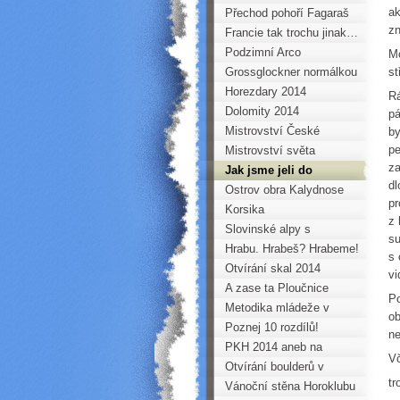
ak
Přechod pohoří Fagaraš
zn
2014
Francie tak trochu jinak…
Podzimní Arco
Mo
Grossglockner normálkou
st
Horezdary 2014
Rá
Dolomity 2014
pá
Mistrovství České
by
pe
republiky dospělých
Mistrovství světa
za
seniorů, Gijon-Španělsko
Jak jsme jeli do
dl
Frankenjury, aneb jak je
Ostrov obra Kalydnose
pr
krásně na Kozelce
Korsika
z 
Slovinské alpy s
su
„desítkou překvapení“.
Hrabu. Hrabeš? Hrabeme!
s 
Otvírání skal 2014
vi
A zase ta Ploučnice
Po
Metodika mládeže v
ob
tělocvičně!
Poznej 10 rozdílů!
ne
PKH 2014 aneb na
Vč
běžkách po hřebenech
Otvírání boulderů v
tr
Krušných hor
Pstruží
Vánoční stěna Horoklubu