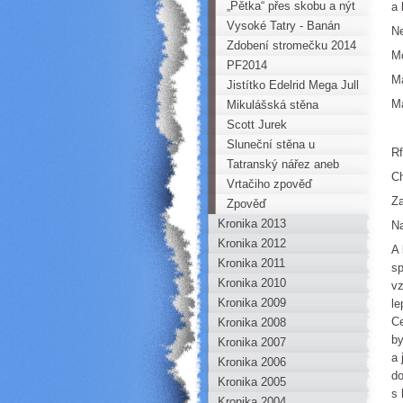
!
„Pětka“ přes skobu a nýt
a 
bez sedáku až na vrchol
Vysoké Tatry - Banán
Ne
Bořně aneb jak
Zdobení stromečku 2014
Mo
(ne)zešílet
PF2014
Má
Jistítko Edelrid Mega Jull
Má
Mikulášská stěna
Horoklubu!
Scott Jurek
Sluneční stěna u
Rf
Radoňovic
Tatranský nářez aneb
Ch
dovolená o hovně
Vrtačiho zpověď
Za
Zpověď
Kronika 2013
Na
Kronika 2012
A 
Kronika 2011
sp
Kronika 2010
vz
Kronika 2009
le
Ce
Kronika 2008
by
Kronika 2007
a 
Kronika 2006
do
Kronika 2005
s 
Kronika 2004