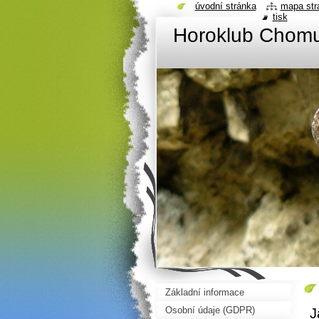
úvodní stránka
mapa str
tisk
Horoklub Chom
Základní informace
Osobní údaje (GDPR)
J