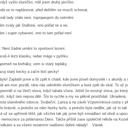
když vyšlo sluníčko, měl jsem druhý pivíčko.
dá se to naplánovat, před deštěm se musíš schovat,
rál tady stále není, topropeujem do setmění.
m svaly jak Stallone, ono pořád ne a ne,
m i super vybavení, ono to tam pořád není.
: Není žádné umění to sportovní lezení,
ceš-li lézti klasiku, neber mágo v pytlíku.
pomeň na borháky, vem si starý tepláky,
zuj starý kecky a začni lézt pecky!
bylo! Zaplatili jsme a šli zpět k chatě, kde jsme píseň domysleli i s akordy a
át ani moc pozdě, ráno nás odměnilo sluníčkem a hurá zpět do skal. To už js
pomněl si na Verči slova, když tahala včera. Ještě že existují slova, po který
pší, když tam nejsou děti. Šlo to rychle a my se pěkně prostřídali. Ukradená, 
sta slaměného vdovce, Sváteční, Larisa a na závěr Vzpomínková cesta v př
lo krásně, a protože se nám hezky lezlo, a protože byla neděle, jak už to ta
já už se upřímně těšil, jak všichni tak jak jsme byli smradlaví od ohně a upo
 nemocnice za polámanou Deivi. Takže příště zase společně někde na Koze
holkami a se všemi ostatními nadšenci dobré nálady! Vánek