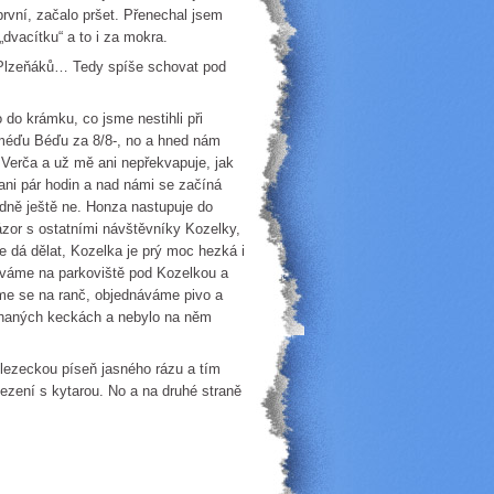
první, začalo pršet. Přenechal jsem
„dvacítku“ a to i za mokra.
y Plzeňáků… Tedy spíše schovat pod
 do krámku, co jsme nestihli při
 méďu Béďu za 8/8-, no a hned nám
 Verča a už mě ani nepřekvapuje, jak
ani pár hodin a nad námi se začíná
odně ještě ne. Honza nastupuje do
ázor s ostatními návštěvníky Kozelky,
se dá dělat, Kozelka je prý moc hezká i
uváme na parkoviště pod Kozelkou a
áme se na ranč, objednáváme pivo a
trhaných keckách a nebylo na něm
t lezeckou píseň jasného rázu a tím
zení s kytarou. No a na druhé straně