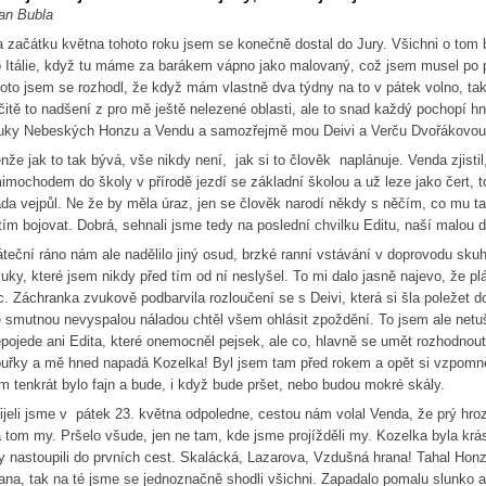
an Bubla
 začátku května tohoto roku jsem se konečně dostal do Jury. Všichni o tom bá
 Itálie, když tu máme za barákem vápno jako malovaný, což jsem musel po p
oto jsem se rozhodl, že když mám vlastně dva týdny na to v pátek volno, ta
čitě to nadšení z pro mě ještě nelezené oblasti, ale to snad každý pochopí 
luky Nebeských Honzu a Vendu a samozřejmě mou Deivi a Verču Dvo
nže jak to tak bývá, vše nikdy není, jak si to člověk naplánuje. Venda zjistil
imochodem do školy v přírodě jezdí se základní školou a už leze jako čert, t
da vejpůl. Ne že by měla úraz, jen se člověk narodí někdy s něčím, co mu t
tím bojovat. Dobrá, sehnali jsme tedy na poslední chvilku Editu, naší malou 
teční ráno nám ale nadělilo jiný osud, brzké ranní vstávání v doprovodu skuh
uky, které jsem nikdy před tím od ní neslyšel. To mi dalo jasně najevo, že pl
c. Záchranka zvukově podbarvila rozloučení se s Deivi, která si šla poležet 
 smutnou nevyspalou náladou chtěl všem ohlásit zpoždění. To jsem ale netuši
pojede ani Edita, které onemocněl pejsek, ale co, hlavně se umět rozhodnout
uřky a mě hned napadá Kozelka! Byl jsem tam před rokem a opět si vzpomněl
m tenkrát bylo fajn a bude, i když bude pršet, nebo budou mokré skály.
ijeli jsme v pátek 23. května odpoledne, cestou nám volal Venda, že prý hro
 tom my. Pršelo všude, jen ne tam, kde jsme projížděli my. Kozelka byla krá
 nastoupili do prvních cest. Skalácká, Lazarova, Vzdušná hrana! Tahal Hon
ana, tak na té jsme se jednoznačně shodli všichni. Zapadalo pomalu slunko a