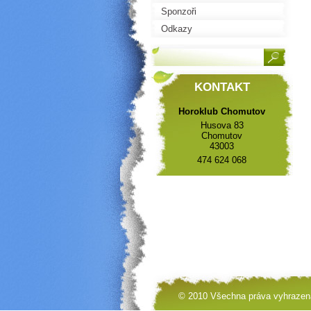
Sponzoři
Odkazy
KONTAKT
Horoklub Chomutov
Husova 83
Chomutov
43003
474 624 068
© 2010 Všechna práva vyhrazen