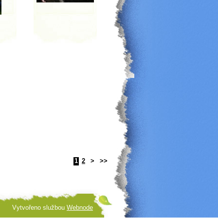
1
2
>
>>
Vytvořeno službou
Webnode