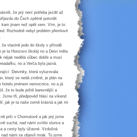
snili, že prý není potřeba jezdit až
říjezdu do Čech zpětně potvrdit.
k kam jinam než opět sem. Vím, je to
hned. Rozhodně nebyl problém přemluvit
řákovou.
, že vlastně jede do školy v přírodě
o je ta Honzovo škola) no a Deivi měla
ak nějak nedělá vůbec dobře a musí
dreadařku, no a Verča byla jasná.
rající Deivinky, která vyluzovala
án, který se nedá změnit, je plán na
do hotelu jménem nemocnice, no a já
l, že to bude ještě barevnější a
. Jsme tři, předpověď hlásí na víkend
, jak je ta naše země krásná a jak mi
zně prší v Chomutově a jak prý jsme
sně suchá, nad námi svítilo slunce a
za a cesty byly úžasné. Vzdušná
 nad námi se objevil mrak. To jsme