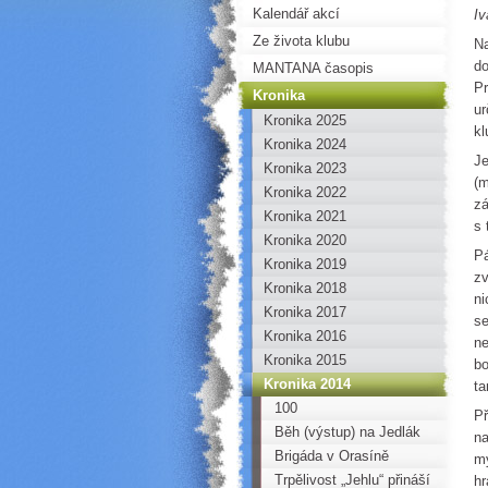
Kalendář akcí
Iv
Ze života klubu
Na
do
MANTANA časopis
Pr
Kronika
ur
Kronika 2025
k
Kronika 2024
Je
Kronika 2023
(m
Kronika 2022
zá
Kronika 2021
s 
Kronika 2020
Pá
Kronika 2019
zv
Kronika 2018
ni
Kronika 2017
se
Kronika 2016
ne
Kronika 2015
bo
Kronika 2014
ta
100
Př
Běh (výstup) na Jedlák
na
Brigáda v Orasíně
my
Trpělivost „Jehlu“ přináší
hr