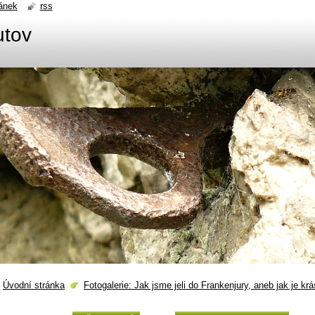
ánek
rss
utov
Úvodní stránka
Fotogalerie: Jak jsme jeli do Frankenjury, aneb jak je k