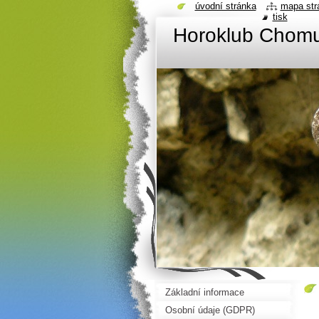
úvodní stránka
mapa str
tisk
Horoklub Chom
Základní informace
Osobní údaje (GDPR)