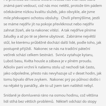
známá paní vedoucí, což nás moc netěší, protože tím pádem
očekáváme nízkou kvalitu služeb, jako obvykle, ale jsme
mile překvapeni ochotou obsluhy. Chvíli přemýšlíme, jestli
se máme nejdřív jít na pokoje převléknout nebo nejdřív
zahnat žízeň, ale ta nakonec vítězí. A tak nejdříve plníme
žaludky a až po té se jdeme ubytovat. Zabíráme největší
stůl, ke kterému průběžně dochází další lidé, podle toho, jak
postupně přijíždí. Nakonec se nás na tradiční páteční
večírek schází celkem šestnáct. Svinča vytahuje kytaru,
Luboš basu, Květa housle a zábava je v plném proudu.
Ačkoliv paní vrchní k našemu stolu už nechodí tak často,
jako odpoledne, přesto nás nevyhazuje už v deset hodin, jak
tomu bývalo dříve zvykem. Nakonec prý po půlnoci došlo i
na nějaké ty panáčky, ale to už jsem tam naštěstí nebyl.
Snídaně je domluvená ráno na osmou hodinu, což většina
lidí stíhá bez větších problémů. Někteří odchází do stopy