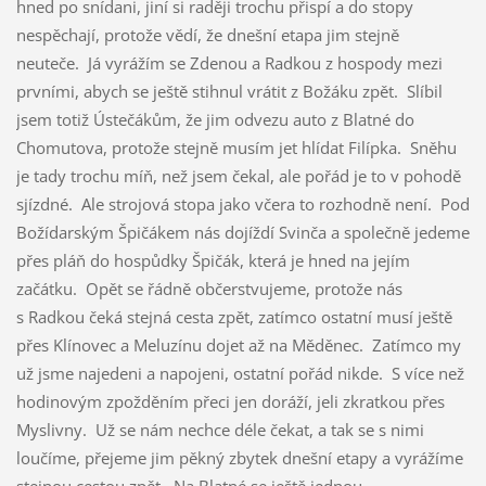
hned po snídani, jiní si raději trochu přispí a do stopy
nespěchají, protože vědí, že dnešní etapa jim stejně
neuteče. Já vyrážím se Zdenou a Radkou z hospody mezi
prvními, abych se ještě stihnul vrátit z Božáku zpět. Slíbil
jsem totiž Ústečákům, že jim odvezu auto z Blatné do
Chomutova, protože stejně musím jet hlídat Filípka. Sněhu
je tady trochu míň, než jsem čekal, ale pořád je to v pohodě
sjízdné. Ale strojová stopa jako včera to rozhodně není. Pod
Božídarským Špičákem nás dojíždí Svinča a společně jedeme
přes pláň do hospůdky Špičák, která je hned na jejím
začátku. Opět se řádně občerstvujeme, protože nás
s Radkou čeká stejná cesta zpět, zatímco ostatní musí ještě
přes Klínovec a Meluzínu dojet až na Měděnec. Zatímco my
už jsme najedeni a napojeni, ostatní pořád nikde. S více než
hodinovým zpožděním přeci jen doráží, jeli zkratkou přes
Myslivny. Už se nám nechce déle čekat, a tak se s nimi
loučíme, přejeme jim pěkný zbytek dnešní etapy a vyrážíme
stejnou cestou zpět. Na Blatné se ještě jednou