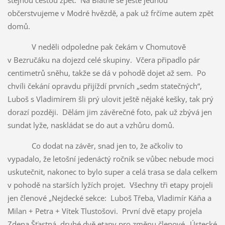
občerstvujeme v Modré hvězdě, a pak už frčíme autem zpět
domů.
V neděli odpoledne pak čekám v Chomutově
v Bezručáku na dojezd celé skupiny. Včera připadlo pár
centimetrů sněhu, takže se dá v pohodě dojet až sem. Po
chvíli čekání opravdu přijíždí prvních „sedm statečných“,
Luboš s Vladimírem šli prý ulovit ještě nějaké kešky, tak prý
dorazí později. Dělám jim závěrečné foto, pak už zbývá jen
sundat lyže, naskládat se do aut a vzhůru domů.
Co dodat na závěr, snad jen to, že ačkoliv to
vypadalo, že letošní jedenáctý ročník se vůbec nebude moci
uskutečnit, nakonec to bylo super a celá trasa se dala celkem
v pohodě na starších lyžích projet. Všechny tři etapy projeli
jen členové „Nejdecké sekce: Luboš Třeba, Vladimír Káňa a
Milan + Petra + Vítek Tlustošovi. První dvě etapy projela
Zdena Šťastná, druhé dvě etapy pro změnu členové „Ústecké