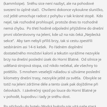
(kammloipe). Sněhu sice není nazbyt, ale na pohodové
svezení to úplně stačí. Chvílemi dokonce vykoukne sluníčko,
což ještě umocňuje radost z pohybu v tak krásné stopě. Kdo
nejel, tak rozhodně prohloupil, protože dnes to rozhodně
nemá chybu. Po třetí hodině odpolední přijíždíme do dnešní
první občerstvovny na Jelení, kde už na nás čeká „Nejdecká
sekce“. Aby tam nebyli příliš brzy, tak si cestu zpestřili
sesbíráním asi 14-ti kešek. Po řádném doplnění
dostatečného množství kalorií a tekutin vyrážíme nezvykle
brzy na dnešní poslední úsek do Horní Blatné. Od silnice je
udělaná strojová stopa, což nikdo nečekal, ale všechny to
potěšilo. S mnohem veselejší náladou si užíváme poslední
kilometry dnešní trasy, nezvykle ještě za světla. Obvykle se
totiž na Jelení zdržíme déle a tento úsek pak dojíždíme při
čelovkách. I závěrečný sjezd po louce do Horní Blatné je
v pohodě, kupodivu i tady je sněhu dost.
Po příchodu do hotelu Modrá hvězda nás vítá naše stará