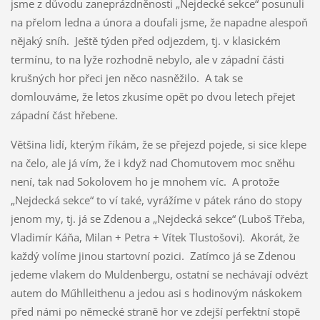
jsme z důvodu zaneprázdněnosti „Nejdecké sekce“ posunuli
na přelom ledna a února a doufali jsme, že napadne alespoň
nějaký sníh. Ještě týden před odjezdem, tj. v klasickém
termínu, to na lyže rozhodně nebylo, ale v západní části
krušných hor přeci jen něco nasněžilo. A tak se
domlouváme, že letos zkusíme opět po dvou letech přejet
západní část hřebene.
Většina lidí, kterým říkám, že se přejezd pojede, si sice klepe
na čelo, ale já vím, že i když nad Chomutovem moc sněhu
není, tak nad Sokolovem ho je mnohem víc. A protože
„Nejdecká sekce“ to ví také, vyrážíme v pátek ráno do stopy
jenom my, tj. já se Zdenou a „Nejdecká sekce“ (Luboš Třeba,
Vladimír Káňa, Milan + Petra + Vítek Tlustošovi). Akorát, že
každý volíme jinou startovní pozici. Zatímco já se Zdenou
jedeme vlakem do Muldenbergu, ostatní se nechávají odvézt
autem do Műhlleithenu a jedou asi s hodinovým náskokem
před námi po německé straně hor ve zdejší perfektní stopě