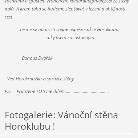
záchrana a spuštění zraněného kamaráda(prvolezce) ze stěny
dolů. A krom toho se budeme zlepšovat v lezení a obtížnosti
cest.
Těšme se na příští stejně úspěšné akce Horoklubu
díky všem zúčastněným
Bohouš Dvořák
Ved.Horokroužku a správce stěny
P.S. – Přiložené FOTO je dílem ………………………………..
Fotogalerie: Vánoční stěna
Horoklubu !