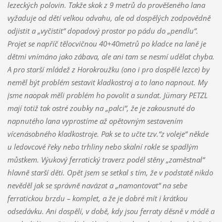
lezeckých polovin. Takže skok z 9 metrů do prověšeného lana
vyžaduje od dětí velkou odvahu, ale od dospělých zodpovědně
odjistit a „vyčistit“ dopadový prostor po pádu do „pendlu“.
Projet se napříč tělocvičnou 40+40metrů po kladce na laně je
dětmi vnímáno jako zábava, ale ani tam se nesmí udělat chyba.
A pro starší mládež z Horokroužku (ono i pro dospělé lezce) by
neměl být problém sestavit kladkostroj a to lano napnout. My
jsme naopak měli problém ho povolit a sundat. Jümary PETZL
mají totiž tak ostré zoubky na „palci“, že je zakousnuté do
napnutého lana vyprostíme až opětovným sestavením
vícenásobného kladkostroje. Pak se to učte tzv.“z voleje“ někde
u ledovcové řeky nebo trhliny nebo skalní rokle se spadlým
můstkem. Výukový ferratický traverz podél stěny „zaměstnal“
hlavně starší děti. Opět jsem se setkal s tím, že v podstatě nikdo
nevěděl jak se správně navázat a „namontovat“ na sebe
ferratickou brzdu – komplet, a že je dobré mít i krátkou
odsedávku. Ani dospělí, v době, kdy jsou ferraty děsně v módě a