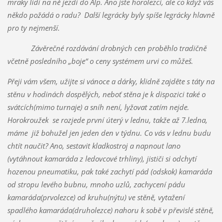
mraky lidí na ně jezdí do Alp. Ano jste horolezci, ale co když vás
někdo požádá o radu? Další legrácky byly spíše legrácky hlavně
pro ty nejmenší.
Závěrečné rozdávání drobných cen proběhlo tradičně
včetně posledního „boje“ o ceny systémem urvi co můžeš.
Přeji vám všem, užijte si vánoce a dárky, klidně zajděte s táty na
stěnu v hodinách dospělých, neboť stěna je k dispozici také o
svátcích(mimo turnaje) a sníh není, lyžovat zatím nejde.
Horokroužek se rozjede první úterý v lednu, takže až 7.ledna,
máme již bohužel jen jeden den v týdnu. Co vás v lednu budu
chtít naučit? Ano, sestavit kladkostroj a napnout lano
(vytáhnout kamaráda z ledovcové trhliny), jističi si odchytí
hozenou pneumatiku, pak také zachytí pád (odskok) kamaráda
od stropu levého bubnu, mnoho uzlů, zachycení pádu
kamaráda(prvolezce) od kruhu(nýtu) ve stěně, vytažení
spadlého kamaráda(druholezce) nahoru k sobě v převislé stěně,