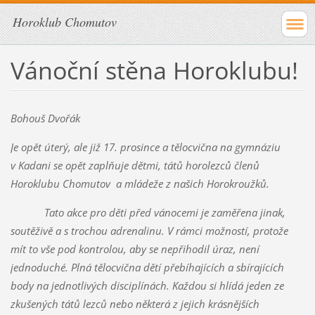
Horoklub Chomutov
Vánoční stěna Horoklubu!
Bohouš Dvořák
Je opět úterý, ale již 17. prosince a tělocvična na gymnáziu
v Kadani se opět zaplňuje dětmi, tátů horolezců členů
Horoklubu Chomutov a mládeže z našich Horokroužků.
Tato akce pro děti před vánocemi je zaměřena jinak,
soutěživě a s trochou adrenalinu. V rámci možností, protože
mít to vše pod kontrolou, aby se nepřihodil úraz, není
jednoduché. Plná tělocvična dětí přebíhajících a sbírajících
body na jednotlivých disciplínách. Každou si hlídá jeden ze
zkušených tátů lezců nebo některá z jejich krásnějších