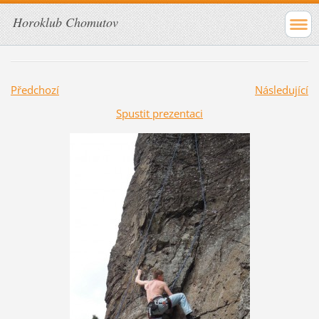
Horoklub Chomutov
Předchozí
Následující
Spustit prezentaci