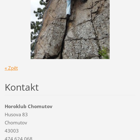
« Zpět
Kontakt
Horoklub Chomutov
Husova 83
Chomutov
43003
474 624 068