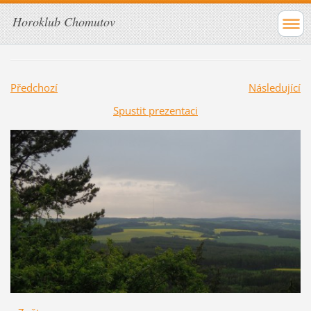
Horoklub Chomutov
Předchozí
Následující
Spustit prezentaci