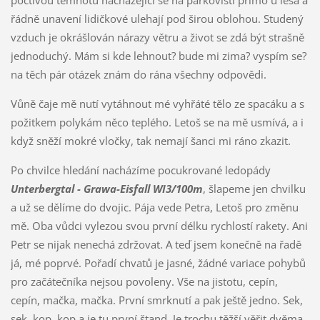
řádně unavení lidičkové ulehají pod širou oblohou. Studený
vzduch je okrášlován nárazy větru a život se zdá být strašně
jednoduchý. Mám si kde lehnout? bude mi zima? vyspím se?
na těch pár otázek znám do rána všechny odpovědi.
Vůně čaje mě nutí vytáhnout mé vyhřáté tělo ze spacáku a s
požitkem polykám něco teplého. Letoš se na mě usmívá, a i
když sněží mokré vločky, tak nemají šanci mi ráno zkazit.
Po chvilce hledání nacházíme pocukrované ledopády
Unterbergtal - Grawa-Eisfall WI3/100m
, šlapeme jen chvilku
a už se dělíme do dvojic. Pája vede Petra, Letoš pro změnu
mě. Oba vůdci vylezou svou první délku rychlostí rakety. Ani
Petr se nijak nenechá zdržovat. A teď jsem konečně na řadě
já, mé poprvé. Pořadí chvatů je jasné, žádné variace pohybů
pro začátečníka nejsou povoleny. Vše na jistotu, cepín,
cepín, mačka, mačka. První smrknutí a pak ještě jedno. Sek,
sek, kop, kop a je tu první štand. Je trochu těžší věřit dvěma