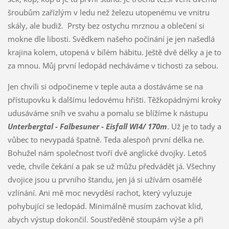
šroubům zařízlým v ledu než železu utopenému ve vnitru
skály, ale budiž. Prsty bez ostychu mrznou a oblečení si
mokne dle libosti. Svědkem našeho počínání je jen našedlá
krajina kolem, utopená v bílém hábitu. Ještě dvě délky a je to
za mnou. Můj první ledopád necháváme v tichosti za sebou.
Jen chvíli si odpočineme v teple auta a dostáváme se na
přístupovku k dalšímu ledovému hřišti. Těžkopádnými kroky
udusáváme sníh ve svahu a pomalu se blížíme k nástupu
Unterbergtal - Falbesuner - Eisfall WI4/ 170m
. Už je to tady a
vůbec to nevypadá špatně. Teda alespoň první délka ne.
Bohužel nám společnost tvoří dvě anglické dvojky. Letoš
vede, chvíle čekání a pak se už můžu předvádět já. Všechny
dvojice jsou u prvního štandu, jen já si užívám osamělé
vzlínání. Ani mě moc nevyděsí rachot, který vyluzuje
pohybující se ledopád. Minimálně musím zachovat klid,
abych výstup dokončil. Soustředěně stoupám výše a při