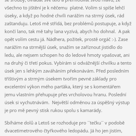
všechno to jištění je k něčemu platné. Volím si spíše lehčí
úseky, a když po hodné chvíli narážím na strmý úsek, rád
zaštanduju. Letoš mě střídá, bez problémů postupuje, a když
končí lano, tak mě tahy lana vyzívá, abych ho dohnal. A pak
opět volím cestu já. Nádhera, požitek, prostě orgáč :-). Zase
narážím na strmější úsek, snažím se zaříznout jistidlo do
ledu, ale nejsem schopen ho do ledové hmoty vpašovat, ani
na druhý či třetí pokus. Vybírám si odvážnější chvilku a tento
úsek jen s lehkým zaváháním překonávám. Před posledním
tříštivým a strmým úsekem tvořím pevné základy pro
excelentní výkon mého parťáka, který se s komentářem
jemu vlastním přehupuje přes vrcholovou hranu. Poslední
úsek si vychutnávám. Největší odměnou za úspěšný výstup
je pro mě pevný stisk rukou spolu s kamarády.
Sbíháme dolů a Letoš se rozhoduje pro ´´tečku´´ v podobě
dvacetimetrového čtyřkového ledopádu. Já ho jen jistím,