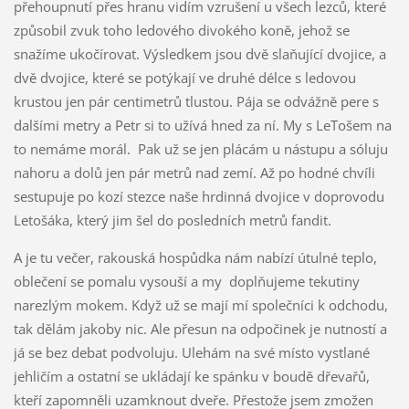
přehoupnutí přes hranu vidím vzrušení u všech lezců, které
způsobil zvuk toho ledového divokého koně, jehož se
snažíme ukočírovat. Výsledkem jsou dvě slaňující dvojice, a
dvě dvojice, které se potýkají ve druhé délce s ledovou
krustou jen pár centimetrů tlustou. Pája se odvážně pere s
dalšími metry a Petr si to užívá hned za ní. My s LeTošem na
to nemáme morál. Pak už se jen plácám u nástupu a sóluju
nahoru a dolů jen pár metrů nad zemí. Až po hodné chvíli
sestupuje po kozí stezce naše hrdinná dvojice v doprovodu
Letošáka, který jim šel do posledních metrů fandit.
A je tu večer, rakouská hospůdka nám nabízí útulné teplo,
oblečení se pomalu vysouší a my doplňujeme tekutiny
narezlým mokem. Když už se mají mí společníci k odchodu,
tak dělám jakoby nic. Ale přesun na odpočinek je nutností a
já se bez debat podvoluju. Ulehám na své místo vystlané
jehličím a ostatní se ukládají ke spánku v boudě dřevařů,
kteří zapomněli uzamknout dveře. Přestože jsem zmožen