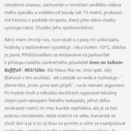
celodenní únavou, zachumlán v množství umělého vlákna
mého spacáku a vzdálen od boudy tak 15 metrů, probouzí
mě hlomoz v podobě chrapotu, který přes stěnu chatky
vyluzuje Letoš. Chudáci jeho spolunocležníci.
Ráno mám zmrzlý nos, ruce studí a z pusy mi uniká pára,
hodinky s teploměrem vysvětlují : něco kolem -10°C, obloha
je jasná. Přibližovadlem se dostáváme na parkoviště
k přístupu našeho závěrečného působiště
Greis im Sellrain-
Bafflfall - WI3/120m
. Má hlava říká ne, chce spát, celý
Blahouš s tím souhlasí, ale Letošák se nedá a rozhoduje : ´´
Jdeme lézt, proto jsme sem přijeli´´, na to nemám argument.
Po hodné chvíli a několika decilitrech vypocené tekutiny
stojím pod nástupem fešného ledopádu, jehož délka
stodvaceti metrů mi moc kuráže nepřidává, ale já se bez
pokusu nevzdávám, takže matroš na sebe, kamarádi se
chvíli diví a já si to už šinu na prvním a učím se manipulovat
se šrouby, ovládat své tělo a přemlouvat svou hlavu, že