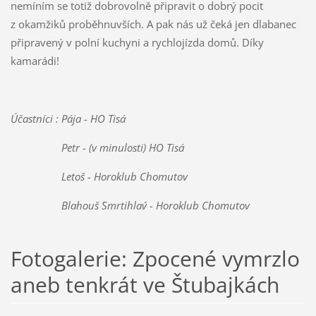
nemíním se totiž dobrovolně připravit o dobrý pocit
z okamžiků proběhnuvších. A pak nás už čeká jen dlabanec
připravený v polní kuchyni a rychlojízda domů. Díky
kamarádi!
Účastníci : Pája - HO Tisá
Petr - (v minulosti) HO Tisá
Letoš - Horoklub Chomutov
Blahouš ´´Smrtihlav´´ - Horoklub Chomutov
Fotogalerie: Zpocené vymrzlo
aneb tenkrát ve Štubajkách