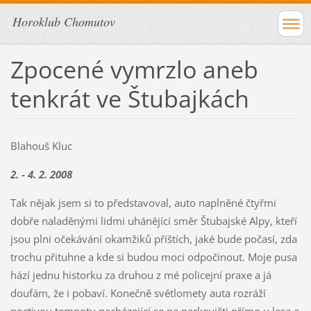
Horoklub Chomutov
Zpocené vymrzlo aneb
tenkrát ve Štubajkách
Blahouš Kluc
2. - 4. 2. 2008
Tak nějak jsem si to představoval, auto naplněné čtyřmi
dobře naladěnými lidmi uhánějící směr Štubajské Alpy, kteří
jsou plni očekávání okamžiků příštích, jaké bude počasí, zda
trochu přituhne a kde si budou moci odpočinout. Moje pusa
hází jednu historku za druhou z mé policejní praxe a já
doufám, že i pobaví. Konečně světlomety auta rozráží
poctivou temnotu nacházející se na parkovišti přímo u lesa a