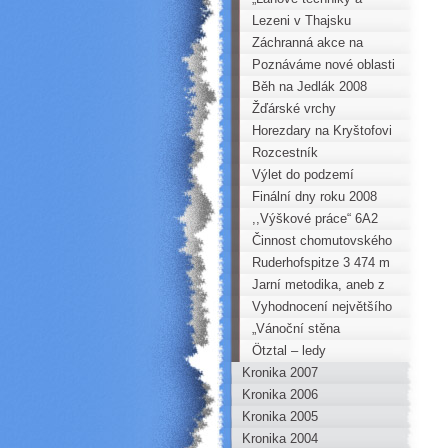
problematika záchrany ve
Lezeni v Thajsku
skalním terénu“
Záchranná akce na
Bořeni
Poznáváme nové oblasti
v Sasku
Běh na Jedlák 2008
Žďárské vrchy
Horezdary na Kryštofovi
Rozcestník
Výlet do podzemí
Finální dny roku 2008
,,Výškové práce“ 6A2
Jezerka
Činnost chomutovského
kroužku mládeže v roce
Ruderhofspitze 3 474 m
2008
Jarní metodika, aneb z
vašich dopisů
Vyhodnocení největšího
Škodiče Horoklubu
„Vánoční stěna
Chomutov za rok 2008
Horoklubu“ pro mládež
Ötztal – ledy
Kronika 2007
našich HOROkroužků
Kronika 2006
Kronika 2005
Kronika 2004