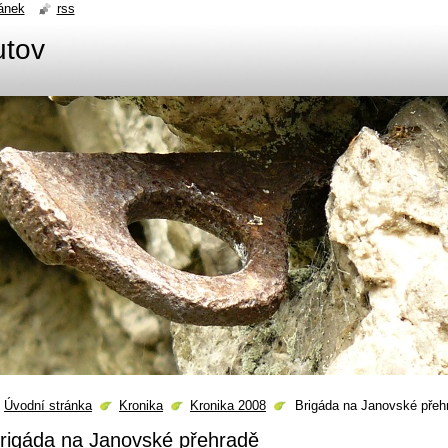
ánek
rss
utov
Úvodní stránka
Kronika
Kronika 2008
Brigáda na Janovské přeh
rigáda na Janovské přehradě