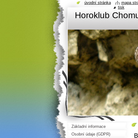
úvodní stránka
mapa str
tisk
Horoklub Chom
Základní informace
Osobní údaje (GDPR)
B