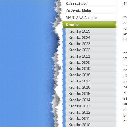
Kalendář akcí
Jí
Ze života klubu
O 
kt
MANTANA časopis
do
Kronika
te
Kronika 2025
le
Kronika 2024
br
Kronika 2023
V 
Kronika 2022
zn
Kronika 2021
Vě
Kronika 2020
na
Kronika 2019
ko
Kronika 2018
př
Kronika 2017
me
ně
Kronika 2016
zb
Kronika 2015
le
Kronika 2014
la
Kronika 2013
ch
Kronika 2012
ko
Kronika 2011
hr
Kronika 2010