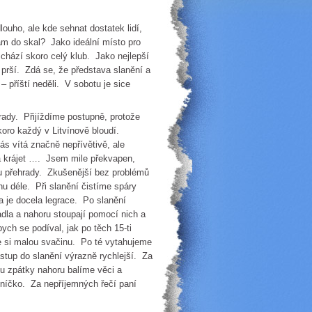
ho, ale kde sehnat dostatek lidí,
kam do skal? Jako ideální místo pro
chází skoro celý klub. Jako nejlepší
i prší. Zdá se, že představa slanění a
– příští neděli. V sobotu je sice
y. Přijíždíme postupně, protože
oro každý v Litvínově bloudí.
s vítá značně nepřívětivě, ale
la krájet …. Jsem mile překvapen,
nu přehrady. Zkušenější bez problémů
hu déle. Při slanění čistíme spáry
 je docela legrace. Po slanění
hadla a nahoru stoupají pomocí nich a
ch se podíval, jak po těch 15-ti
 si malou svačinu. Po té vytahujeme
stup do slanění výrazně rychlejší. Za
pu zpátky nahoru balíme věci a
níčko. Za nepříjemných řečí paní