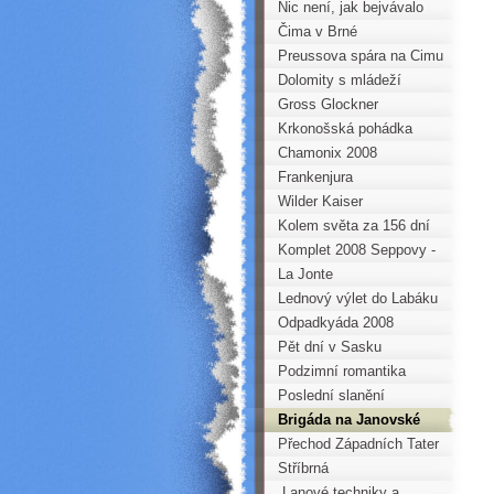
Nic není, jak bejvávalo
Čima v Brné
Preussova spára na Cimu
Piccolissimu
Dolomity s mládeží
Gross Glockner
Pallaviciniho kuloárem
Krkonošská pohádka
Chamonix 2008
Frankenjura
Wilder Kaiser
Kolem světa za 156 dní
Komplet 2008 Seppovy -
Orlí skály
La Jonte
Lednový výlet do Labáku
Odpadkyáda 2008
Pět dní v Sasku
Podzimní romantika
Poslední slanění
Horoklubu Chomutov
Brigáda na Janovské
přehradě
Přechod Západních Tater
Stříbrná
„Lanové techniky a