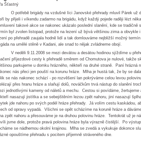
řa Šťastný
potřebě brigády na vzdušné líci Janovské přehrady mluvil Párek už dlou
eří by přijeli i víkendu zadarmo na brigádu, když každý pojede raději lézt ně
mluvení takové akce se nakonec ukázalo poslední slanění, kde se tradičně s
rmín byl zvolen listopad, protože na lezení už bývá většinou zima a obvykle 
zení po přehradě zaujala hodně lidí a tak domlouváme nejbližší možný termín 
igáda na umělé stěně v Kadani, ale snad to nějak zvládneme obojí.
neděli 9.11.2008 se mezi devátou a desátou hodinou sjíždíme u přehrad
ačení příjezdové cesty k přehradě směrem od Chomutova je nulové, takže sk
tšinou parkujeme u domku hrázného, někteří na druhé straně. Paní hrázná ná
konec nás přeci jen pouští na korunu hráze. Mlha je hustá tak, že by se da
lik se nás nakonec schází - po rozvěšení lan pokrýváme celou levou polovi
elézají přes hranu hráze a slaňují dolů, nováčkům trvá nástup do slanění troc
zi jednotlivými kameny od náletů a mechu. Cestou si povídáme, žertujeme a
kteří nasazují jistítka a se sebejištěním lezou zpět nahoru, jiní nasazují špl
ytek jde nahoru po svých podél hráze přehrady. Já volím cestu kaskádou, aby
tech od opravy vypadá. Všichni se opět scházíme na koruně hráze a dáváme
na zpět nahoru a přesouváme je na druhou polovinu hráze. Tentokrát už je ná
víli jsme dole, protože pravá polovina hráze byla výrazně čistější. Po výstu
cháme se nádhernou okolní krajinou. Mlha se zvedá a vykukuje dokonce slu
ázné opouštíme přehradu s pocitem příjemně stráveného dne.