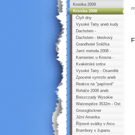
My
Kronika 2009
zo
Kronika 2008
Čtyři dny
Vysoké Tatry aneb kudy
kam?
Dachstein -
Austriascharte - c.
Dachstein - bleskový
F
Südkante 5-
výpad
Grandhotel Sněžka
Jarní metoda 2008 -
Perštejn
Kamieniec u Krosna -
Polsko
Kvakérské srdce
Vysoké Tatry - Osamělé
putování
Zpocené vymrzlo aneb
tenkrát ve Štubajkách
Reakce na "papírové"
lezce
Roháče 2008 aneb
krásný podzim v horách
Bieszczady Wysokie
2008
Watzespitze 3532m - Ost
Grat IV
Grossglockner
Jižní Amerika
Říjnové svátky v Arcu
Brambory v županu