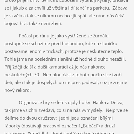
se i Jakub a za chvíli už většina lidí tančí na parketu. Zábava
je skvělá a tak se nikomu nechce jít spát, ale ráno nás čeká
bojová hra, takže není zbytí.
Počasí po ránu je jako vystřižené ze žurnálu,
postupně se scházíme před hospodou, kde na sluníčku
postáváme jenom v tričkách, protože je neskutečné teplo.
Tohle jsme na posledním slanění už hodně dlouho nezažili.
Přijíždějí další a další kamarádi až je nás nakonec
neskutečných 70. Nemalou část z tohoto počtu sice tvoří
děti, ale i tak je dospělých určitě přes padesát, což je zřejmě
nový rekord.
Organizace hry se letos ujaly holky: Hanka a Deiva,
tak jsme všichni zvědaví, co si na nás vymyslely. Nejprve se
dělíme do dvou družstev: jedni jsou označeni bílými
fáborky (dostávají pracovní označení „Bubáci“) a druzí
barevnými (Strašidla). První soutěž se koná přímo na