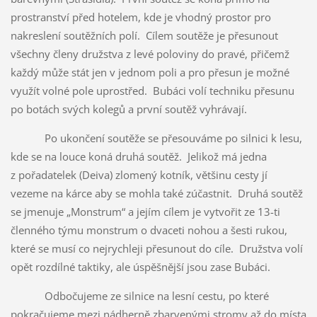
prostranství před hotelem, kde je vhodný prostor pro
nakreslení soutěžních polí. Cílem soutěže je přesunout
všechny členy družstva z levé poloviny do pravé, přičemž
každý může stát jen v jednom poli a pro přesun je možné
využít volné pole uprostřed. Bubáci volí techniku přesunu
po botách svých kolegů a první soutěž vyhrávají.
Po ukončení soutěže se přesouváme po silnici k lesu,
kde se na louce koná druhá soutěž. Jelikož má jedna
z pořadatelek (Deiva) zlomený kotník, většinu cesty jí
vezeme na kárce aby se mohla také zúčastnit. Druhá soutěž
se jmenuje „Monstrum“ a jejím cílem je vytvořit ze 13-ti
členného týmu monstrum o dvaceti nohou a šesti rukou,
které se musí co nejrychleji přesunout do cíle. Družstva volí
opět rozdílné taktiky, ale úspěšnější jsou zase Bubáci.
Odbočujeme ze silnice na lesní cestu, po které
pokračujeme mezi nádherně zbarvenými stromy až do místa