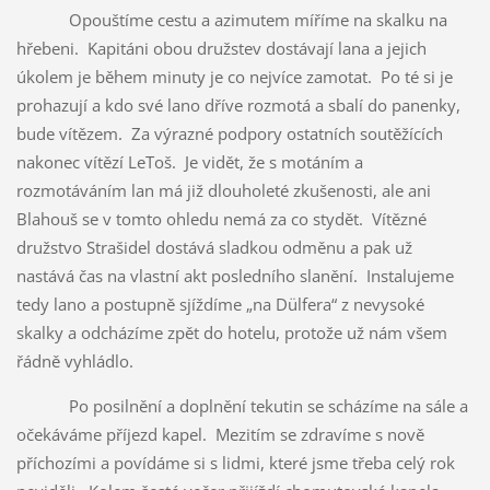
Opouštíme cestu a azimutem míříme na skalku na
hřebeni. Kapitáni obou družstev dostávají lana a jejich
úkolem je během minuty je co nejvíce zamotat. Po té si je
prohazují a kdo své lano dříve rozmotá a sbalí do panenky,
bude vítězem. Za výrazné podpory ostatních soutěžících
nakonec vítězí LeToš. Je vidět, že s motáním a
rozmotáváním lan má již dlouholeté zkušenosti, ale ani
Blahouš se v tomto ohledu nemá za co stydět. Vítězné
družstvo Strašidel dostává sladkou odměnu a pak už
nastává čas na vlastní akt posledního slanění. Instalujeme
tedy lano a postupně sjíždíme „na Dülfera“ z nevysoké
skalky a odcházíme zpět do hotelu, protože už nám všem
řádně vyhládlo.
Po posilnění a doplnění tekutin se scházíme na sále a
očekáváme příjezd kapel. Mezitím se zdravíme s nově
příchozími a povídáme si s lidmi, které jsme třeba celý rok