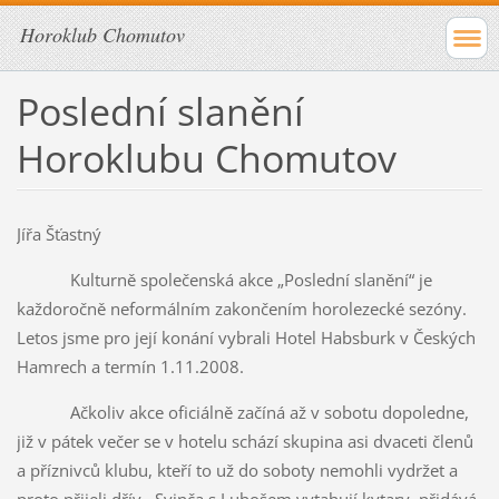
Horoklub Chomutov
Poslední slanění
Horoklubu Chomutov
Jířa Šťastný
Kulturně společenská akce „Poslední slanění“ je
každoročně neformálním zakončením horolezecké sezóny.
Letos jsme pro její konání vybrali Hotel Habsburk v Českých
Hamrech a termín 1.11.2008.
Ačkoliv akce oficiálně začíná až v sobotu dopoledne,
již v pátek večer se v hotelu schází skupina asi dvaceti členů
a příznivců klubu, kteří to už do soboty nemohli vydržet a
proto přijeli dřív. Svinča s Lubošem vytahují kytary, přidává