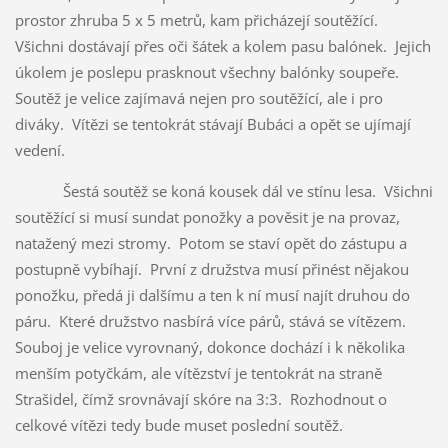
prostor zhruba 5 x 5 metrů, kam přicházejí soutěžící.
Všichni dostávají přes oči šátek a kolem pasu balónek. Jejich
úkolem je poslepu prasknout všechny balónky soupeře.
Soutěž je velice zajímavá nejen pro soutěžící, ale i pro
diváky. Vítězi se tentokrát stávají Bubáci a opět se ujímají
vedení.
Šestá soutěž se koná kousek dál ve stínu lesa. Všichni
soutěžící si musí sundat ponožky a pověsit je na provaz,
natažený mezi stromy. Potom se staví opět do zástupu a
postupně vybíhají. První z družstva musí přinést nějakou
ponožku, předá ji dalšímu a ten k ní musí najít druhou do
páru. Které družstvo nasbírá více párů, stává se vítězem.
Souboj je velice vyrovnaný, dokonce dochází i k několika
menším potyčkám, ale vítězství je tentokrát na straně
Strašidel, čímž srovnávají skóre na 3:3. Rozhodnout o
celkové vítězi tedy bude muset poslední soutěž.