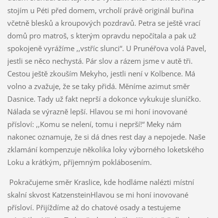
stojím u Péti před domem, vrcholí právě originál buřina
včetně blesků a kroupových pozdravů. Petra se ještě vrací
domů pro matroš, s kterým opravdu nepočítala a pak už
spokojeně vyrážíme ,,vstříc slunci“. U Prunéřova volá Pavel,
jestli se něco nechystá. Pár slov a rázem jsme v autě tři.
Cestou ještě zkouším Mekyho, jestli není v Kolbence. Má
volno a zvažuje, že se taky přidá. Měníme azimut směr
Dasnice. Tady už fakt neprší a dokonce vykukuje sluníčko.
Nálada se výrazně lepší. Hlavou se mi honí inovované
přísloví: ,,Komu se nelení, tomu i neprší!“ Meky nám
nakonec oznamuje, že si dá dnes rest day a nepojede. Naše
zklamání kompenzuje několika loky výborného loketského
Loku a krátkým, příjemným poklábosením.
Pokračujeme směr Kraslice, kde hodláme nalézti místní
skalní skvost KatzensteinHlavou se mi honí inovované
přísloví. Přijíždíme až do chatové osady a testujeme