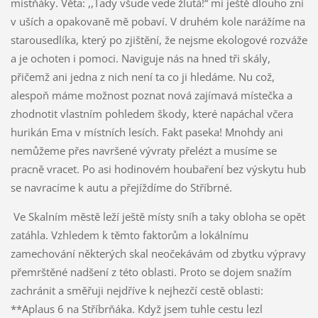
místňáky. Věta: ,,Tady všude vede žlutá!“ mi ještě dlouho zní
v uších a opakovaně mě pobaví. V druhém kole narážíme na
starousedlíka, který po zjištění, že nejsme ekologové rozváže
a je ochoten i pomoci. Naviguje nás na hned tři skály,
přičemž ani jedna z nich není ta co ji hledáme. Nu což,
alespoň máme možnost poznat nová zajímavá místečka a
zhodnotit vlastním pohledem škody, které napáchal včera
hurikán Ema v místních lesích. Fakt paseka! Mnohdy ani
nemůžeme přes navršené vývraty přelézt a musíme se
pracně vracet. Po asi hodinovém houbaření bez výskytu hub
se navracíme k autu a přejíždíme do Stříbrné.
Ve Skalním městě leží ještě místy sníh a taky obloha se opět
zatáhla. Vzhledem k těmto faktorům a lokálnímu
zamechování některých skal neočekávám od zbytku výpravy
přemrštěné nadšení z této oblasti. Proto se dojem snažím
zachránit a směřuji nejdříve k nejhezčí cestě oblasti:
**Aplaus 6 na Stříbrňáka. Když jsem tuhle cestu lezl