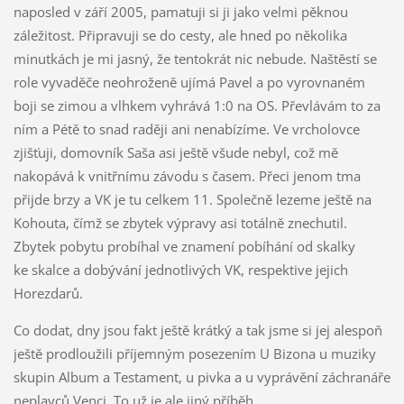
naposled v září 2005, pamatuji si ji jako velmi pěknou
záležitost. Připravuji se do cesty, ale hned po několika
minutkách je mi jasný, že tentokrát nic nebude. Naštěstí se
role vyvaděče neohroženě ujímá Pavel a po vyrovnaném
boji se zimou a vlhkem vyhrává 1:0 na OS. Převlávám to za
ním a Pétě to snad raději ani nenabízíme. Ve vrcholovce
zjišťuji, domovník Saša asi ještě všude nebyl, což mě
nakopává k vnitřnímu závodu s časem. Přeci jenom tma
přijde brzy a VK je tu celkem 11. Společně lezeme ještě na
Kohouta, čímž se zbytek výpravy asi totálně znechutil.
Zbytek pobytu probíhal ve znamení pobíhání od skalky
ke skalce a dobývání jednotlivých VK, respektive jejich
Horezdarů.
Co dodat, dny jsou fakt ještě krátký a tak jsme si jej alespoň
ještě prodloužili příjemným posezením U Bizona u muziky
skupin Album a Testament, u pivka a u vyprávění záchranáře
neplavců Venci. To už je ale jiný příběh.