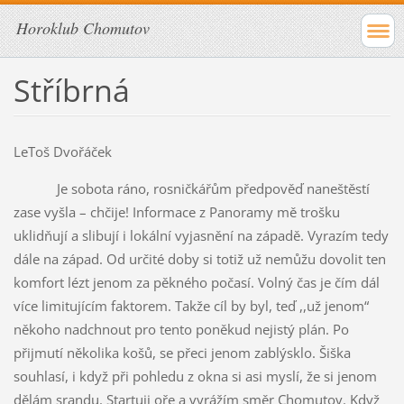
Horoklub Chomutov
Stříbrná
LeToš Dvořáček
Je sobota ráno, rosničkářům předpověď naneštěstí
zase vyšla – chčije! Informace z Panoramy mě trošku
uklidňují a slibují i lokální vyjasnění na západě. Vyrazím tedy
dále na západ. Od určité doby si totiž už nemůžu dovolit ten
komfort lézt jenom za pěkného počasí. Volný čas je čím dál
více limitujícím faktorem. Takže cíl by byl, teď ,,už jenom“
někoho nadchnout pro tento poněkud nejistý plán. Po
přijmutí několika košů, se přeci jenom zablýsklo. Šiška
souhlasí, i když při pohledu z okna si asi myslí, že si jenom
dělám srandu. Startuji oře a vyrážím směr Chomutov. Když