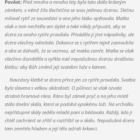
Pověst:
Před mnoha a mnoha lety byla tato skála krásným
zámkem, v němž žila šlechtična se svou jedinou dcerou. Slečnu
miloval rytíř ze sousedství a ona jeho lásku opětovala. Matka
však o tom nechtěla ani slyšet a také nikdy připustit, aby se
dcera za onoho rytíře provdala. Přiváděla jí jiné nápadníky, ale
dcera všechny odmítala. Dokonce se s rytířem tajně zasnoubila
a oba se dohodli, že se vezmou, až matka zemře. Matka se však
všechno dozvěděla a vyřkla nad neposlušnou dcerou strašlivou
kletbu: aby Bůh změnil její svatební lože v kámen.
Navzdory kletbě se dcera přece jen za rytíře provdala. Svatba
byla slavena s velkou okázalostí. O půlnoci se však ozvala
strašná hromová rána. Ráno byl zámek pryč a na jeho místě
stála dnešní skála, která se podobá vysokému loži. Na vrcholku
nepřístupné skály seděla mladá paní a bědovala. Každý, kdo ji
chtěl zachránit se zřítil a roztříštil se o skálu. Neposlušná dcera
tam zemřela hladem a její tělo sežrali krkavci.