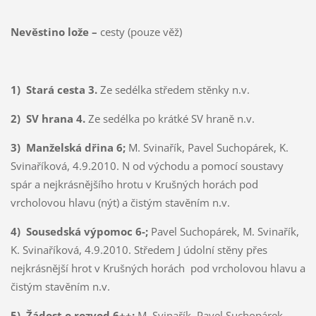
Nevěstino lože –
cesty (pouze věž)
1)
Stará cesta 3.
Ze sedélka středem stěnky n.v.
2)
SV hrana 4.
Ze sedélka po krátké SV hraně n.v.
3)
Manželská dřina 6;
M. Svinařík, Pavel Suchopárek, K.
Svinaříková, 4.9.2010. N od východu a pomocí soustavy
spár a nejkrásnějšího hrotu v Krušných horách pod
vrcholovou hlavu (nýt) a čistým stavěním n.v.
4)
Sousedská výpomoc 6-;
Pavel Suchopárek, M. Svinařík,
K. Svinaříková, 4.9.2010. Středem J údolní stěny přes
nejkrásnější hrot v Krušných horách pod vrcholovou hlavu a
čistým stavěním n.v.
5)
Žádost o rozvod 6++;
M. Svinařík, Pavel Suchopárek,