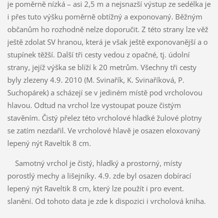
je poměrně nízká – asi 2,5 m a nejsnazší výstup ze sedélka je
i přes tuto výšku poměrně obtížný a exponovaný. Běžným
občanům ho rozhodně nelze doporučit. Z této strany lze věž
ještě zdolat SV hranou, která je však ještě exponovanější a o
stupínek těžší. Další tři cesty vedou z opačné, tj. údolní
strany, jejíž výška se blíží k 20 metrům. Všechny tři cesty
byly zlezeny 4.9. 2010 (M. Svinařík, K. Svinaříková, P.
Suchopárek) a scházejí se v jediném místě pod vrcholovou
hlavou. Odtud na vrchol lze vystoupat pouze čistým
stavěním. Čistý přelez této vrcholové hladké žulové plotny
se zatím nezdařil. Ve vrcholové hlavě je osazen eloxovaný
lepený nýt Raveltik 8 cm.
Samotný vrchol je čistý, hladký a prostorný, místy
porostlý mechy a lišejníky. 4.9. zde byl osazen dobírací
lepený nýt Raveltik 8 cm, který lze použít i pro event.
slanění. Od tohoto data je zde k dispozici i vrcholová kniha.