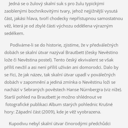
Jedná se o žulový skalní suk s pro žulu typickými
zaoblenými bochníkovitými tvary, jehož nejjižnější vysutá
část, jakási hlava, tvoří chodecky nepřístupnou samostatnou
věž, která je od zbylé části výchozu oddělena výrazným
sedélkem.
Podíváme-li se do historie, zjistíme, že v předválečných
dobách se skalní útvar nazýval Brautbett (česky Nevěstino
lože či Nevěstina postel). Tento český ekvivalent se však
příliš nevžil a asi není příliš užíván ani domorodci. Dalo by
se říci, že jak název, tak skalní útvar upadl v poválečných
dobách v zapomnění a jediná zmínka o Nevěstinu loži se
nachází v Sebraných pověstech Hanse Nürnbergra (viz níže).
Starší pohled na Brautbett je možno shlédnout ve
fotografické publikaci Album starých pohlednic Krušné
hory: Západní část (2009), kde je věž vyobrazena.
Kupodivu nebyl skalní útvar činorodými předchůdci