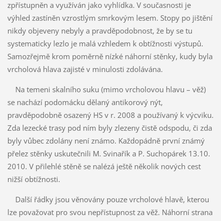
zpřístupněn a využíván jako vyhlídka. V současnosti je
výhled zastíněn vzrostlým smrkovým lesem. Stopy po jištění
nikdy objeveny nebyly a pravděpodobnost, že by se tu
systematicky lezlo je malá vzhledem k obtížnosti výstupů.
Samozřejmě krom poměrně nízké náhorní stěnky, kudy byla
vrcholová hlava zajisté v minulosti zdolávána.
Na temeni skalního suku (mimo vrcholovou hlavu – věž)
se nachází podomácku dělaný antikorový nýt,
pravděpodobně osazený HS v r. 2008 a používaný k výcviku.
Zda lezecké trasy pod ním byly zlezeny čistě odspodu, či zda
byly vůbec zdolány není známo. Každopádně první známý
přelez stěnky uskutečnili M. Svinařík a P. Suchopárek 13.10.
2010. V přilehlé stěně se nalézá ještě několik nových cest
nižší obtížnosti.
Další řádky jsou věnovány pouze vrcholové hlavě, kterou
lze považovat pro svou nepřístupnost za věž. Náhorní strana