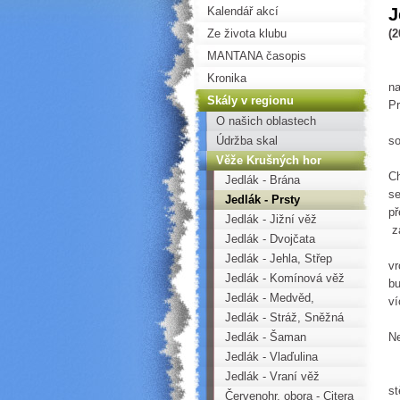
J
Kalendář akcí
Ze života klubu
(2
MANTANA časopis
Dl
Kronika
na
Skály v regionu
Pr
O našich oblastech
Pr
Údržba skal
so
O 
Věže Krušných hor
Ch
Jedlák - Brána
se
Jedlák - Prsty
př
Jedlák - Jižní věž
za
Jedlák - Dvojčata
Sa
Jedlák - Jehla, Střep
vr
Jedlák - Komínová věž
bu
Jedlák - Medvěd,
v
Střepina, Dvojitá věž
Jedlák - Stráž, Sněžná
Na
věž
Jedlák - Šaman
Ne
Da
Jedlák - Vlaďulina
Po
vyhlídka
Jedlák - Vraní věž
st
Červenohr. obora - Citera