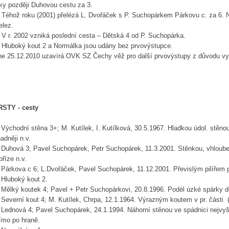
ky později Duhovou cestu za 3.
hož roku (2001) přelézá L. Dvořáček s P. Suchopárkem Párkovu c. za 6. N
elez.
r. 2002 vzniká poslední cesta – Dětská 4 od P. Suchopárka.
uboký kout 2 a Normálka jsou udány bez prvovýstupce.
e 25.12.2010 uzavírá OVK SZ Čechy věž pro další prvovýstupy z důvodu vyč
RSTY - cesty
 Východní stěna 3+; M. Kutílek, I. Kutílková, 30.5.1967. Hladkou údol. stěnou
adněji n.v.
 Duhová 3; Pavel Suchopárek, Petr Suchopárek, 11.3.2001. Stěnkou, vhloube
bříze n.v.
 Párkova c 6; L.Dvořáček, Pavel Suchopárek, 11.12.2001. Převislým pilířem p
 Hluboký kout 2.
 Mělký koutek 4; Pavel + Petr Suchopárkovi, 20.8.1996. Podél úzké spárky do
 Severní kout 4; M. Kutílek, Chrpa, 12.1.1964. Výrazným koutem v pr. části (
 Lednová 4; Pavel Suchopárek, 24.1.1994. Náhorní stěnou ve spádnici nejvy
ímo po hraně.