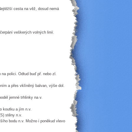
ejtěžší cesta na věž, dosud nemá
erpání veškerých volných linií.
 na polici. Odtud buď př. nebo zl.
ním a přes vklíněný balvan, výše dol.
odél jemné trhlinky na v.
 koutku a jím n.v.
S) stěny n.v.
ššího bodu n.v. Možno i poněkud vlevo