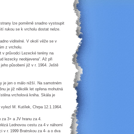
 strany lze poměrně snadno vystoupit
ití rukou se k vrcholu dostat nelze.
dno viditelné. V okolí věže se v
ům z vrcholu.
 v průvodci Lezecké terény na
d lezecky neobjevena“. Až při
jeho působení již v r. 1964. Ještě
y je jen o málo nižší. Na samotném
ěnu je již několik let opřena mohutná
stěna vrcholová kniha. Skála je
vylezl M. Kutílek, Chrpa 12.1.1964.
u za 3+ a JV hranu za 4.
elézá Lednovou cestu za 4 v náhorní
ci v r. 1999 Bratrskou za 4- a o dva