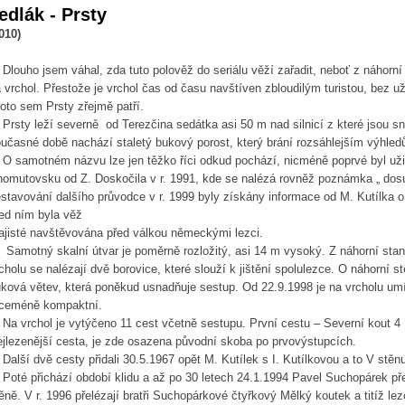
edlák - Prsty
010)
ouho jsem váhal, zda tuto polověž do seriálu věží zařadit, neboť z náhorní
 vrchol. Přestože je vrchol čas od času navštíven zbloudilým turistou, bez už
oto sem Prsty zřejmě patří.
sty leží severně od Terezčina sedátka asi 50 m nad silnicí z které jsou sna
učasné době nachází staletý bukový porost, který brání rozsáhlejším výhled
samotném názvu lze jen těžko říci odkud pochází, nicméně poprvé byl užit
omutovsku od Z. Doskočila v r. 1991, kde se nalézá rovněž poznámka „ dosu
stavování dalšího průvodce v r. 1999 byly získány informace od M. Kutílka o 
ed ním byla věž
jisté navštěvována před válkou německými lezci.
motný skalní útvar je poměrně rozložitý, asi 14 m vysoký. Z náhorní stan
cholu se nalézají dvě borovice, které slouží k jištění spolulezce. O náhorní st
ková větev, která poněkud usnadňuje sestup. Od 22.9.1998 je na vrcholu umí
íceméně kompaktní.
 vrchol je vytýčeno 11 cest včetně sestupu. První cestu – Severní kout 4 
jlezenější cesta, je zde osazena původní skoba po prvovýstupcích.
lší dvě cesty přidali 30.5.1967 opět M. Kutílek s I. Kutílkovou a to V stěn
té přichází období klidu a až po 30 letech 24.1.1994 Pavel Suchopárek př
ěně. V r. 1996 přelézají bratři Suchopárkové čtyřkový Mělký koutek a titíž lez