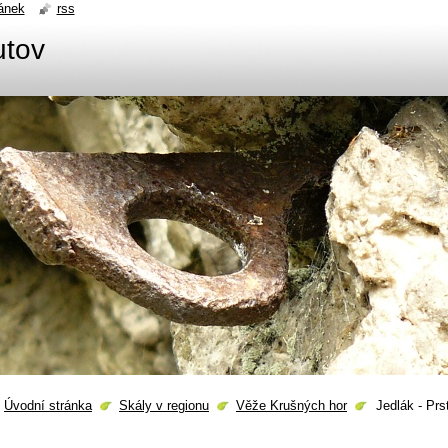
ánek
rss
utov
Úvodní stránka
Skály v regionu
Věže Krušných hor
Jedlák - Prs