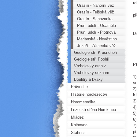
ro
Orasín - Náhorní věž
Té
Orasín - Telšská věž
př
Orasín - Schovanka
V 
Prun. údolí - Osamělá
Hl
věž
Prun. údolí - Plotnová
Dn
věž
Mariánská - Nevěstino
lože
Jezeří - Zámecká věž
Geologie stř. Krušnohoří
Geologie stř. Poohří
P
Vrcholovky archiv
Vrcholovky seznam
1)
Bouldry a kvaky
sn
Průvodce
2)
Historie horolezectví
k 
3)
Horometodika
4)
Lezecká stěna Horoklubu
5)
Mládež
6)
Knihovna
7)
př
Stáhni si