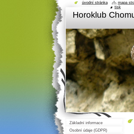
úvodní stránka
mapa str
tisk
Horoklub Chom
Základní informace
Osobní údaje (GDPR)