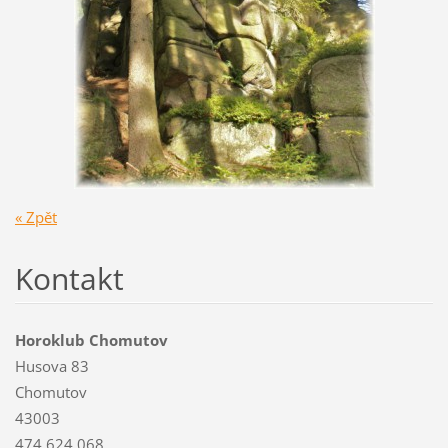
« Zpět
Kontakt
Horoklub Chomutov
Husova 83
Chomutov
43003
474 624 068