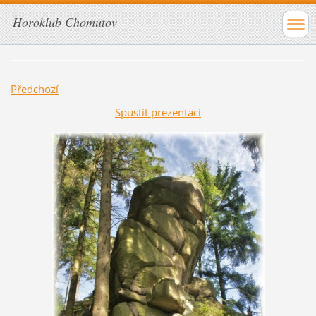
Horoklub Chomutov
Předchozí
Spustit prezentaci