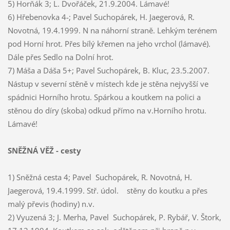
5) Horňák 3; L. Dvořáček, 21.9.2004. Lámavé!
6) Hřebenovka 4-; Pavel Suchopárek, H. Jaegerová, R.
Novotná, 19.4.1999. N na náhorní straně. Lehkým terénem
pod Horní hrot. Přes bílý křemen na jeho vrchol (lámavé).
Dále přes Sedlo na Dolní hrot.
7) Máša a Dáša 5+; Pavel Suchopárek, B. Kluc, 23.5.2007.
Nástup v severní stěně v místech kde je stěna nejvyšší ve
spádnici Horního hrotu. Spárkou a koutkem na polici a
stěnou do díry (skoba) odkud přímo na v.Horního hrotu.
Lámavé!
SNĚŽNÁ VĚŽ
- cesty
1) Sněžná cesta 4; Pavel Suchopárek, R. Novotná, H.
Jaegerová, 19.4.1999. Stř. údol. stěny do koutku a přes
malý převis (hodiny) n.v.
2) Vyuzená 3; J. Merha, Pavel Suchopárek, P. Rybář, V. Štork,