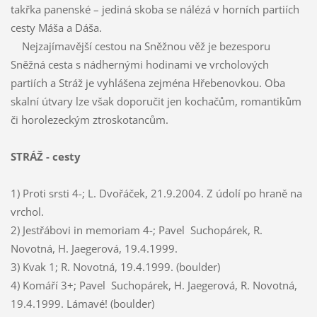
takřka panenské – jediná skoba se nálézá v horních partiích
cesty Máša a Dáša.
Nejzajímavější cestou na Sněžnou věž je bezesporu
Sněžná cesta s nádhernými hodinami ve vrcholových
partiích a Stráž je vyhlášena zejména Hřebenovkou. Oba
skalní útvary lze však doporučit jen kochačům, romantikům
či horolezeckým ztroskotancům.
STRÁŽ
- cesty
1) Proti srsti 4-; L. Dvořáček, 21.9.2004. Z údolí po hraně na
vrchol.
2) Jestřábovi in memoriam 4-; Pavel Suchopárek, R.
Novotná, H. Jaegerová, 19.4.1999.
3) Kvak 1; R. Novotná, 19.4.1999. (boulder)
4) Komáří 3+; Pavel Suchopárek, H. Jaegerová, R. Novotná,
19.4.1999. Lámavé! (boulder)