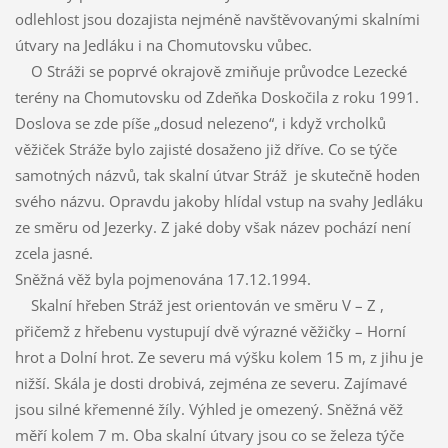
odlehlost jsou dozajista nejméně navštěvovanými skalními
útvary na Jedláku i na Chomutovsku vůbec.
O Stráži se poprvé okrajově zmiňuje průvodce Lezecké
terény na Chomutovsku od Zdeňka Doskočila z roku 1991.
Doslova se zde píše „dosud nelezeno“, i když vrcholků
věžiček Stráže bylo zajisté dosaženo již dříve. Co se týče
samotných názvů, tak skalní útvar Stráž je skutečně hoden
svého názvu. Opravdu jakoby hlídal vstup na svahy Jedláku
ze směru od Jezerky. Z jaké doby však název pochází není
zcela jasné.
Sněžná věž byla pojmenována 17.12.1994.
Skalní hřeben Stráž jest orientován ve směru V – Z ,
přičemž z hřebenu vystupují dvě výrazné věžičky – Horní
hrot a Dolní hrot. Ze severu má výšku kolem 15 m, z jihu je
nižší. Skála je dosti drobivá, zejména ze severu. Zajímavé
jsou silné křemenné žíly. Výhled je omezený. Sněžná věž
měří kolem 7 m. Oba skalní útvary jsou co se železa týče