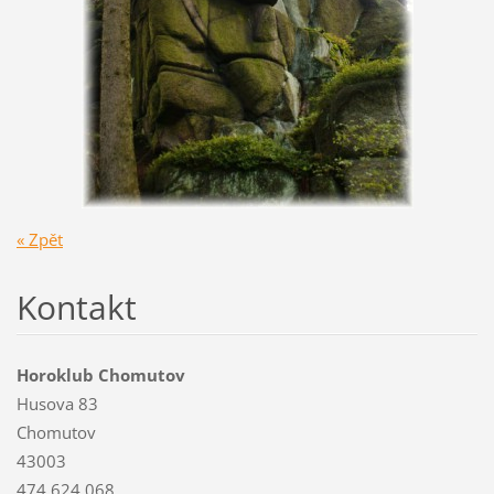
« Zpět
Kontakt
Horoklub Chomutov
Husova 83
Chomutov
43003
474 624 068