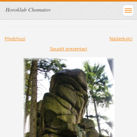
Horoklub Chomutov
Předchozí
Následující
Spustit prezentaci