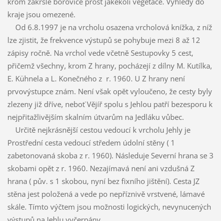
krom zakrslé borovice prost jakékoli vegetace. Výhledy do
kraje jsou omezené.
Od 6.8.1997 je na vrcholu osazena vrcholová knížka, z níž
lze zjistit, že frekvence výstupů se pohybuje mezi 8 až 12
zápisy ročně. Na vrchol vede včetně Sestupovky 5 cest,
přičemž všechny, krom Z hrany, pocházejí z dílny M. Kutílka,
E. Kühnela a L. Konečného z r. 1960. U Z hrany není
prvovýstupce znám. Není však opět vyloučeno, že cesty byly
zlezeny již dříve, neboť Vějíř spolu s Jehlou patří bezesporu k
nejpřitažlivějším skalním útvarům na Jedláku vůbec.
Určitě nejkrásnější cestou vedoucí k vrcholu Jehly je
Prostřední cesta vedoucí středem údolní stěny ( 1
zabetonovaná skoba z r. 1960). Následuje Severní hrana se 3
skobami opět z r. 1960. Nezajímavá není ani vzdušná Z
hrana ( pův. s 1 skobou, nyní bez fixního jištění). Cesta JZ
stěna jest položená a vede po nepříznivě vrstvené, lámavé
skále. Tímto výčtem jsou možnosti logických, nevynucených
výstupů na Jehlu vyčerpány.