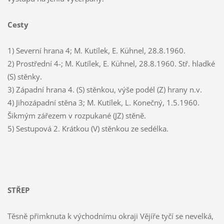
Cesty
1) Severní hrana 4; M. Kutílek, E. Kühnel, 28.8.1960.
2) Prostřední 4-; M. Kutílek, E. Kühnel, 28.8.1960. Stř. hladké
(S) stěnky.
3) Západní hrana 4. (S) stěnkou, výše podél (Z) hrany n.v.
4) Jihozápadní stěna 3; M. Kutílek, L. Konečný, 1.5.1960.
Šikmým zářezem v rozpukané (JZ) stěně.
5) Sestupová 2. Krátkou (V) stěnkou ze sedélka.
STŘEP
Těsně přimknuta k východnímu okraji Vějíře tyčí se nevelká,