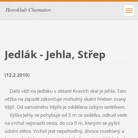
Horoklub Chomutov
Jedlák - Jehla, Střep
(12.2 2010)
Další věží na Jedláku v oblasti Kravích skal je Jehla. Tato
věžka na západě zakončuje mohutný skalní hřeben zvaný
Vějíř. Od samotného Vějíře je oddělena úzkým sedélkem.
Výška Jehly se pohybuje od 5 m ze sedélka, odkud vede
na vrchol nejsnazší cesta, do cca 9 m, kterými se pyšní
údolní stěna. Vrchol jest nepohodlný, divoce rozeklaný a