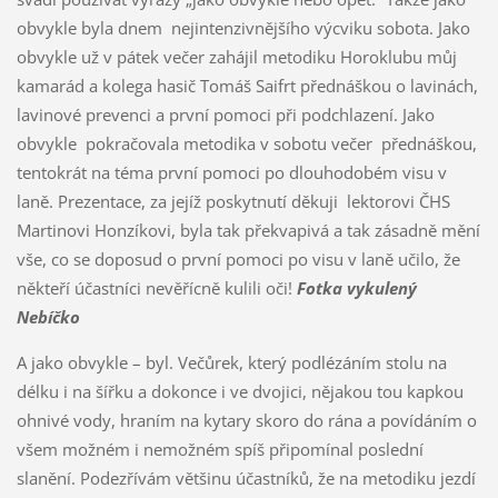
obvykle byla dnem nejintenzivnějšího výcviku sobota. Jako
obvykle už v pátek večer zahájil metodiku Horoklubu můj
kamarád a kolega hasič Tomáš Saifrt přednáškou o lavinách,
lavinové prevenci a první pomoci při podchlazení. Jako
obvykle pokračovala metodika v sobotu večer přednáškou,
tentokrát na téma první pomoci po dlouhodobém visu v
laně. Prezentace, za jejíž poskytnutí děkuji lektorovi ČHS
Martinovi Honzíkovi, byla tak překvapivá a tak zásadně mění
vše, co se doposud o první pomoci po visu v laně učilo, že
někteří účastníci nevěřícně kulili oči!
Fotka vykulený
Nebíčko
A jako obvykle – byl. Večůrek, který podlézáním stolu na
délku i na šířku a dokonce i ve dvojici, nějakou tou kapkou
ohnivé vody, hraním na kytary skoro do rána a povídáním o
všem možném i nemožném spíš připomínal poslední
slanění. Podezřívám většinu účastníků, že na metodiku jezdí