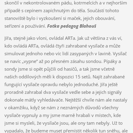
skončil v nekontrolovaném pádu, kotrmelcích a v nejhorším
případě s cepínem zapíchnutým do těla. Součástí tohoto
stanoviště bylo i vyzkoušení si maček, jejich obouvání,
seřízení a používání.
Fotka pedagog Blahouš
Jířa, stejně jako vloni, ovládal ARTa. Jak už většina z vás ví,
kdo ovládá ARTa, ovládá čtyři zahrabané vysílače a může
simulovat jednoho nebo víc lidí zasypaných v lavině. Vysílač
se navíc „vypne“ až po přesném zásahu sondou. Pípáky a
sondy jsme si opět půjčili od hasičů, a tak jsme včetně
našich oddílových měli k dispozici 15 setů. Najít zahrabané
fungující vysílače opravdu nebylo jednoduché. Jířa ještě
proradně zahrabal dva vysílače vedle sebe a jejich signály
dokonale mátly vyhledávače. Nejtěžší chvíle nám ale nastaly
v okamžiku, když se nám z neznámých důvodů všechny
vysílače vypnuly a my jsme marně hrabali v místech, kde
jsme si mysleli, že vysílače jsou, ale ony tam nebyly. Už to
vypadalo, že budeme muset přemístit několik tun sněhu, ale