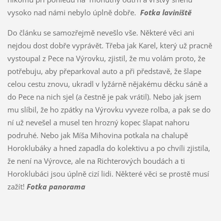
vysoko nad námi nebylo úplně dobře.
Fotka laviniště
Do článku se samozřejmě nevešlo vše. Některé věci ani
nejdou dost dobře vyprávět. Třeba jak Karel, který už pracně
vystoupal z Pece na Výrovku, zjistil, že mu volám proto, že
potřebuju, aby přeparkoval auto a při představě, že šlape
celou cestu znovu, ukradl v lyžárně nějakému děcku sáně a
do Pece na nich sjel (a čestně je pak vrátil). Nebo jak jsem
mu slíbil, že ho zpátky na Výrovku vyveze rolba, a pak se do
ní už nevešel a musel ten hrozný kopec šlapat nahoru
podruhé. Nebo jak Míša Mihovina potkala na chalupě
Horoklubáky a hned zapadla do kolektivu a po chvíli zjistila,
že není na Výrovce, ale na Richterových boudách a ti
Horoklubáci jsou úplně cizí lidi. Některé věci se prostě musí
zažít!
Fotka panorama