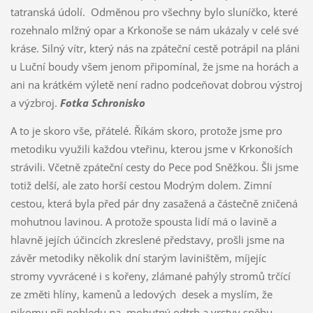
tatranská údolí. Odměnou pro všechny bylo sluníčko, které
rozehnalo mlžný opar a Krkonoše se nám ukázaly v celé své
kráse. Silný vítr, který nás na zpáteční cestě potrápil na pláni
u Luční boudy všem jenom připomínal, že jsme na horách a
ani na krátkém výletě není radno podceňovat dobrou výstroj
a výzbroj.
Fotka Schronisko
A to je skoro vše, přátelé. Říkám skoro, protože jsme pro
metodiku využili každou vteřinu, kterou jsme v Krkonoších
strávili. Včetně zpáteční cesty do Pece pod Sněžkou. Šli jsme
totiž delší, ale zato horší cestou Modrým dolem. Zimní
cestou, která byla před pár dny zasažená a částečně zničená
mohutnou lavinou. A protože spousta lidí má o lavině a
hlavně jejích účincích zkreslené představy, prošli jsme na
závěr metodiky několik dní starým laviništěm, míjejíc
stromy vyvrácené i s kořeny, zlámané pahýly stromů trčící
ze změti hlíny, kamenů a ledových desek a myslím, že
nikomu při pohledu na mohutný odtrh a vrstvy sněhu