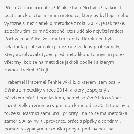
Přestože zhodnocení každé akce by mělo být až na konci,
psát článek o letošní zimní metodice, který by byl lepší nebo
výstižnější než článek o metodice z roku 2014, je tak těžké,
že začnu tím, co mně osobně letos udělalo největší radost:
Pochvala od Alice, že zimní metodika Horoklubu byla
zvládnutá profesionálněji, než kurz vedený profesionály,
který absolvovala týden před metodikou. To myslím potěší
všechny, kdo se na metodice jakkoli podíleli a kterým
rovnou i velmi děkuji.
Hrabeme! Hrabeme! Tenhle výkřik, o kterém jsem psal v
článku z metodiky v roce 2014, a který je spojený s
nácvikem přežití pod lavinou, neměl správně letos vůbec
zaznít. Velkou změnou v přístupu k metodice 2015 totiž bylo
to, že si účastníci sami určili priority - na co se má metodika
zaměřit. A laviny, tj. prevence, práce s pípáky a sondami,
pomoc zasypaným a zkouška pobytu pod lavinou, se