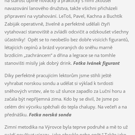
na starost úplné nováčky a prakticky s nimi zkoušel
navazování lanového družstva, takže všichni přicházeli
připravení na vytahování. LeToš, Pavel, Kachna a Buchtík
Zabiják operativně, živelně a perfektně udělali čtyři
vytahovací stanoviště a zvládli odcvičit a odzkoušet všechny
účastníky! Opět se to neobešlo bez dobře visících figurantů,
létajících cepínů a brázd vyoraných do sněhu marně
brzdícím „zachráncem“ a dřina a legrace se na tomhle
stanovišti mísily jak dobrý drink.
Fotka Ivánek figurant
Díky perfektně pracujícím lektorům jsme stihli ještě
vyhrabat norskou sondu a udělat si výklad k tvrdosti
sněhových vrstev, ale to už slunce zapadlo za Luční horu a
začala být nepříjemná zima. Kdo by se divil, že jsme po
celém dni výcviku spěchali do tepla chalupy. Na večeři a na
přednášku.
Fotka norská sonda
Zimní metodika na Výrovce byla teprve podruhé a mě to už
svádí používat výrazy „jako obvykle nebo opět.“ Takže jako