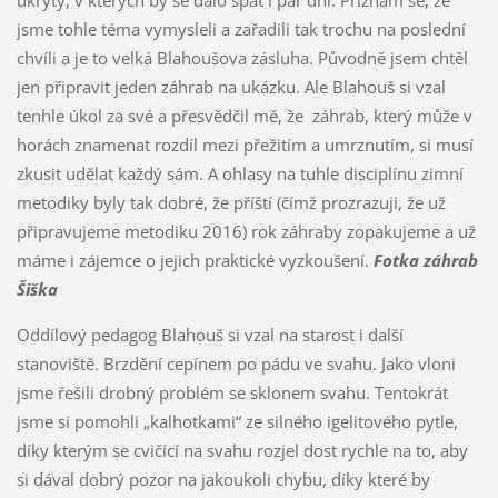
jsme tohle téma vymysleli a zařadili tak trochu na poslední
chvíli a je to velká Blahoušova zásluha. Původně jsem chtěl
jen připravit jeden záhrab na ukázku. Ale Blahouš si vzal
tenhle úkol za své a přesvědčil mě, že záhrab, který může v
horách znamenat rozdíl mezi přežitím a umrznutím, si musí
zkusit udělat každý sám. A ohlasy na tuhle disciplínu zimní
metodiky byly tak dobré, že příští (čímž prozrazuji, že už
připravujeme metodiku 2016) rok záhraby zopakujeme a už
máme i zájemce o jejich praktické vyzkoušení.
Fotka záhrab
Šiška
Oddílový pedagog Blahouš si vzal na starost i další
stanoviště. Brzdění cepínem po pádu ve svahu. Jako vloni
jsme řešili drobný problém se sklonem svahu. Tentokrát
jsme si pomohli „kalhotkami“ ze silného igelitového pytle,
díky kterým se cvičící na svahu rozjel dost rychle na to, aby
si dával dobrý pozor na jakoukoli chybu, díky které by