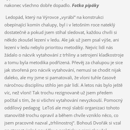
nakonec všechno dobře dopadlo.
Fotka pípáky
Ledopád, který na Výrovce „vyrábí“ na konstrukci
obepínající komín chalupy, byl i v letošním roce nateklý
dostatečně a pokud jsem stíhal sledovat, každou chvíli si
někdo zkoušel lezení v ledu. Ale jak už jsem psal výše, ani
lezení v ledu nebylo prioritou metodiky. Nejvíc lidí nás
žádalo o nácvik vytahování z trhliny a setrojení kladkostroje
a tomu byla metodika podřízená. Převěj za chalupou je sice
jak stvořená pro nácvik vytahování, nemusí se chodit nijak
daleko, ale my jsme si pamatovali, že vloni tuhle časově
náročnou disciplínu stihlo jen pár lidí. A letos nás bylo ještě
víc, než vloni! Tak trochu rezignovaně už jsem předem
počítal s tím, že si všichni vytahování nevyzkouší. Pomocný
oddílový pedagog LeToš ale mojí slabší organizaci tohoto
stanoviště trochu opravil a během chvíle vzniklo něco, co
jsem pracovně nazval „trhlinostroj“. Bohouš Dvořák si vzal