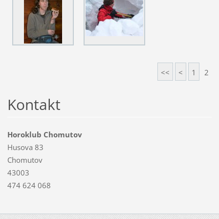
<<
<
1
2
Kontakt
Horoklub Chomutov
Husova 83
Chomutov
43003
474 624 068