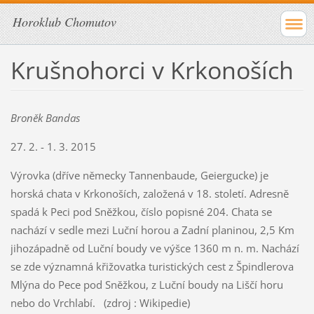
Horoklub Chomutov
Krušnohorci v Krkonoších
Broněk Bandas
27. 2. - 1. 3. 2015
Výrovka (dříve německy Tannenbaude, Geiergucke) je
horská chata v Krkonoších, založená v 18. století. Adresně
spadá k Peci pod Sněžkou, číslo popisné 204. Chata se
nachází v sedle mezi Luční horou a Zadní planinou, 2,5 Km
jihozápadně od Luční boudy ve výšce 1360 m n. m. Nachází
se zde významná křižovatka turistických cest z Špindlerova
Mlýna do Pece pod Sněžkou, z Luční boudy na Liščí horu
nebo do Vrchlabí. (zdroj : Wikipedie)