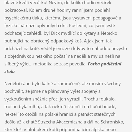
hlavně kvůli večůrku! Nevím, do kolika hodin večírek
pokračoval. Kolem druhé hodiny ranní jsem podlehl
psychickému tlaku, kterému jsou vystaveni pedagogové a
fyzické námaze uplynulých dní. Poslední, co jsem ještě
odcházejíc zahlédl, byl Dick mydlící do kytary a Nebíčko
bubnující na obrácený odpadkový koš. A jak jsem tak
odcházel na kutě, věděl jsem, že i kdyby to náhodou nevyšlo
s objednávkou hezkého počasí na neděli a my už nešli na
slíbený výlet, metodika se zase povedla.
Fotka podlézání
stolu
Nedělní ráno bylo kalné a zamračené, ale musím všechny
pochválit, že jsme na plánovaný výlet spojený s
vyzkoušením sněžnic přeci jen vyrazili. Trochu foukalo,
trochu byla mlha, a tak někteří skončili na Luční boudě,
někteří to otočili na polské hranici a patnáct statečných
došlo až k chatě Strzecha Akacemiczna a dál na Schronisko,
které leží v hlubokém kotli připomínajícím alpská nebo