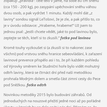
zopakuji „pravidla“: celé tělo v jámě, na sobě 80 cm sněhu
(cca 150 - 200 kg), po zasypání upěchování sněhu váhou
dvou osob, a pak vydržet 1 minutu. Každý mohl dát „z
laviny“ sondou signál LeTošovi, že je zle, a pak přišlo to, co
je v úvodu odstavce: „Hrabeme, hrabeme!“ Už jsem to
jednou psal: „Jestli chcete vědět, jaké to pod lavinou bylo,
zeptejte se těch, kteří si to zkusili.“
fotka pod lavinou
Kromě touhy vyzkoušet si (a zkusili si to nakonec zase
všichni) pod vrstvou sněhu hranice sebeovládání, k zařazení
lavinové prevence přispělo asi i to, že při každém pohledu
od Výrovky směrem ke Studniční hoře bylo vidět mohutný
odtrh laviny, která se čtrnáct dní před naší metodikou
prohnala Modrým dolem a smetla část zimní cesty do Pece
pod Sněžkou.
fotka odtrh
Novinkou metodiky 2015 bylo budování záhrabů. Od
jednoduchých na nouzové přežití jedné noci až po pořádné
úkryty, v kterých by se dalo spát i pár dní. Přiznám se, že