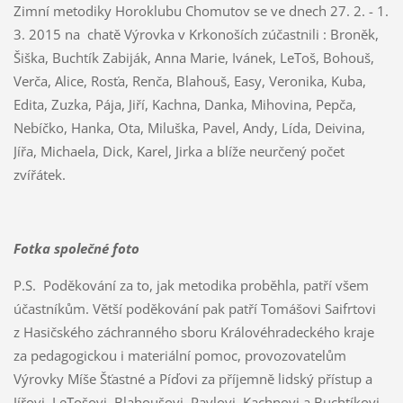
Zimní metodiky Horoklubu Chomutov se ve dnech 27. 2. - 1.
3. 2015 na chatě Výrovka v Krkonoších zúčastnili : Broněk,
Šiška, Buchtík Zabiják, Anna Marie, Ivánek, LeToš, Bohouš,
Verča, Alice, Rosťa, Renča, Blahouš, Easy, Veronika, Kuba,
Edita, Zuzka, Pája, Jiří, Kachna, Danka, Mihovina, Pepča,
Nebíčko, Hanka, Ota, Miluška, Pavel, Andy, Lída, Deivina,
Jířa, Michaela, Dick, Karel, Jirka a blíže neurčený počet
zvířátek.
Fotka společné foto
P.S. Poděkování za to, jak metodika proběhla, patří všem
účastníkům. Větší poděkování pak patří Tomášovi Saifrtovi
z Hasičského záchranného sboru Královéhradeckého kraje
za pedagogickou i materiální pomoc, provozovatelům
Výrovky Míše Šťastné a Píďovi za příjemně lidský přístup a
Jířovi, LeTošovi, Blahoušovi, Pavlovi, Kachnovi a Buchtíkovi