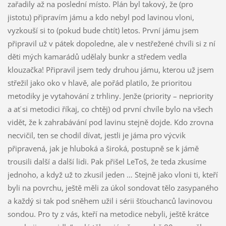
zařadily až na poslední místo. Plán byl takový, že (pro
jistotu) připravím jámu a kdo nebyl pod lavinou vloni,
vyzkouší si to (pokud bude chtít) letos. První jámu jsem
připravil už v pátek dopoledne, ale v nestřežené chvíli si z ní
děti mých kamarádů udělaly bunkr a středem vedla
klouzačka! Připravil jsem tedy druhou jámu, kterou už jsem
střežil jako oko v hlavě, ale pořád platilo, že prioritou
metodiky je vytahování z trhliny. Jenže (priority – nepriority
a ať si metodici říkaj, co chtěj) od první chvíle bylo na všech
vidět, že k zahrabávání pod lavinu stejně dojde. Kdo zrovna
necvičil, ten se chodil dívat, jestli je jáma pro výcvik
připravená, jak je hluboká a široká, postupně se k jámě
trousili další a další lidi. Pak přišel LeToš, že teda zkusíme
jednoho, a když už to zkusil jeden … Stejně jako vloni ti, kteří
byli na povrchu, ještě měli za úkol sondovat tělo zasypaného
a každý si tak pod sněhem užil i sérii šťouchanců lavinovou
sondou. Pro ty z vás, kteří na metodice nebyli, ještě krátce