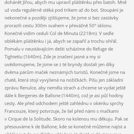
dohánět Jířou, abych mu upravil pláštěnku přes batoh. Mně
už voda regulérně stéká pod trikem až do bot. Stoupání je
nekonečné a později zjišťujeme, že jsme si bez zastávky
prorazili cestu 300m svahem v převážně 50° sklonu.
Konečně vidím ceduli Col de Minuta (2218m). V sedle
oblékám pláštěnku i já, abych se zapařil a trochu ohřál.
Pomalu v neustávajícím dešti scházíme do Refuge de
Tighiettu (1640m). Zde je značení jasné a my si
uvědomujeme, že jsme se z té bryndy dostali jen díky
dvěma párům maček neznámých turistů. Konečně jsme na
chatě, která stojí vyvýšená na nožičkách. Píšu jen základní
zprávu Renulce, aby neměla strach a chceme se vydat ještě
dále k Bergeries de Ballone (1440m), což je asi půl hodiny
cesty. Ale před odchodem ještě zahlédnu v okénku sprchy
Francouze, který potvrzuje, že šel před námi s mačkami
v Cirque de la Solitude. Skoro na kolenou mu děkuju. Pak se
přesouváme k de Ballone, kde se konečně můžeme najíst a