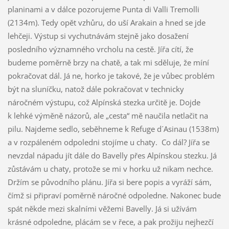
planinami a v dálce pozorujeme Punta di Valli Tremolli
(2134m). Tedy opět vzhůru, do uší Arakain a hned se jde
lehčeji. Výstup si vychutnávám stejně jako dosažení
posledního významného vrcholu na cestě. Jířa cítí, že
budeme poměrně brzy na chatě, a tak mi sděluje, že míní
pokračovat dál. Já ne, horko je takové, že je vůbec problém
být na sluníčku, natož dále pokračovat v technicky
náročném výstupu, což Alpínská stezka určitě je. Dojde
k lehké výměně názorů, ale „cesta“ mě naučila netlačit na
pilu. Najdeme sedlo, seběhneme k Refuge d´Asinau (1538m)
a v rozpáleném odpoledni stojíme u chaty. Co dál? Jířa se
nevzdal nápadu jít dále do Bavelly přes Alpínskou stezku. Já
zůstávám u chaty, protože se mi v horku už nikam nechce.
Držím se původního plánu. Jířa si bere popis a vyráží sám,
čímž si připraví poměrně náročné odpoledne. Nakonec bude
spát někde mezi skalními věžemi Bavelly. Já si užívám
krásné odpoledne, plácám se v řece, a pak prožiju nejhezčí