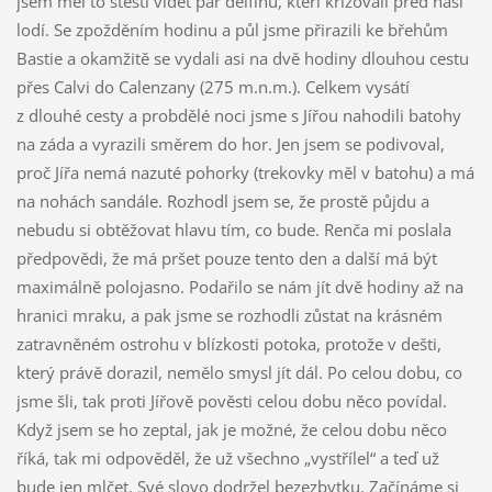
jsem měl to štěstí vidět pár delfínů, kteří křižovali před naší
lodí. Se zpožděním hodinu a půl jsme přirazili ke břehům
Bastie a okamžitě se vydali asi na dvě hodiny dlouhou cestu
přes Calvi do Calenzany (275 m.n.m.). Celkem vysátí
z dlouhé cesty a probdělé noci jsme s Jířou nahodili batohy
na záda a vyrazili směrem do hor. Jen jsem se podivoval,
proč Jířa nemá nazuté pohorky (trekovky měl v batohu) a má
na nohách sandále. Rozhodl jsem se, že prostě půjdu a
nebudu si obtěžovat hlavu tím, co bude. Renča mi poslala
předpovědi, že má pršet pouze tento den a další má být
maximálně polojasno. Podařilo se nám jít dvě hodiny až na
hranici mraku, a pak jsme se rozhodli zůstat na krásném
zatravněném ostrohu v blízkosti potoka, protože v dešti,
který právě dorazil, nemělo smysl jít dál. Po celou dobu, co
jsme šli, tak proti Jířově pověsti celou dobu něco povídal.
Když jsem se ho zeptal, jak je možné, že celou dobu něco
říká, tak mi odpověděl, že už všechno „vystřílel“ a teď už
bude jen mlčet. Své slovo dodržel bezezbytku. Začínáme si