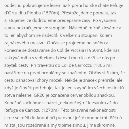
oddechu pokračujeme lesem až k první horské chatě Refuge
d´Ortu di u Piobbu (1570m). Přestože jdeme pomalu, tak
zjišťujeme, že dodržujeme předepsané časy. Po vysušení
stanu pokračujeme ve stoupání. Následně mírně klesáme a
to jen abychom se nadechli k velkému stoupání kolem
rajbákového masivu. Občas se projdeme po sněhu a
konečně se dostáváme do Col de Piccaia (1950m), kde nás
zakrývá mlha s viditelností deseti metrů a drží se nás po
zbytek cesty. Při traverzu do Col de Carrozzu (1865 m)
narážíme na první problémy se značením. Občas si říkám, že
cestu označoval chorý mozek. Někde je značek přehršle, ale
když je člověk potřebuje, tak je jen s vypětím všech instinktů
sotva nalezne. GR20 je označená červenobílou značkou.
Konečně začínáme scházet „nekonečným“ klesáním až do
Refuge de Carrozu (1270m). Této takzvané nekonečnosti
jsme se měli dotknout při putování ještě mnohokrát. Pěkná
místa jsou rozebraná a my trpíme zimou. Jíme skromně,