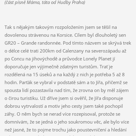
(část písně Máma, táta od Hudby Praha)
Tak s nějakým takovým rozpoložením jsem se těšil na
dovolenou strávenou na Korsice. Cílem byl dlouholetý sen
GR20 – Grande randonnée. Pod tímto názvem se skrývá trek
o délce celé trati 200km od Calenzany na severozápadu až
po Concu na jihovýchodě a průvodce Lonely Planet jí
doporučuje jen výjimečně zdatným turistům. Trať je
rozdělená na 15 úseků a na každý z nich je potřeba 5 až 8
hodin. Parťák se vybral v podstatě sám a to Jířa, přičemž se
spousta lidí pozastavila nad tím, že zrovna on by měl zájem
o čirou turistiku. Už dříve jsem si ověřil, že Jířa disponuje
dobrou vytrvalostí a motiv jeho cesty jsem také pochopil
záhy. O něm bych se nerad více rozepisoval, protože se
domnívám, že se jedná o jeho soukromou věc, ale bylo více
než jasné, že to pojme trochu jako poustevničení a hledání