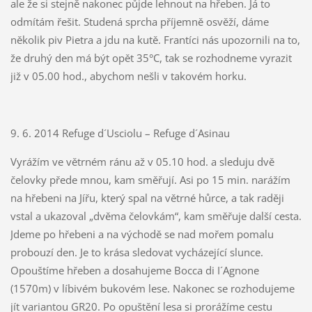
ale že si stejně nakonec půjde lehnout na hřeben. Já to
odmítám řešit. Studená sprcha příjemně osvěží, dáme
několik piv Pietra a jdu na kutě. Frantíci nás upozornili na to,
že druhý den má být opět 35°C, tak se rozhodneme vyrazit
již v 05.00 hod., abychom nešli v takovém horku.
9. 6. 2014 Refuge d´Usciolu – Refuge d´Asinau
Vyrážím ve větrném ránu až v 05.10 hod. a sleduju dvě
čelovky přede mnou, kam směřují. Asi po 15 min. narážím
na hřebeni na Jířu, který spal na větrné hůrce, a tak raději
vstal a ukazoval „dvěma čelovkám“, kam směřuje další cesta.
Jdeme po hřebeni a na východě se nad mořem pomalu
probouzí den. Je to krása sledovat vycházející slunce.
Opouštíme hřeben a dosahujeme Bocca di I´Agnone
(1570m) v líbivém bukovém lese. Nakonec se rozhodujeme
jít variantou GR20. Po opuštění lesa si prorážíme cestu