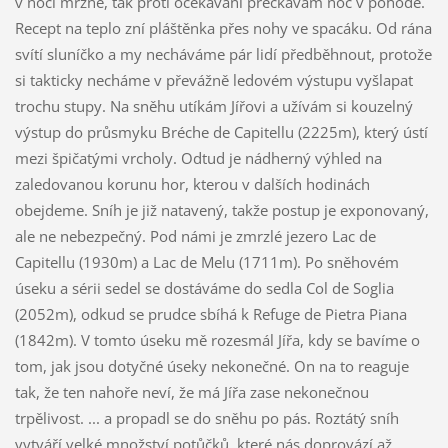
v noci mrzne, tak proti očekávání přečkávám noc v pohodě.
Recept na teplo zní pláštěnka přes nohy ve spacáku. Od rána
svítí sluníčko a my necháváme pár lidí předběhnout, protože
si takticky necháme v převážně ledovém výstupu vyšlapat
trochu stupy. Na sněhu utíkám Jířovi a užívám si kouzelný
výstup do průsmyku Bréche de Capitellu (2225m), který ústí
mezi špičatými vrcholy. Odtud je nádherný výhled na
zaledovanou korunu hor, kterou v dalších hodinách
obejdeme. Sníh je již natavený, takže postup je exponovaný,
ale ne nebezpečný. Pod námi je zmrzlé jezero Lac de
Capitellu (1930m) a Lac de Melu (1711m). Po sněhovém
úseku a sérii sedel se dostáváme do sedla Col de Soglia
(2052m), odkud se prudce sbíhá k Refuge de Pietra Piana
(1842m). V tomto úseku mě rozesmál Jířa, kdy se bavíme o
tom, jak jsou dotyčné úseky nekonečné. On na to reaguje
tak, že ten nahoře neví, že má Jířa zase nekonečnou
trpělivost. ... a propadl se do sněhu po pás. Roztátý sníh
vytváří velké množství potůčků, které nás doprovází až