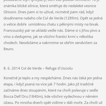
známka blízké silnice, která směřuje do nedaleké vesnice
Ghisoni. Dnes jsem si to užíval, nicméně jsem rád, když
dosáhneme našeho cíle Col de Verde (1289m). Opět se jedná
o velice dobře umístěnou chatu s pěknými místy na bivak.
Francouzský pár se ukládá vedle nás. Dáme si s Jířou pivo a
víno a sledujeme, jak se všichni frantíci krmí v několika
chodech. Neodoláme a nakrmíme se obřím sendvičem za
8euro.
8. 6. 2014 Col de Verde – Refuge d´Usciolu
Konečně je teplo a my nespěcháme. Dnes nás čeká jen jedna
etapa, i když psaná na více jak 7 hodin. Jako již tradičně
začínáme dnes stoupáním, které na chvíli polevuje v sedle
Bocca Dell´Oru (1840m), kde všichni vydechnou v němém
úžasu. Po mnoha dnech opět vidíme v dáli moře. Za chvíli už