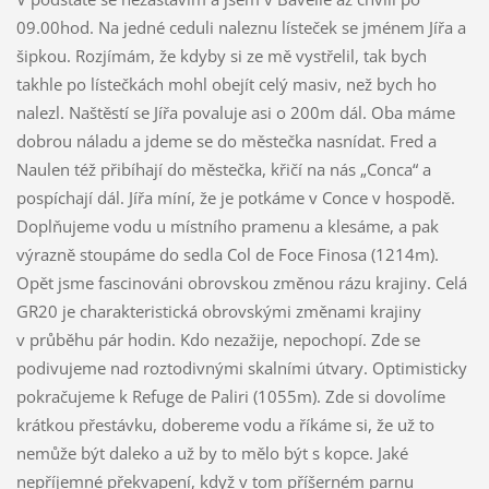
09.00hod. Na jedné ceduli naleznu lísteček se jménem Jířa a
šipkou. Rozjímám, že kdyby si ze mě vystřelil, tak bych
takhle po lístečkách mohl obejít celý masiv, než bych ho
nalezl. Naštěstí se Jířa povaluje asi o 200m dál. Oba máme
dobrou náladu a jdeme se do městečka nasnídat. Fred a
Naulen též přibíhají do městečka, křičí na nás „Conca“ a
pospíchají dál. Jířa míní, že je potkáme v Conce v hospodě.
Doplňujeme vodu u místního pramenu a klesáme, a pak
výrazně stoupáme do sedla Col de Foce Finosa (1214m).
Opět jsme fascinováni obrovskou změnou rázu krajiny. Celá
GR20 je charakteristická obrovskými změnami krajiny
v průběhu pár hodin. Kdo nezažije, nepochopí. Zde se
podivujeme nad roztodivnými skalními útvary. Optimisticky
pokračujeme k Refuge de Paliri (1055m). Zde si dovolíme
krátkou přestávku, dobereme vodu a říkáme si, že už to
nemůže být daleko a už by to mělo být s kopce. Jaké
nepříjemné překvapení, když v tom příšerném parnu