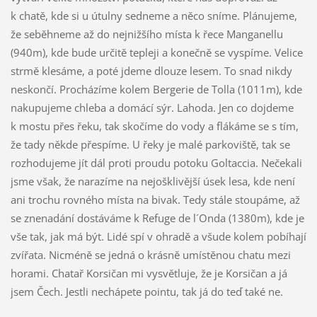
k chatě, kde si u útulny sedneme a něco sníme. Plánujeme,
že seběhneme až do nejnižšího místa k řece Manganellu
(940m), kde bude určitě tepleji a konečně se vyspíme. Velice
strmě klesáme, a poté jdeme dlouze lesem. To snad nikdy
neskončí. Procházíme kolem Bergerie de Tolla (1011m), kde
nakupujeme chleba a domácí sýr. Lahoda. Jen co dojdeme
k mostu přes řeku, tak skočíme do vody a flákáme se s tím,
že tady někde přespíme. U řeky je malé parkoviště, tak se
rozhodujeme jít dál proti proudu potoku Goltaccia. Nečekali
jsme však, že narazíme na nejošklivější úsek lesa, kde není
ani trochu rovného místa na bivak. Tedy stále stoupáme, až
se znenadání dostáváme k Refuge de l´Onda (1380m), kde je
vše tak, jak má být. Lidé spí v ohradě a všude kolem pobíhají
zvířata. Nicméně se jedná o krásně umístěnou chatu mezi
horami. Chatař Korsičan mi vysvětluje, že je Korsičan a já
jsem Čech. Jestli nechápete pointu, tak já do teď také ne.