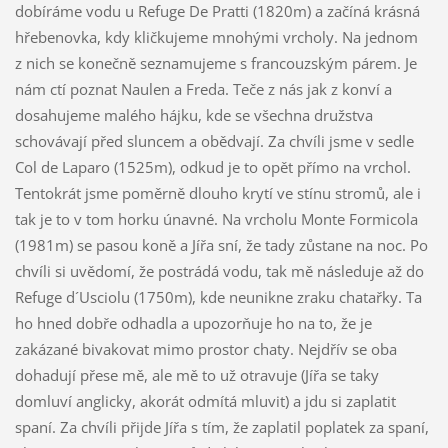
dobíráme vodu u Refuge De Pratti (1820m) a začíná krásná
hřebenovka, kdy kličkujeme mnohými vrcholy. Na jednom
z nich se konečně seznamujeme s francouzským párem. Je
nám ctí poznat Naulen a Freda. Teče z nás jak z konví a
dosahujeme malého hájku, kde se všechna družstva
schovávají před sluncem a obědvají. Za chvíli jsme v sedle
Col de Laparo (1525m), odkud je to opět přímo na vrchol.
Tentokrát jsme poměrně dlouho krytí ve stínu stromů, ale i
tak je to v tom horku únavné. Na vrcholu Monte Formicola
(1981m) se pasou koně a Jířa sní, že tady zůstane na noc. Po
chvíli si uvědomí, že postrádá vodu, tak mě následuje až do
Refuge d´Usciolu (1750m), kde neunikne zraku chatařky. Ta
ho hned dobře odhadla a upozorňuje ho na to, že je
zakázané bivakovat mimo prostor chaty. Nejdřív se oba
dohadují přese mě, ale mě to už otravuje (Jířa se taky
domluví anglicky, akorát odmítá mluvit) a jdu si zaplatit
spaní. Za chvíli přijde Jířa s tím, že zaplatil poplatek za spaní,