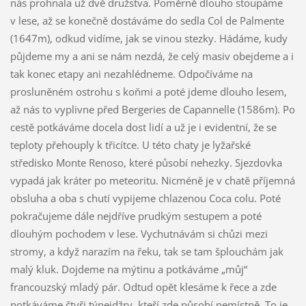
nás prohnala už dvě družstva. Poměrně dlouho stoupáme
v lese, až se konečně dostáváme do sedla Col de Palmente
(1647m), odkud vidíme, jak se vinou stezky. Hádáme, kudy
půjdeme my a ani se nám nezdá, že celý masiv obejdeme a i
tak konec etapy ani nezahlédneme. Odpočíváme na
prosluněném ostrohu s koňmi a poté jdeme dlouho lesem,
až nás to vyplivne před Bergeries de Capannelle (1586m). Po
cestě potkáváme docela dost lidí a už je i evidentní, že se
teploty přehouply k třicítce. U této chaty je lyžařské
středisko Monte Renoso, které působí nehezky. Sjezdovka
vypadá jak kráter po meteoritu. Nicméně je v chatě příjemná
obsluha a oba s chutí vypijeme chlazenou Coca colu. Poté
pokračujeme dále nejdříve prudkým sestupem a poté
dlouhým pochodem v lese. Vychutnávám si chůzi mezi
stromy, a když narazím na řeku, tak se tam šplouchám jak
malý kluk. Dojdeme na mýtinu a potkáváme „můj“
francouzský mladý pár. Odtud opět klesáme k řece a zde
potkáváme čtyři týnejdžry, kteří zde působí nemístně. To je