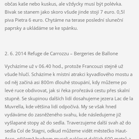
občas kaše nebo kuskus, ale vždycky musí být polévka.
Bivak se stanem jako skoro všude jinde stojí 7 euro. 0,5l
piva Pietra 6 euro. Chytáme na terase poslední sluneční
paprsky a ukládáme se ke spánku.
2. 6. 2014 Refuge de Carrozzu – Bergeries de Ballone
Vycházíme už v 06.40 hod., protože Francouzi stejně už
všude hlučí. Scházíme k místní atrakci kyvadlového mostu a
od něj začíná asi 800m dlouhé stoupání, kdy můžeme po
levé ruce obdivovat, jak si řeka prořezává cestu přes skalní
stupně. Se skupinou dalších lidí dosahujeme jezera Lac de la
Muvrella, kde většina lidí odpočívá. My se však hned
vydáváme do zasněženého svahu, kde následujeme již
vyšlapané stopy až do sedla. Traverzujeme další svah až do
sedla Col de Stagni, odkud můžeme vidět městečko Haut-
Asco, přičemž bychom museli naklesat dalších 600 metrů a