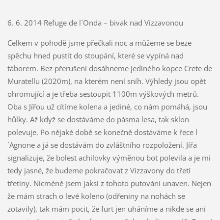
6. 6. 2014 Refuge de l´Onda – bivak nad Vizzavonou
Celkem v pohodě jsme přečkali noc a můžeme se beze
spěchu hned pustit do stoupání, které se vypíná nad
táborem. Bez přerušení dosáhneme jediného kopce Crete de
Muratellu (2020m), na kterém není sníh. Výhledy jsou opět
ohromující a je třeba sestoupit 1100m výškových metrů.
Oba s Jířou už cítíme kolena a jediné, co nám pomáhá, jsou
hůlky. Až když se dostáváme do pásma lesa, tak sklon
polevuje. Po nějaké době se konečně dostáváme k řece l
´Agnone a já se dostávám do zvláštního rozpoložení. Jířa
signalizuje, že bolest achilovky výměnou bot polevila a je mi
tedy jasné, že budeme pokračovat z Vizzavony do třetí
třetiny. Nicméně jsem jaksi z tohoto putování unaven. Nejen
že mám strach o levé koleno (odřeniny na nohách se
zotavily), tak mám pocit, že furt jen uháníme a nikde se ani