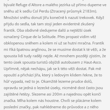
bývalé Refuge d´Altore a malého jezírka už přímo dupeme ve
sněhu až k sedlu Col Perdu (Ztracený průsmyk 2183m).
Množství sněhu donutí Jířu konečně k nazutí trekovek. Když
přijdu do sedla, tak tam stojí jeden evidentně zkušený
frantík. Oba obdivně sledujeme další a nejtěžší úsek
označený Cirque de la Solitude. Přes propast vidím věž
obklopenou sněhem a kolem ní už se hutní mračna. Frantík
mi říká špatnou anglinou, že se musíme dostat k té věži, a že
spousta lidí tudy raději nejde. Až mnohem později zjistím, že
tento úsek spousta turistů objíždí autobusem z Haut-Asco.
Upřímně, nějak nechápu, jak se k této věži dostat. Pak mě
opouští a přichází Jířa, který s ledovým klidem řekne, že to
hůř vypadá, než to je. Okamžitě lezeme prudce dolů,
opravdu se jedná o lezecké úseky, nicméně dost často jsou
zajištěné řetězy. Slezeme asi 200m a najednou opět končí
značka. Mlha kolem nás houstne. Chvíli se plácáme kolem
poslední značky, pak nahlédneme do průvodce a z něho