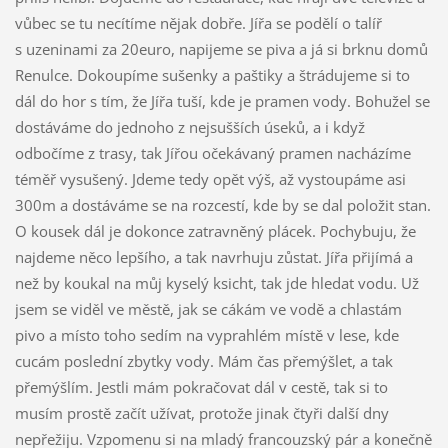
vůbec se tu necítíme nějak dobře. Jířa se podělí o talíř
s uzeninami za 20euro, napijeme se piva a já si brknu domů
Renulce. Dokoupíme sušenky a paštiky a štrádujeme si to
dál do hor s tím, že Jířa tuší, kde je pramen vody. Bohužel se
dostáváme do jednoho z nejsušších úseků, a i když
odbočíme z trasy, tak Jířou očekávaný pramen nacházíme
téměř vysušený. Jdeme tedy opět výš, až vystoupáme asi
300m a dostáváme se na rozcestí, kde by se dal položit stan.
O kousek dál je dokonce zatravněný plácek. Pochybuju, že
najdeme něco lepšího, a tak navrhuju zůstat. Jířa přijímá a
než by koukal na můj kyselý ksicht, tak jde hledat vodu. Už
jsem se viděl ve městě, jak se cákám ve vodě a chlastám
pivo a místo toho sedím na vyprahlém místě v lese, kde
cucám poslední zbytky vody. Mám čas přemýšlet, a tak
přemýšlím. Jestli mám pokračovat dál v cestě, tak si to
musím prostě začít užívat, protože jinak čtyři další dny
nepřežiju. Vzpomenu si na mladý francouzský pár a konečně