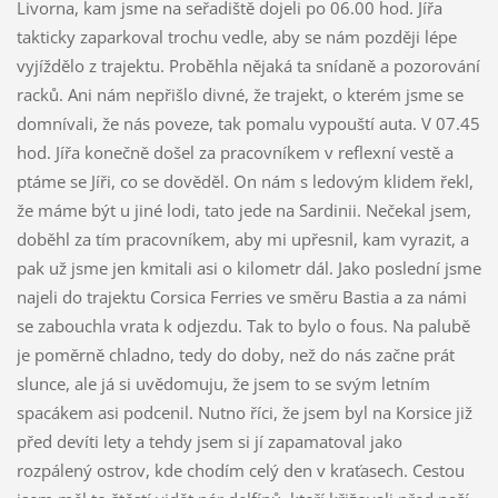
Livorna, kam jsme na seřadiště dojeli po 06.00 hod. Jířa
takticky zaparkoval trochu vedle, aby se nám později lépe
vyjíždělo z trajektu. Proběhla nějaká ta snídaně a pozorování
racků. Ani nám nepřišlo divné, že trajekt, o kterém jsme se
domnívali, že nás poveze, tak pomalu vypouští auta. V 07.45
hod. Jířa konečně došel za pracovníkem v reflexní vestě a
ptáme se Jíři, co se dověděl. On nám s ledovým klidem řekl,
že máme být u jiné lodi, tato jede na Sardinii. Nečekal jsem,
doběhl za tím pracovníkem, aby mi upřesnil, kam vyrazit, a
pak už jsme jen kmitali asi o kilometr dál. Jako poslední jsme
najeli do trajektu Corsica Ferries ve směru Bastia a za námi
se zabouchla vrata k odjezdu. Tak to bylo o fous. Na palubě
je poměrně chladno, tedy do doby, než do nás začne prát
slunce, ale já si uvědomuju, že jsem to se svým letním
spacákem asi podcenil. Nutno říci, že jsem byl na Korsice již
před devíti lety a tehdy jsem si jí zapamatoval jako
rozpálený ostrov, kde chodím celý den v kraťasech. Cestou