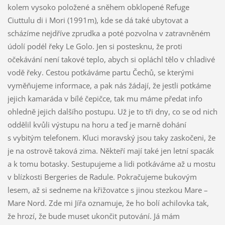
kolem vysoko položené a sněhem obklopené Refuge
Ciuttulu di i Mori (1991m), kde se dá také ubytovat a
scházíme nejdříve zprudka a poté pozvolna v zatravněném
údolí podél řeky Le Golo. Jen si postesknu, že proti
očekávání není takové teplo, abych si opláchl tělo v chladivé
vodě řeky. Cestou potkáváme partu Čechů, se kterými
vyměňujeme informace, a pak nás žádají, že jestli potkáme
jejich kamaráda v bílé čepičce, tak mu máme předat info
ohledně jejich dalšího postupu. Už je to tři dny, co se od nich
oddělil kvůli výstupu na horu a teď je marně dohání
s vybitým telefonem. Kluci moravský jsou taky zaskočeni, že
je na ostrově taková zima. Někteří mají také jen letní spacák
a k tomu botasky. Sestupujeme a lidi potkáváme až u mostu
v blízkosti Bergeries de Radule. Pokračujeme bukovým
lesem, až si sedneme na křižovatce s jinou stezkou Mare –
Mare Nord. Zde mi Jířa oznamuje, že ho bolí achilovka tak,
že hrozí, že bude muset ukončit putování. Já mám