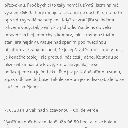
přecvaknu. Proč bych si to taky neměl užívat?! Jsem na mé
vysněné GR20, hory miluju a času máme dost. K tomu už to
opravdu vypadá na oteplení. Když se vrátí Jířa se dvěma
láhvemi vody, tak jsem už v pohodě. Všude lezou velcí
mravenci a lítají mouchy s komáry, tak si rovnou stavím
stan. Jířa nejdřív uvažuje nad spaním pod hvězdnou
oblohou, ale záhy pochopí, že je lepší zalézt do stanu. V noci
je konečně tepleji, ale probudí nás cosi jiného. Ke stanu se
blíží kvílení nasr.né krávy, která asi zjistila, že se jí
poflakujeme na jejím fleku. Řve jak praštěná přímo u stanu,
a pak odkluše do buše. Takhle se vrátí ještě dvakrát, ale to se
jí už jen smějeme.
7. 6. 2014 Bivak nad Vizzavonou – Col de Verde
Vyrážíme opět bez snídaně už v 06.50 hod. a to se kolem