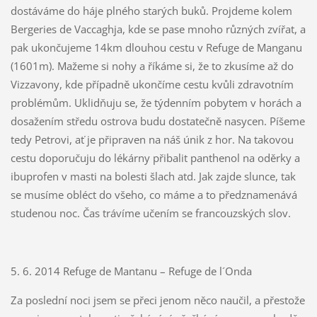
dostáváme do háje plného starých buků. Projdeme kolem
Bergeries de Vaccaghja, kde se pase mnoho různých zvířat, a
pak ukončujeme 14km dlouhou cestu v Refuge de Manganu
(1601m). Mažeme si nohy a říkáme si, že to zkusíme až do
Vizzavony, kde případně ukončíme cestu kvůli zdravotním
problémům. Uklidňuju se, že týdenním pobytem v horách a
dosažením středu ostrova budu dostatečně nasycen. Píšeme
tedy Petrovi, ať je připraven na náš únik z hor. Na takovou
cestu doporučuju do lékárny přibalit panthenol na oděrky a
ibuprofen v masti na bolesti šlach atd. Jak zajde slunce, tak
se musíme obléct do všeho, co máme a to předznamenává
studenou noc. Čas trávíme učením se francouzských slov.
5. 6. 2014 Refuge de Mantanu – Refuge de l´Onda
Za poslední noci jsem se přeci jenom něco naučil, a přestože