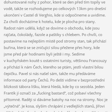
dohuntované nohy z pohor, které se den před tím topily ve
vodě, takže se rozhodujeme po celkových 13km pro dnešní
ukončení v Castel di Verghio, kde si odpočineme a uvidíme.
Za chvíli docházíme k hotelu, kde je plocha pro stany.
Radost nám udělá, když se dovíme o obchodu, kde jsou
rajčata, čokolády, fazole a paštiky s chlebem. Po chvíli, co
postavíme na nejlepším místě pod stromy stan, tak přichází
buřina, která se se zničující silou přežene přes hory, kde
jsme před pár hodinami byli ještě i my. Sedíme
v kuchyňském koutě s ostatními turisty, většinou Francouzy
a přichází k nám Čech, kterého se ptám, jestli vlastní bílou
čepičku. Pavel si nás našel sám, takže mu předáváme
informace od party Čechů. Po dešti vidíme v bezprostřední
blízkosti tábora lišku, která hledá, kde by co sezobla. Jeden
Frantík jí označí za „fucking bastard“, což pobaví všechny
přítomné. Raději si dáváme batohy na noc na stromy. Noc je
„výtečná“. Je kosa, slyším chrápání z vedlejších stanů, Jířovi