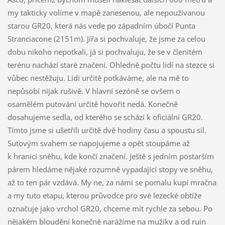
my takticky volíme v mapě zanesenou, ale nepoužívanou
starou GR20, která nás vede po západním úbočí Punta
Stranciacone (2151m). Jířa si pochvaluje, že jsme za celou
dobu nikoho nepotkali, já si pochvaluju, že se v členitém
terénu nachází staré značení. Ohledně počtu lidí na stezce si
vůbec nestěžuju. Lidi určitě potkáváme, ale na mě to
nepůsobí nijak rušivě. V hlavní sezóně se ovšem o
osamělém putování určitě hovořit nedá. Konečně
dosahujeme sedla, od kterého se schází k oficiální GR20.
Tímto jsme si ušetřili určitě dvě hodiny času a spoustu sil.
Suťovým svahem se napojujeme a opět stoupáme až
k hranici sněhu, kde končí značení. Ještě s jedním postarším
párem hledáme nějaké rozumně vypadající stopy ve sněhu,
až to ten pár vzdává. My ne, za námi se pomalu kupí mračna
a my tuto etapu, kterou průvodce pro své lezecké obtíže
označuje jako vrchol GR20, chceme mít rychle za sebou. Po
nějakém bloudění konečně narážíme na mužíky a od ruin