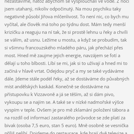
nezastavíme, natož abychom se vyšplouchali ve vodě. Z nocí
jsem utahaný, nikoliv odpočinutý. Na mou psychiku taky
negativně působí Jířova mlčenlivost. To není nic, co bych mu
vyčítal, ale člověk má toho po týdnu dost. Mám tedy menší
krizičku a reaguju na ní tak, že si prostě lehnu u řeky a chvíli
se válím, až usnu. Ležíme u mostu, a když se probudím, tak
si všimnu francouzského mladého páru, jak přechází přes
most. Hned mě zaujme jejich energie, navzájem se fotí a
dělají u toho blbosti. Líbí se mi, jak si to užívají a hned mi to
začíná v hlavě vrtat. Odejdou pryč a my se také vydáváme
dále. Jdeme stále podél řeky, až se dostáváme do půvabných
míst andělských kaskád. Konečně se dostáváme na
přístupovku k Vizzavoně a já se těším, až si dám pivo,
vykoupu se a najím se. A také se v nízké nadmořské výšce
vyspím v teple. Ovšem je pro mě zklamání položení tábora a
na rozdíl od informací zastaralého průvodce se zde platí za
bivak (osoba 7,5 euro, stan 5 euro). Mně osobně se vesnička
příliš nelíbí. Dojdeme do restaurace, kde hrají dvě televize a