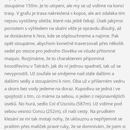
stoupáme 150m. Je to utrpení, ale my se už vidíme na konci
trasy. V grafu je trasa nakreslená s kopce, ale ani zdaleka tím
nejsou vystiženy obtíže, které nás ještě čekají. Úsek jakýmsi
porostem s výhledem na skalní věže je opravdu dlouhý, až
se dostáváme k řece, kde se ošplouchneme a najíme. Pak
opět stoupáme, abychom konečně traverzovali přes několik
sedel po stezce pro jednoho člověka ve všude přítomné
maquis. Rozjímáme, že to charakterem připomíná
kosodřevinu v Tatrách. Jak do ní jednou spadneš, tak už se
nevyprostíš. Už zoufale se smějeme nad stále dalšími a
dalšími sedly a stoupáními k nim. Oba už v příšerném vedru
a skoro bez vody jedeme na doraz. Kupodivu se jedná i ve
spojitosti s tím, co máme za sebou, o jeden z nejúnavnějších
úseků. No hurá, sedlo Col d´Usciolu (587m). Už vidíme pod
sebou vesnici Concu (252m), cíl naší cesty. Na prudkém
klesání se mi tak motají nohy, že uklouznu a nepříjemně se
praštím přes malíček pravé ruky, že se domnívám, že jsem si