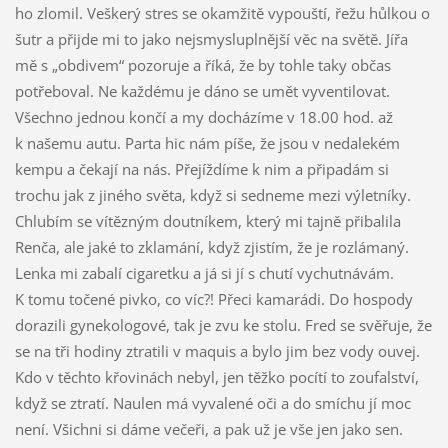
ho zlomil. Veškerý stres se okamžitě vypouští, řežu hůlkou o
šutr a přijde mi to jako nejsmysluplnější věc na světě. Jířa
mě s „obdivem“ pozoruje a říká, že by tohle taky občas
potřeboval. Ne každému je dáno se umět vyventilovat.
Všechno jednou končí a my docházíme v 18.00 hod. až
k našemu autu. Parta hic nám píše, že jsou v nedalekém
kempu a čekají na nás. Přejíždíme k nim a připadám si
trochu jak z jiného světa, když si sedneme mezi výletníky.
Chlubím se vítězným doutníkem, který mi tajně přibalila
Renča, ale jaké to zklamání, když zjistím, že je rozlámaný.
Lenka mi zabalí cigaretku a já si jí s chutí vychutnávám.
K tomu točené pivko, co víc?! Přeci kamarádi. Do hospody
dorazili gynekologové, tak je zvu ke stolu. Fred se svěřuje, že
se na tři hodiny ztratili v maquis a bylo jim bez vody ouvej.
Kdo v těchto křovinách nebyl, jen těžko pocítí to zoufalství,
když se ztratí. Naulen má vyvalené oči a do smíchu jí moc
není. Všichni si dáme večeři, a pak už je vše jen jako sen.