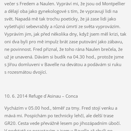
večer s Fredem a Naulen. Vypráví mi, že jsou od Montpellier
a dělají oba jako gynekologové s tím, že vypravují lidi na
svět. Napadá mě tak trochu poeticky, že já zase lidi jako
vyšetřující sebevraždy a různá úmrtí ze světa vyprovázím.
Vyprávím jim, jak před několika dny, když jsem měl krizi, tak
oni dva byli pro mě impulz brát zase putování jako zábavu,
ne povinnost. Fred přiznal, že toho rána Naulen brečela, že
už je unavená. Dávám si budík na 04.30 hod., protože jsme
s Jířou domluveni v Bavelle na devátou a podávám si ruku
s rozesmátou dvojící.
10. 6. 2014 Refuge d´Asinau – Conca
Vycházím v 05.00 hod., téměř za tmy. Fred stojí venku a
mává mi. Pospíchám po technicky lehčí, ale delší trase
GR20. Cesta vede převážně lesem po jihozápadním úbočí.
V podstatě se nezastavím a jsem v Bavelle až chvíli po