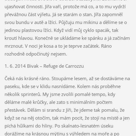
ujasňovat činnosti. Jířa vaří, protože má co, a to mu vydrží
převážnou část výletu. Já se starám o stan. Jířa zapomněl
svou bundu v autě a lžíci. Půjčuju mu mikinu a dělíme se o
jedinou plastovou lžíci. Když vidí můj cyklo spacák, tak
kroutí hlavou. Konečně se ukládáme ke spánku a já začínám
mrznout. V noci je kosa a to je teprve začátek. Ráno
rozhodně odpočinutý nejsem.
1. 6. 2014 Bivak – Refuge de Carrozzu
Čeká nás krásné ráno. Stoupáme lesem, až se dostáváme na
paseku, kde se v klidu nasnídáme. Kolem nás proběhne
několik sprinterů. My jsme zvolili pomalé tempo, kdy
děláme malé krůčky, ale zato s minimálním počtem
přestávek. Dělám si srandu z Jíři, že jdeme tak pomalu, že
když se na něj otočím, tak mám pocit, že stojí na místě a jen
píchá hůlkami do hlíny. Po skalnato-lesnatém úseku
dorážíme na krásnou mýtinu s výhledem na moře a po