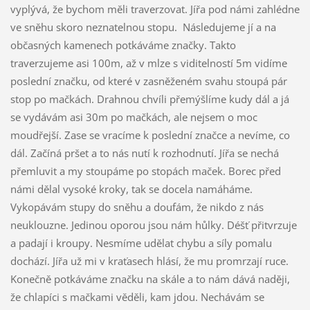
vyplývá, že bychom měli traverzovat. Jířa pod námi zahlédne
ve sněhu skoro neznatelnou stopu. Následujeme jí a na
občasných kamenech potkáváme značky. Takto
traverzujeme asi 100m, až v mlze s viditelností 5m vidíme
poslední značku, od které v zasněženém svahu stoupá pár
stop po mačkách. Drahnou chvíli přemýšlíme kudy dál a já
se vydávám asi 30m po mačkách, ale nejsem o moc
moudřejší. Zase se vracíme k poslední značce a nevíme, co
dál. Začíná pršet a to nás nutí k rozhodnutí. Jířa se nechá
přemluvit a my stoupáme po stopách maček. Borec před
námi dělal vysoké kroky, tak se docela namáháme.
Vykopávám stupy do sněhu a doufám, že nikdo z nás
neuklouzne. Jedinou oporou jsou nám hůlky. Déšť přitvrzuje
a padají i kroupy. Nesmíme udělat chybu a síly pomalu
dochází. Jířa už mi v kraťasech hlásí, že mu promrzají ruce.
Konečně potkáváme značku na skále a to nám dává naději,
že chlapíci s mačkami věděli, kam jdou. Nechávám se