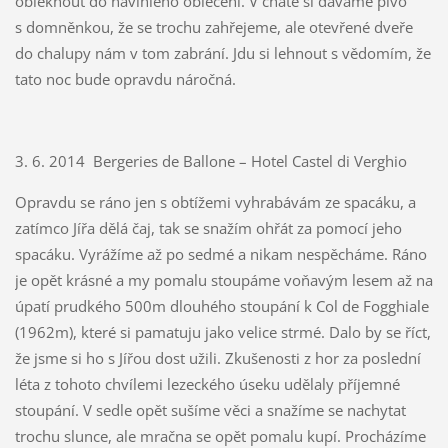
obléknout do navlhlého oblečení. V chatě si dáváme pivo
s domněnkou, že se trochu zahřejeme, ale otevřené dveře
do chalupy nám v tom zabrání. Jdu si lehnout s vědomím, že
tato noc bude opravdu náročná.
3. 6. 2014 Bergeries de Ballone – Hotel Castel di Verghio
Opravdu se ráno jen s obtížemi vyhrabávám ze spacáku, a
zatímco Jířa dělá čaj, tak se snažím ohřát za pomocí jeho
spacáku. Vyrážíme až po sedmé a nikam nespěcháme. Ráno
je opět krásné a my pomalu stoupáme voňavým lesem až na
úpatí prudkého 500m dlouhého stoupání k Col de Fogghiale
(1962m), které si pamatuju jako velice strmé. Dalo by se říct,
že jsme si ho s Jířou dost užili. Zkušenosti z hor za poslední
léta z tohoto chvílemi lezeckého úseku udělaly příjemné
stoupání. V sedle opět sušíme věci a snažíme se nachytat
trochu slunce, ale mračna se opět pomalu kupí. Procházíme