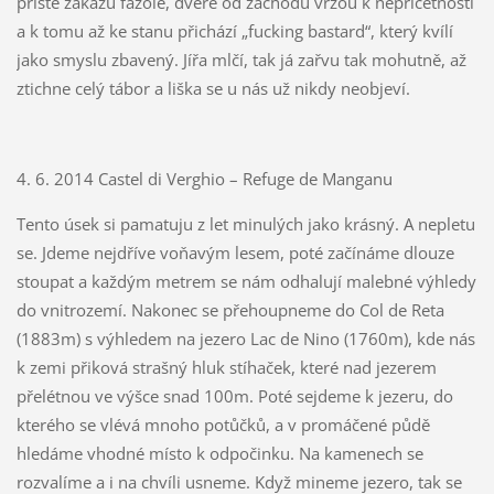
příště zakážu fazole, dveře od záchodů vržou k nepříčetnosti
a k tomu až ke stanu přichází „fucking bastard“, který kvílí
jako smyslu zbavený. Jířa mlčí, tak já zařvu tak mohutně, až
ztichne celý tábor a liška se u nás už nikdy neobjeví.
4. 6. 2014 Castel di Verghio – Refuge de Manganu
Tento úsek si pamatuju z let minulých jako krásný. A nepletu
se. Jdeme nejdříve voňavým lesem, poté začínáme dlouze
stoupat a každým metrem se nám odhalují malebné výhledy
do vnitrozemí. Nakonec se přehoupneme do Col de Reta
(1883m) s výhledem na jezero Lac de Nino (1760m), kde nás
k zemi přiková strašný hluk stíhaček, které nad jezerem
přelétnou ve výšce snad 100m. Poté sejdeme k jezeru, do
kterého se vlévá mnoho potůčků, a v promáčené půdě
hledáme vhodné místo k odpočinku. Na kamenech se
rozvalíme a i na chvíli usneme. Když mineme jezero, tak se