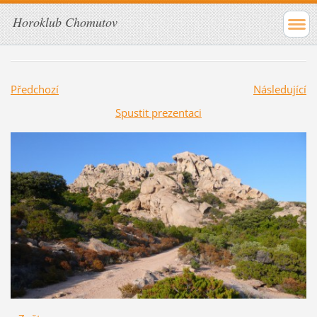
Horoklub Chomutov
Předchozí
Následující
Spustit prezentaci