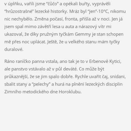
v úplňku, vařili jsme “čůčo” a opékali buřty, vyprávěli
“hrůzostrašné” lezecké historky. Mráz byl “jen”-10°C, nikomu
nic nechybělo. Změna počasí, fronta, přišla až v noci. Jen já
jsem spal mimo závětří lesa u auta a nárazový vítr mi
ukazoval, že díky pružným tyčkám Gemmy je stan schopen
mě přes noc uplácat. Ještě, že u velkého stanu mám tyčky
duralové.
Ráno raníčko panna vstala, ano tak je to v Erbenově Kytici,
ale panstvo vstávalo až v půl deváté. Co může být
průkaznější, že se jim spalo dobře. Rychle uvařit čaj, snídani,
sbalit stany a “pelechy” a hurá na plnění lezeckých disciplin
Zimního metodického dne Horoklubu.