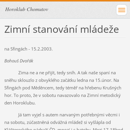
Horoklub Chomutov
Zimní stanování mládeže
na Sfingách - 15.2.2003.
Bohouš Dvořák
Zima ne a ne přijít, tedy sníh. A tak naše spaní na
sněhu sklouzlo z obvyklého začátku ledna na 15.únor. Na
Sfingách pod Měděncem, tedy téměř na hřebenu Krušných
hor. To proto, že v sobotu navazovalo na Zimní metodický
den Horoklubu.
Já tam vyjel s autem narvaným potřebnými věcmi i
na sobotu, zúčastněná odvážná mládež si vyšlápla od
Kláštereckého nádraží ČD, mnozí i s batohy. Mezi 17-18hod.