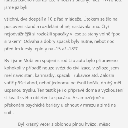
jsme již byli
všichni, dva dospělí a 10 z řad mládeže. Útokem se šlo na
postavení stanů a rozdělání ohně, nastávala tma. Čtyři
nejodvážnější si rozložili spacáky v lese za stany volně “pod
širákem”. Odvaha a dobrý spacák byly nutné, neboť noc
předtím klesly teploty na -15 až -18°C.
Byli jsme Mobilem spojeni s rodiči a auto bylo připraveno
kohokoli v případě nouze svézt do civilizace, v záloze jsem
měl navíc stan, karimatky, spacák i rukavice atd. Záložní
vařič přišel vhod, neboť jednomu netěsnil hořák, druhý měl
ucpanou trysku. Ten testík je i o přípravě doma a vyzkoušení
si kvalit svého oblečení a spacáku. A samozřejmě o
překonání psychické bariéry ulehnout v mrazu a zimě na
sníh.
Byl krásný večer s oblohou plnou hvězd, měsíc