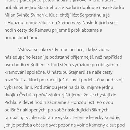
přibalujeme Jířu Šťastného a v Kadani doplňuje naši skvadru
Milan Svinčo Svinařík. Kluci chtějí lézt Serpentinu a já
s Honzou máme zálusk na Steinerweg. Následujících šest
hodin cesty do Ramsau příjemně proklábosíme a
proposloucháme.
Vstávat se jako vždy moc nechce, i když vidina
následujícího lezení je podstatně příjemnější, než například
osm hodin v Kolbence. Pod stěnu vyrážíme po obligátním
krámování společně. U nástupu Štejnerů se naše cesty
rozdělují a kluci pokračují ještě chvíli podél stěny pod svoji
vybranou linii. Pod stěnou ještě na dálku míjíme jednu
dvojku Čechů a pořváváním zjišťujeme, že se chystají do
Pichla. V devět hodin začínáme s Honzou lézt. Po dvou
odlišně naklopených, po sobě následujících šikmých
rampách, rychle nabíráme výšku. Terén je lezecky snadný,
jen je potřeba občas dávat pozor na volné kameny a suť pod