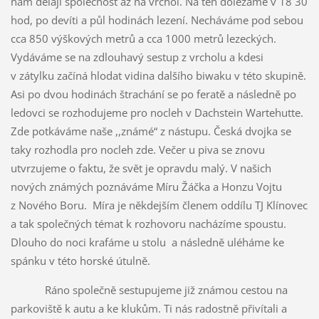
nám dělají společnost až na vrchol. Na ten dolézáme v 18 30
hod, po devíti a půl hodinách lezení. Necháváme pod sebou
cca 850 výškových metrů a cca 1000 metrů lezeckých.
Vydáváme se na zdlouhavý sestup z vrcholu a kdesi
v zátylku začíná hlodat vidina dalšího biwaku v této skupině.
Asi po dvou hodinách štrachání se po feratě a následně po
ledovci se rozhodujeme pro nocleh v Dachstein Wartehutte.
Zde potkáváme naše ,,známé“ z nástupu. Česká dvojka se
taky rozhodla pro nocleh zde. Večer u piva se znovu
utvrzujeme o faktu, že svět je opravdu malý. V našich
nových známých poznáváme Míru Žáčka a Honzu Vojtu
z Nového Boru. Míra je někdejším členem oddílu TJ Klínovec
a tak společných témat k rozhovoru nacházíme spoustu.
Dlouho do noci krafáme u stolu a následně uléháme ke
spánku v této horské útulně.
Ráno společně sestupujeme již známou cestou na
parkoviště k autu a ke klukům. Ti nás radostně přivítali a