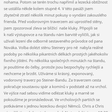
nohama. Potom se terén trochu napřímil a lezecká obtížnost
se ustálila někde kolem stupně 4. V této pasáži jsem
zbytečně ztratil několik minut pokusy o vyndání zakouslého
frienda. Před vodorovným traverzem asi uprostřed stěny,
jsem zpozoroval zleva se blížící naše kluky. Připojili se
k naší výstupovce a na štandu nám barvitě vylíčili, jak si
užívali lezení dle odborně sestaveného průvodce od pana
Nováka. Volba dolézt stěnu Steinery pro ně nabyla reálné
podoby po několika pikantních délkách prostých jakéhokoliv
fixního jištění. Po několika společných minutách na štandu,
je pouštíme do čelby, protože jsou bezpochyby rychlejší a
nechceme je brzdit. Užíváme si krásný, exponovaný,
vodorovný traverz po Steiner-Bandu. Za traverzem cesta
pokračuje soustavou spár a komínů v podstatě až na vrchol.
Ve výšce nad sebou vidíme odlézat kluky a marně se
pokoušíme je pronásledovat. Ve vrcholových partiích se
potkáváme s jednou lezeckou dvojicí Němců. Chris a Chris