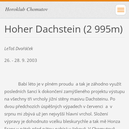
Horoklub Chomutov
Hoher Dachstein (2 995m)
LeToš Dvořáček
26. - 28. 9. 2003
Babí léto je v plném proudu a tak je záhodno využít
posledních šancí k dokončení zamýšleného projektu výstupu
na všechny tři vrcholy jižní stěny masivu Dachsteinu. Po
dvou předchozích úspěšných výpadech v červenci a v
srpnu mi zbývá už jen nejvyšší hlavní vrchol. Složení
výpravy je dohodnuto vcelku bleskurychle a tak mě Honza
Franc v pátek před pátou nabírá v Jirkově. V Chomutově