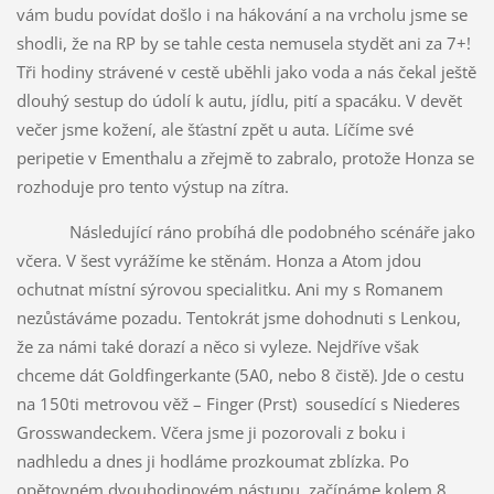
vám budu povídat došlo i na hákování a na vrcholu jsme se
shodli, že na RP by se tahle cesta nemusela stydět ani za 7+!
Tři hodiny strávené v cestě uběhli jako voda a nás čekal ještě
dlouhý sestup do údolí k autu, jídlu, pití a spacáku. V devět
večer jsme kožení, ale šťastní zpět u auta. Líčíme své
peripetie v Ementhalu a zřejmě to zabralo, protože Honza se
rozhoduje pro tento výstup na zítra.
Následující ráno probíhá dle podobného scénáře jako
včera. V šest vyrážíme ke stěnám. Honza a Atom jdou
ochutnat místní sýrovou specialitku. Ani my s Romanem
nezůstáváme pozadu. Tentokrát jsme dohodnuti s Lenkou,
že za námi také dorazí a něco si vyleze. Nejdříve však
chceme dát Goldfingerkante (5A0, nebo 8 čistě). Jde o cestu
na 150ti metrovou věž – Finger (Prst) sousedící s Niederes
Grosswandeckem. Včera jsme ji pozorovali z boku i
nadhledu a dnes ji hodláme prozkoumat zblízka. Po
opětovném dvouhodinovém nástupu, začínáme kolem 8.