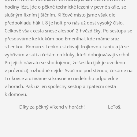
hodiny lézt. Jde o pěkné technické lezení v pevné skále, se
slušným fixním jištěním. Klíčové místo jsme však dle
předpokladu hákli. 8 je holt pro nás už dost vysoký číslo.
Celkově však cesta snese alespoň 2 hvězdičky. Po sestupu se
přesouváme ke klukům pod Ementhal, kde máme sraz
s Lenkou. Roman s Lenkou si dávají trojkovou kantu a já se
vyhřívám v suti a čekám na kluky, kteří dobojovávají vrchol.
Po jejich návratu se shodujeme, že šestku (jak je uvedeno
v průvodci) rozhodně nejde! Svačíme pod stěnou, čekáme na
Trnkovce a užíváme si krásného nedělního odpoledne
v horách. Pak už jen společný sestup a zpáteční cesta
k domovu.
Díky za pěkný víkend v horách! LeToš.