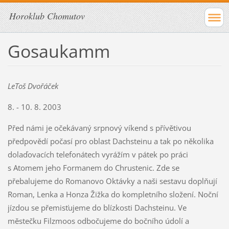
Horoklub Chomutov
Gosaukamm
LeToš Dvořáček
8. - 10. 8. 2003
Před námi je očekávaný srpnový víkend s přívětivou
předpovědí počasí pro oblast Dachsteinu a tak po několika
dolaďovacích telefonátech vyrážím v pátek po práci
s Atomem jeho Formanem do Chrustenic. Zde se
přebalujeme do Romanovo Oktávky a naši sestavu doplňují
Roman, Lenka a Honza Žižka do kompletního složení. Noční
jízdou se přemisťujeme do blízkosti Dachsteinu. Ve
městečku Filzmoos odbočujeme do bočního údolí a