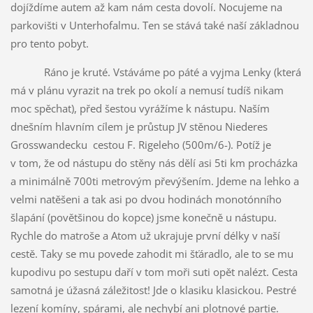
dojíždíme autem až kam nám cesta dovolí. Nocujeme na
parkovišti v Unterhofalmu. Ten se stává také naší základnou
pro tento pobyt.
Ráno je kruté. Vstáváme po páté a vyjma Lenky (která
má v plánu vyrazit na trek po okolí a nemusí tudíš nikam
moc spěchat), před šestou vyrážíme k nástupu. Naším
dnešním hlavním cílem je průstup JV stěnou Niederes
Grosswandecku cestou F. Rigeleho (500m/6-). Potíž je
v tom, že od nástupu do stěny nás dělí asi 5ti km procházka
a minimálně 700ti metrovým převýšením. Jdeme na lehko a
velmi natěšeni a tak asi po dvou hodinách monotónního
šlapání (povětšinou do kopce) jsme konečně u nástupu.
Rychle do matroše a Atom už ukrajuje první délky v naší
cestě. Taky se mu povede zahodit mi šťáradlo, ale to se mu
kupodivu po sestupu daří v tom moři suti opět nalézt. Cesta
samotná je úžasná záležitost! Jde o klasiku klasickou. Pestré
lezení komíny, spárami, ale nechybí ani plotnové partie.