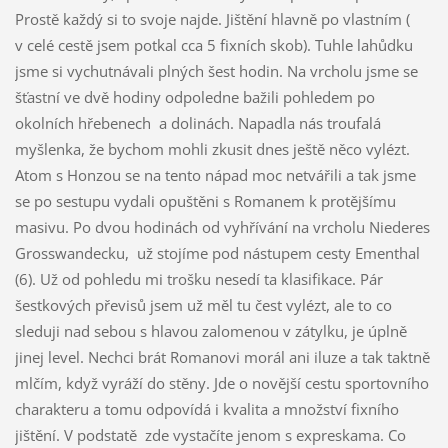
Prostě každý si to svoje najde. Jištění hlavně po vlastním (
v celé cestě jsem potkal cca 5 fixních skob). Tuhle lahůdku
jsme si vychutnávali plných šest hodin. Na vrcholu jsme se
šťastní ve dvě hodiny odpoledne bažili pohledem po
okolních hřebenech a dolinách. Napadla nás troufalá
myšlenka, že bychom mohli zkusit dnes ještě něco vylézt.
Atom s Honzou se na tento nápad moc netvářili a tak jsme
se po sestupu vydali opuštěni s Romanem k protějšímu
masivu. Po dvou hodinách od vyhřívání na vrcholu Niederes
Grosswandecku, už stojíme pod nástupem cesty Ementhal
(6). Už od pohledu mi trošku nesedí ta klasifikace. Pár
šestkových převisů jsem už měl tu čest vylézt, ale to co
sleduji nad sebou s hlavou zalomenou v zátylku, je úplně
jinej level. Nechci brát Romanovi morál ani iluze a tak taktně
mlčím, když vyráží do stěny. Jde o novější cestu sportovního
charakteru a tomu odpovídá i kvalita a množství fixního
jištění. V podstatě zde vystačíte jenom s expreskama. Co