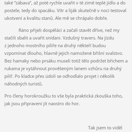
také “zábava”, až poté rychle uvařit v té zimě teplé jídlo a do
postele, tedy do spacáku. Vítr a liják skutečně v noci testoval
ukotvení a kvalitu stanů. Ale mě se chrápalo dobře.
Ráno přijeli dospěláci a začali stavět dříve, než my
stačili sbalit a uvařit snídani. Vzdušný travers. Na jízdu
z jednoho mostního pilíře na druhý někteří budou
vzpomínat dlouho, hlavně jejich namožené břišní svalstvo.
Bez hamaky nebo prsáku museli totiž tělo podržet břichem a
rukama je vytáhnout prověšeným lanem vzhůru na druhý
pilíř. Po kladce přes údolí se odhodlalo projet i několik
náhodných turistů.
Pro členy horokroužku to vše byla praktická zkouška toho,
jak jsou připraveni jít naostro do hor.
Tak jsem to viděl