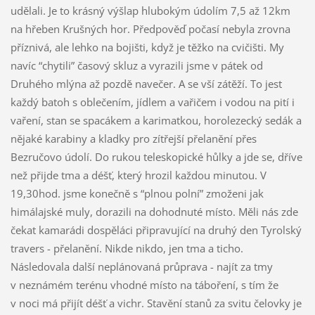
udělali. Je to krásný výšlap hlubokým údolím 7,5 až 12km
na hřeben Krušných hor. Předpověď počasí nebyla zrovna
příznivá, ale lehko na bojišti, když je těžko na cvičišti. My
navíc “chytili” časový skluz a vyrazili jsme v pátek od
Druhého mlýna až pozdě navečer. A se vší zátěží. To jest
každý batoh s oblečením, jídlem a vařičem i vodou na pití i
vaření, stan se spacákem a karimatkou, horolezecký sedák a
nějaké karabiny a kladky pro zítřejší přelanění přes
Bezručovo údolí. Do rukou teleskopické hůlky a jde se, dříve
než přijde tma a déšť, který hrozil každou minutou. V
19,30hod. jsme konečně s “plnou polní” zmoženi jak
himálajské muly, dorazili na dohodnuté místo. Měli nás zde
čekat kamarádi dospěláci připravující na druhý den Tyrolský
travers - přelanění. Nikde nikdo, jen tma a ticho.
Následovala další neplánovaná průprava - najít za tmy
v neznámém terénu vhodné místo na táboření, s tím že
v noci má přijít déšť a vichr. Stavění stanů za svitu čelovky je