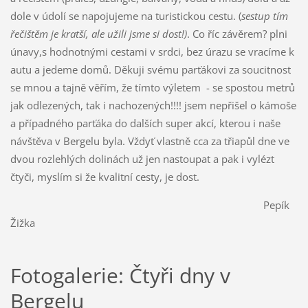
dole v údolí se napojujeme na turistickou cestu. (
sestup tím
řečištěm je kratší, ale užili jsme si dost!)
. Co říc závěrem? plni
únavy,s hodnotnými cestami v srdci, bez úrazu se vracíme k
autu a jedeme domů. Děkuji svému parťákovi za soucitnost
se mnou a tajně věřím, že tímto výletem - se spostou metrů
jak odlezených, tak i nachozených!!!! jsem nepřišel o kámoše
a případného parťáka do dalších super akcí, kterou i naše
návštěva v Bergelu byla. Vždyť vlastně cca za třiapůl dne ve
dvou rozlehlých dolinách už jen nastoupat a pak i vylézt
čtyči, myslím si že kvalitní cesty, je dost.
Pepík
Žižka
Fotogalerie: Čtyři dny v
Bergelu