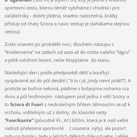
sportovní cestu, kterou téměř vybíháme ( vhodná i pro
začátečníky - dobře jištěná, snadno nalezitelná, krátký
přístup od chaty Sciora a navíc sestup je slaňákama stejnou
cestou).
Zcela unaveni po probdělé noci, dlouhém nástupu s
“kredencema” na zádech od auta až do místa našeho “lágru”
a ještě solidním lezení, večer klopýtáme do stanu.
Následující den ( podle předpovědí déšť a bouřky)
vyspávámě asi do půl desáté (
“a to i já, jindy ranní pták!!”).
A
protože se buřina nekoná, pádíme s bolavýma nohama cca
dvou a půl hodinovým nástupem pod jednu z věží Sciory a
to
Sciora di Fuori
s neskutečným břitem táhnoucím se až k
vrcholu, viditelným už z doliny, do klasické cesty
“
Fuorikante”
(původně VI-, A1) 600m, která je k naší velké
radosti přelezená sportovně ( osazena nýty), ale pozor!:
nýty po horsku, tedy v lehčích délkách dále od sebe. Lehké