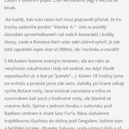
bivak.
Asi každý, kdo tuto cestu lezl musí popravdě přiznat, že ho
trochu zaskočila pověst ” klasika 6-” :
toto se později
dozvídám zprostředkovaně
i od našich kamarádů (
brášky
Honzy, Leoše a Romana) kteří cestu také zdárně vylezli. Je zde
totiž zapotřebí nejen dost sil (900m), ale i techniku a morál!!)
S Michalem lezeme známým terénem, ale ani nám se
nevyhnulo zakufrování (
tedy mě osobně, inu když člověk
neposlouchá cit, a leze po “paměti”....).
Kolem 18 hodiny jsme
na vrcholu a protože jsme zde sami, slaňáky po hraně utíkají
rychle.Bolavé nohy, lana tisíckrát zamotaná a mlha se
soumrakem kalí pocit z hodnotné cesty, ale šťastně se
vracíme dolů. Spíme v jednom bivaku v suťovisku pod
Badilem směrem k chatě Sasc Fur”a. Ráno slaňuleme
trojdélkovou šluchtou do doliny pod Cengalem, balíme stan
a řečištěm (prales, džungle, balvany, voda a hnus) dolů a až