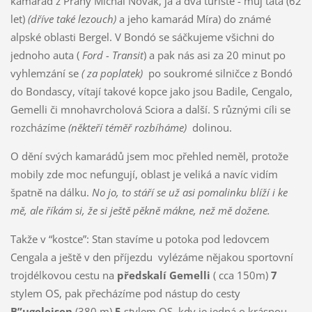
kamarád z Prahy Michal Novák, já a dva turisté - můj táta (62
let)
(dříve také lezouch)
a jeho kamarád Míra) do známé
alpské oblasti Bergel. V Bondó se sáčkujeme všichni do
jednoho auta (
Ford - Transit
) a pak nás asi za 20 minut po
vyhlemzání se
( za poplatek)
po soukromé silničce z Bondó
do Bondascy, vítají takové kopce jako jsou Badile, Cengalo,
Gemelli či mnohavrcholová Sciora a další. S různými cíli se
rozcházíme
(někteří téměř rozbíháme)
dolinou.
O dění svých kamarádů jsem moc přehled neměl, protože
mobily zde moc nefungují, oblast je veliká a navíc vidím
špatně na dálku.
No jo, to stáří se už asi pomalinku blíží i ke
mě, ale říkám si, že si ještě pěkně mákne, než mě dožene.
Takže v “kostce”: Stan stavíme u potoka pod ledovcem
Cengala a ještě v den příjezdu vylézáme nějakou sportovní
trojdélkovou cestu na
předskalí Gemelli
( cca 150m)
7
stylem OS, pak přecházíme pod nástup do cesty
B”ugeleisen
(380 m)
5
stylem OS, kdy je jedná o krásnou