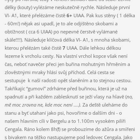
délky (kouty) vylézáme neskutečně rychle. Následuje první
VI- A1, které přelézáme čistě
6+
UIAA. Pak kus stěny ( 1 délka
- 60m!) nějak asi upadl, je to ale odjištěno skobami a
obtížnost ( cca 6 UIAA) po nepevné čerstvě vylámané
skále!!!!). Následuje klíčová délka VI- A1, s mnoha skobami,
kterou přelézám také čistě
7
UIAA. Dále lehkou délkou
lezeme k vrcholu cesty. Na vlastní vrchol kopce však není
čas, neboť navečer přeci jen buřina mohutným hřměním a
zlověstnými mraky hlásí svůj příchod. Celá cesta se
sestupuje k naší radosti opět slaněním a to stejnou cestou.
Takříkajíc “gumoví” zdrháme před buřinou, která je už na
spadnutí a při každém zablesknutí se ježí vlasy na hlavě (
no,
mě moc zrovna ne, kde moc není ....).
Za deště uleháme do
stanu a byť utahaní jako psi, hovoříme o dalším dni - o
našem hlavním cíli v Bergelu a to 1.100m vysokém pilíři
Cengala. Ráno kolem 8h(
!
) se probouzíme do ažůra a smířeni
s bivakem na těžko nastupujeme pod ledovec Cengala. Jako