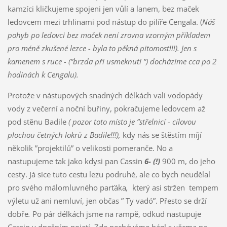
kamzíci kličkujeme spojeni jen vůlí a lanem, bez maček
ledovcem mezi trhlinami pod nástup do pilíře Cengala. (
Náš
pohyb po ledovci bez maček není zrovna vzorným příkladem
pro méně zkušené lezce - byla to pěkná pitomost!!!). Jen s
kamenem s ruce - (”brzda
při usmeknutí ”) docházíme cca po 2
hodinách k Cengalu).
Protože v nástupových snadných délkách valí vodopády
vody z večerní a noční buřiny, pokračujeme ledovcem až
pod stěnu Badile
( pozor toto místo je ”střelnicí - cílovou
plochou četných lokrů z Badile!!!),
kdy nás se štěstím míjí
několik ”projektilů” o velikosti pomeranče. No a
nastupujeme tak jako kdysi pan Cassin
6- (!)
900 m, do jeho
cesty. Já sice tuto cestu lezu podruhé, ale co bych neudělal
pro svého málomluvného parťáka
,
který asi stržen tempem
výletu už ani nemluví, jen občas ” Ty vadó”. Přesto se drží
dobře
.
Po pár délkách jsme na rampě, odkud nastupuje
Cassin v dnešním pojetí. Zde necháváme bágl s věcma na