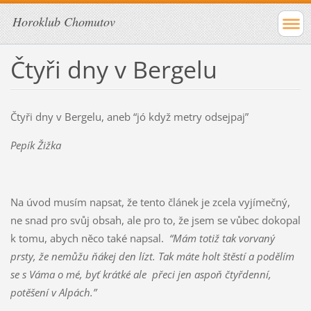
Horoklub Chomutov
Čtyři dny v Bergelu
Čtyři dny v Bergelu, aneb “jó když metry odsejpaj”
Pepík Žižka
Na úvod musím napsat, že tento článek je zcela vyjímečný,
ne snad pro svůj obsah, ale pro to, že jsem se vůbec dokopal
k tomu, abych něco také napsal.
“Mám totiž tak vorvaný
prsty, že nemůžu ňákej den lízt. Tak máte holt štěstí a podělím
se s Váma o mé, byť krátké ale přeci jen aspoň čtyřdenní,
potěšení v Alpách.”