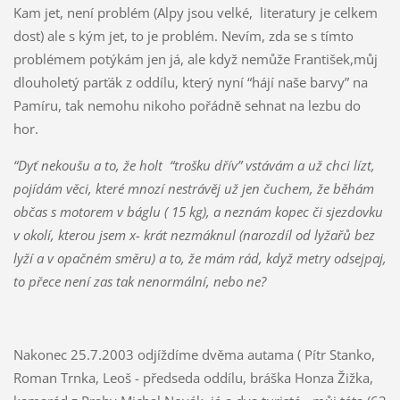
Kam jet, není problém (Alpy jsou velké, literatury je celkem
dost) ale s kým jet, to je problém. Nevím, zda se s tímto
problémem potýkám jen já, ale když nemůže František,můj
dlouholetý parťák z oddílu, který nyní “hájí naše barvy” na
Pamíru, tak nemohu nikoho pořádně sehnat na lezbu do
hor.
“Dyť nekoušu a to, že holt “trošku dřív” vstávám a už chci lízt,
pojídám věci, které mnozí nestrávěj už jen čuchem, že běhám
občas s motorem v báglu ( 15 kg), a neznám kopec či sjezdovku
v okolí, kterou jsem x- krát nezmáknul (narozdíl od lyžařů bez
lyží a v opačném směru) a to, že mám rád, když metry odsejpaj,
to přece není zas tak nenormální, nebo ne?
Nakonec 25.7.2003 odjíždíme dvěma autama ( Pítr Stanko,
Roman Trnka, Leoš - předseda oddílu, bráška Honza Žižka,