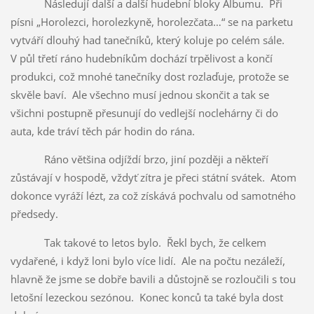
Následují další a další hudební bloky Albumu. Při
písni „Horolezci, horolezkyně, horolezčata…“ se na parketu
vytváří dlouhý had tanečníků, který koluje po celém sále.
V půl třetí ráno hudebníkům dochází trpělivost a končí
produkci, což mnohé tanečníky dost rozlaďuje, protože se
skvěle baví. Ale všechno musí jednou skončit a tak se
všichni postupně přesunují do vedlejší noclehárny či do
auta, kde tráví těch pár hodin do rána.
Ráno většina odjíždí brzo, jiní později a někteří
zůstávají v hospodě, vždyť zítra je přeci státní svátek. Atom
dokonce vyráží lézt, za což získává pochvalu od samotného
předsedy.
Tak takové to letos bylo. Řekl bych, že celkem
vydařené, i když loni bylo více lidí. Ale na počtu nezáleží,
hlavně že jsme se dobře bavili a důstojně se rozloučili s tou
letošní lezeckou sezónou. Konec konců ta také byla dost