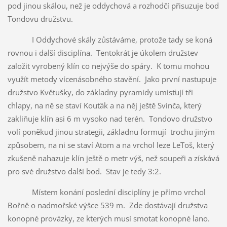
pod jinou skálou, než je oddychová a rozhodčí přisuzuje bod
Tondovu družstvu.
I Oddychové skály zůstáváme, protože tady se koná
rovnou i další disciplína. Tentokrát je úkolem družstev
založit vyrobený klín co nejvýše do spáry. K tomu mohou
využít metody vícenásobného stavění. Jako první nastupuje
družstvo Květušky, do základny pyramidy umisťují tři
chlapy, na ně se staví Kouťák a na něj ještě Svinča, který
zakliňuje klín asi 6 m vysoko nad terén. Tondovo družstvo
volí poněkud jinou strategii, základnu formují trochu jiným
způsobem, na ni se staví Atom a na vrchol leze LeToš, který
zkušeně nahazuje klín ještě o metr výš, než soupeři a získává
pro své družstvo další bod. Stav je tedy 3:2.
Místem konání poslední disciplíny je přímo vrchol
Bořně o nadmořské výšce 539 m. Zde dostávají družstva
konopné provázky, ze kterých musí smotat konopné lano.