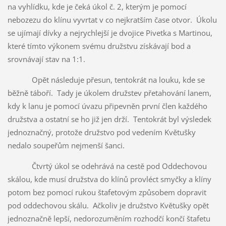
na vyhlídku, kde je čeká úkol č. 2, kterým je pomocí
nebozezu do klínu vyvrtat v co nejkratším čase otvor. Úkolu
se ujímají dívky a nejrychlejší je dvojice Pivetka s Martinou,
které tímto výkonem svému družstvu získávají bod a
srovnávají stav na 1:1.
Opět následuje přesun, tentokrát na louku, kde se
běžně táboří. Tady je úkolem družstev přetahování lanem,
kdy k lanu je pomocí úvazu připevněn první člen každého
družstva a ostatní se ho již jen drží. Tentokrát byl výsledek
jednoznačný, protože družstvo pod vedením Květušky
nedalo soupeřům nejmenší šanci.
Čtvrtý úkol se odehrává na cestě pod Oddechovou
skálou, kde musí družstva do klínů provléct smyčky a klíny
potom bez pomocí rukou štafetovým způsobem dopravit
pod oddechovou skálu. Ačkoliv je družstvo Květušky opět
jednoznačně lepší, nedorozuměním rozhodčí končí štafetu