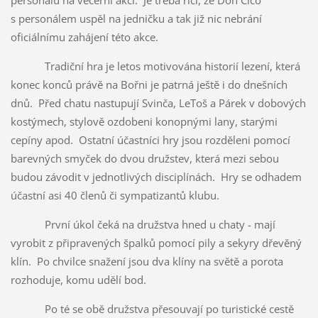
s personálem uspěl na jedničku a tak již nic nebrání
oficiálnímu zahájení této akce.
Tradiční hra je letos motivována historií lezení, která
konec konců právě na Bořni je patrná ještě i do dnešních
dnů. Před chatu nastupují Svinča, LeToš a Párek v dobových
kostýmech, stylově ozdobeni konopnými lany, starými
cepíny apod. Ostatní účastníci hry jsou rozděleni pomocí
barevných smyček do dvou družstev, která mezi sebou
budou závodit v jednotlivých disciplínách. Hry se odhadem
účastní asi 40 členů či sympatizantů klubu.
První úkol čeká na družstva hned u chaty - mají
vyrobit z připravených špalků pomocí pily a sekyry dřevěný
klín. Po chvilce snažení jsou dva klíny na světě a porota
rozhoduje, komu udělí bod.
Po té se obě družstva přesouvají po turistické cestě