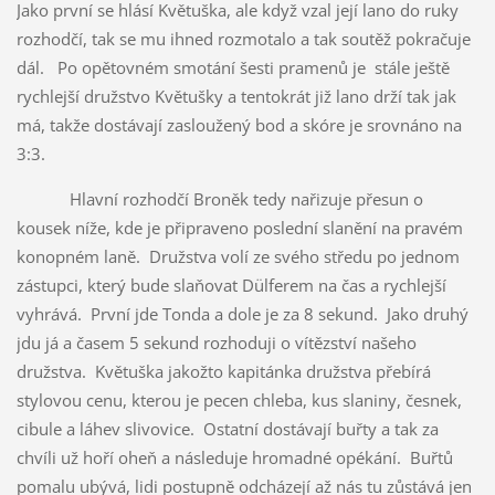
Jako první se hlásí Květuška, ale když vzal její lano do ruky
rozhodčí, tak se mu ihned rozmotalo a tak soutěž pokračuje
dál. Po opětovném smotání šesti pramenů je stále ještě
rychlejší družstvo Květušky a tentokrát již lano drží tak jak
má, takže dostávají zasloužený bod a skóre je srovnáno na
3:3.
Hlavní rozhodčí Broněk tedy nařizuje přesun o
kousek níže, kde je připraveno poslední slanění na pravém
konopném laně. Družstva volí ze svého středu po jednom
zástupci, který bude slaňovat Dülferem na čas a rychlejší
vyhrává. První jde Tonda a dole je za 8 sekund. Jako druhý
jdu já a časem 5 sekund rozhoduji o vítězství našeho
družstva. Květuška jakožto kapitánka družstva přebírá
stylovou cenu, kterou je pecen chleba, kus slaniny, česnek,
cibule a láhev slivovice. Ostatní dostávají buřty a tak za
chvíli už hoří oheň a následuje hromadné opékání. Buřtů
pomalu ubývá, lidi postupně odcházejí až nás tu zůstává jen