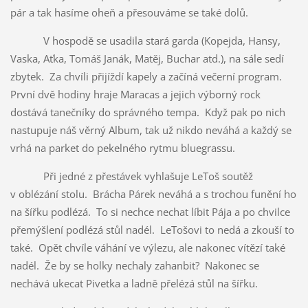
pár a tak hasíme oheň a přesouváme se také dolů.
V hospodě se usadila stará garda (Kopejda, Hansy,
Vaska, Aťka, Tomáš Janák, Matěj, Buchar atd.), na sále sedí
zbytek. Za chvíli přijíždí kapely a začíná večerní program.
První dvě hodiny hraje Maracas a jejich výborný rock
dostává tanečníky do správného tempa. Když pak po nich
nastupuje náš věrný Album, tak už nikdo neváhá a každý se
vrhá na parket do pekelného rytmu bluegrassu.
Při jedné z přestávek vyhlašuje LeToš soutěž
v oblézání stolu. Brácha Párek neváhá a s trochou funění ho
na šířku podlézá. To si nechce nechat líbit Pája a po chvilce
přemýšlení podlézá stůl nadél. LeTošovi to nedá a zkouší to
také. Opět chvíle váhání ve výlezu, ale nakonec vítězí také
nadél. Že by se holky nechaly zahanbit? Nakonec se
nechává ukecat Pivetka a ladně přelézá stůl na šířku.