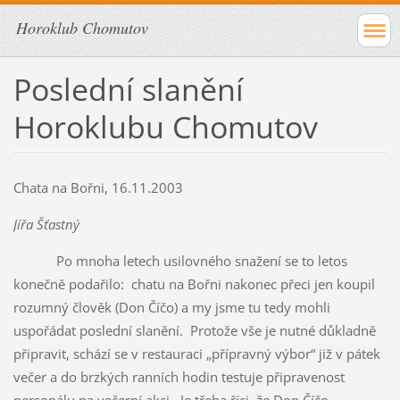
Horoklub Chomutov
Poslední slanění
Horoklubu Chomutov
Chata na Bořni, 16.11.2003
Jířa Šťastný
Po mnoha letech usilovného snažení se to letos
konečně podařilo: chatu na Bořni nakonec přeci jen koupil
rozumný člověk (Don Číčo) a my jsme tu tedy mohli
uspořádat poslední slanění. Protože vše je nutné důkladně
připravit, schází se v restauraci „přípravný výbor“ již v pátek
večer a do brzkých ranních hodin testuje připravenost
personálu na večerní akci. Je třeba říci, že Don Číčo