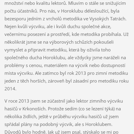
množství nebo kvalitu lektorů. Mluvím o stále se snižujícím
počtu účastníků. Pro nás, v Horoklubu délesloužící, byla
bezesporu jedním z vrcholů metodika ve Vysokých Tatrách.
Nejen kvůli výcviku, ale i kvůli duchu společné akce,
večernímu posezení a prostředí, kde metodika probíhala. Už
několikrát jsme se na výborových schůzích pokoušeli
vymyslet a připravit metodiku, která by oživila toho
společného ducha Horoklubu, ale vždycky jsme naráželi na
problémy s cenou, materiálem na výcvik nebo dostupností
místa výcviku. Ale zatímco byl rok 2013 pro zimní metodiku
jeden z těch horších, zároveň byl zásadní pro metodiku roku
2014.
V roce 2013 jsem se zúčastnil jako lektor zimního výcviku
hasičů v Krkonoších. Protože sedím (co se lezení týká) na
několika židlích, ještě v průběhu výcviku hasičů už jsem
spřádal plány na podobný výcvik, ale s Horoklubem.
Důvodů bylo hodně. Jak už jsem psal, stýskalo se mi po