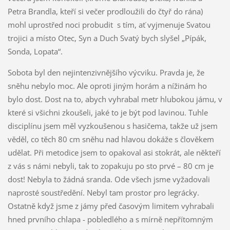
Petra Brandla, kteří si večer prodloužili do čtyř do rána)
mohl uprostřed noci probudit s tím, ať vyjmenuje Svatou
trojici a místo Otec, Syn a Duch Svatý bych slyšel „Pípák,
Sonda, Lopata“.
Sobota byl den nejintenzivnějšího výcviku. Pravda je, že
sněhu nebylo moc. Ale oproti jiným horám a nížinám ho
bylo dost. Dost na to, abych vyhrabal metr hlubokou jámu, v
které si všichni zkoušeli, jaké to je být pod lavinou. Tuhle
disciplínu jsem měl vyzkoušenou s hasičema, takže už jsem
věděl, co těch 80 cm sněhu nad hlavou dokáže s člověkem
udělat. Při metodice jsem to opakoval asi stokrát, ale někteří
z vás s námi nebyli, tak to zopakuju po sto prvé – 80 cm je
dost! Nebyla to žádná sranda. Ode všech jsme vyžadovali
naprosté soustředění. Nebyl tam prostor pro legrácky.
Ostatně když jsme z jámy před časovým limitem vyhrabali
hned prvního chlapa - pobledlého a s mírně nepřítomným