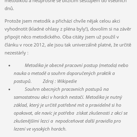
metodikou a neúprosně se blížícím sestupem do všedních
dnů.
Protože jsem metodik a přichází chvíle nějak celou akci
vyhodnotit (kladné ohlasy z pléna byly!), dovolím si na závěr
připojit něco metodického. Oba citáty jsem už použil v
článku v roce 2012, ale jsou tak univerzálně platné, že určitě
nezestárly :
Metodika je obecně pracovní postup (metoda) nebo
nauka o metodě a souhrn doporučených praktik a
postupů.
Zdroj : Wikipedie
Souhrn obecných pracovních postupů na
samostatnou akci v horách nestačí. Metodika je nutný
základ, který je určitě potřebné mít a pravidelně si ho
opakovat, ale navíc je potřeba získat zkušenosti z akcí se
zkušenějšími lezci a nepodceňovat další pravidla pro
lezení ve vysokých horách.