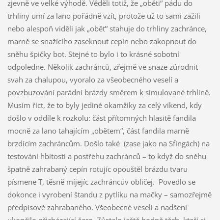
zjevně ve velké výhodě. Věděli totiž, že „oběti“ pádu do
trhliny umí za lano pořádně vzít, protože už to sami zažili
nebo alespoň viděli jak „oběť“ stahuje do trhliny zachránce,
marně se snažícího zaseknout cepín nebo zakopnout do
sněhu špičky bot. Stejné to bylo i to krásné sobotní
odpoledne. Několik zachránců, zřejmě ve snaze zúrodnit
svah za chalupou, vyoralo za všeobecného veselí a
povzbuzování parádní brázdy směrem k simulované trhlině.
Musím říct, že to byly jediné okamžiky za celý víkend, kdy
došlo v oddíle k rozkolu: část přítomných hlasitě fandila
mocně za lano tahajícím „obětem“, část fandila marně
brzdícím zachráncům. Došlo také (zase jako na Sfingách) na
testování hbitosti a postřehu zachránců – to když do sněhu
špatně zahrabaný cepín rotujíc opouštěl brázdu tvaru
písmene T, těsně míjejíc zachráncův obličej. Povedlo se
dokonce i vyrobení štandu z pytlíku na mačky – samozřejmě
předpisově zahrabaného. Všeobecné veselí a nadšení
ukončilo přicházející šero. Zůstalo ještě hodně těch, kteří si