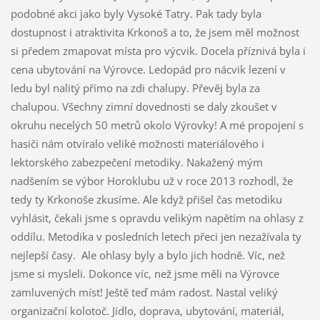
podobné akci jako byly Vysoké Tatry. Pak tady byla
dostupnost i atraktivita Krkonoš a to, že jsem měl možnost
si předem zmapovat místa pro výcvik. Docela příznivá byla i
cena ubytování na Výrovce. Ledopád pro nácvik lezení v
ledu byl nalitý přímo na zdi chalupy. Převěj byla za
chalupou. Všechny zimní dovednosti se daly zkoušet v
okruhu necelých 50 metrů okolo Výrovky! A mé propojení s
hasiči nám otvíralo veliké možnosti materiálového i
lektorského zabezpečení metodiky. Nakažený mým
nadšením se výbor Horoklubu už v roce 2013 rozhodl, že
tedy ty Krkonoše zkusíme. Ale když přišel čas metodiku
vyhlásit, čekali jsme s opravdu velikým napětím na ohlasy z
oddílu. Metodika v posledních letech přeci jen nezažívala ty
nejlepší časy. Ale ohlasy byly a bylo jich hodně. Víc, než
jsme si mysleli. Dokonce víc, než jsme měli na Výrovce
zamluvených míst! Ještě teď mám radost. Nastal veliký
organizační kolotoč. Jídlo, doprava, ubytování, materiál,