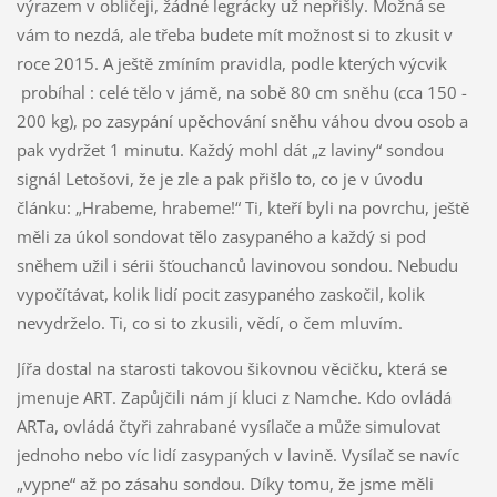
výrazem v obličeji, žádné legrácky už nepřišly. Možná se
vám to nezdá, ale třeba budete mít možnost si to zkusit v
roce 2015. A ještě zmíním pravidla, podle kterých výcvik
probíhal : celé tělo v jámě, na sobě 80 cm sněhu (cca 150 -
200 kg), po zasypání upěchování sněhu váhou dvou osob a
pak vydržet 1 minutu. Každý mohl dát „z laviny“ sondou
signál Letošovi, že je zle a pak přišlo to, co je v úvodu
článku: „Hrabeme, hrabeme!“ Ti, kteří byli na povrchu, ještě
měli za úkol sondovat tělo zasypaného a každý si pod
sněhem užil i sérii šťouchanců lavinovou sondou. Nebudu
vypočítávat, kolik lidí pocit zasypaného zaskočil, kolik
nevydrželo. Ti, co si to zkusili, vědí, o čem mluvím.
Jířa dostal na starosti takovou šikovnou věcičku, která se
jmenuje ART. Zapůjčili nám jí kluci z Namche. Kdo ovládá
ARTa, ovládá čtyři zahrabané vysílače a může simulovat
jednoho nebo víc lidí zasypaných v lavině. Vysílač se navíc
„vypne“ až po zásahu sondou. Díky tomu, že jsme měli