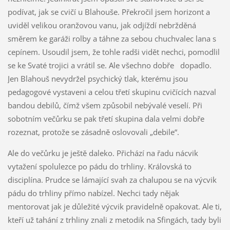
podívat, jak se cvičí u Blahouše. Překročil jsem horizont a
uviděl velikou oranžovou vanu, jak odjíždí nebržděná
směrem ke garáži rolby a táhne za sebou chuchvalec lana s
cepínem. Usoudil jsem, že tohle radši vidět nechci, pomodlil
se ke Svaté trojici a vrátil se. Ale všechno dobře dopadlo.
Jen Blahouš nevydržel psychický tlak, kterému jsou
pedagogové vystaveni a celou třetí skupinu cvičících nazval
bandou debilů, čímž všem způsobil nebývalé veselí. Při
sobotním večůrku se pak třetí skupina dala velmi dobře
rozeznat, protože se zásadně oslovovali „debile“.
Ale do večůrku je ještě daleko. Přichází na řadu nácvik
vytažení spolulezce po pádu do trhliny. Královská to
disciplína. Prudce se lámající svah za chalupou se na výcvik
pádu do trhliny přímo nabízel. Nechci tady nějak
mentorovat jak je důležité výcvik pravidelně opakovat. Ale ti,
kteří už tahání z trhliny znali z metodik na Sfingách, tady byli