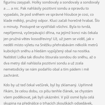
figurínu zasypali. Holky sondovaly a sondovaly a sondovaly
a …. a nic. Pak nahlásily pozitivní sondu a opravdu to
vypadalo, že pod sněhem ve správné hloubce je cosi, co
klade měkký, pružný odpor. Kluci začali horečně hrabat. Šlo
o minuty. Postupně se vystřídali všichni. Byla to tvrdá,
nepříjemná, vyčerpávající dřina, na jejímž konci nás čekala
jen pružná větev kosodřeviny! Už, už jsem se viděl, jak v
neděli místo výletu na Sněžku přehrabávám několik metrů
kubických sněhu a hledám vypůjčený obal na nosítka.
Naštěstí Lidka tak dlouho šťourala sondou do sněhu, až o
dva metry dál nahlásila pozitivní sondu a už zcela
nemetodicky se nám podařilo obal a tím pádem i mě
zachránit.
Kdo by už teď čekal večůrek, byl by zklamaný. Upřímně
říkám, že celou dobu, co píšu tenhle článek, se chystám
všem poděkovat, jak byli ukáznění. V půl osmé byla celá
skupina na přednášce o trhacích zkouškách odsedávek,