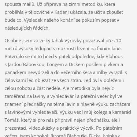
spousta mailů. Už příprava na zimní metodiku, která
proběhla v tělocvičně v Kadani ukázala, že učit a zkoušet
bude co. Výsledek našeho konání se pokusím popsat v
následujících řádcích.
Osobně jsem za velký tahák Výrovky považoval přes 10
metrů vysoký ledopád s možností lezení na fixním laně.
Potvrdilo se mi to hned v pátek odpoledne, kdy Blahouš
s Jardou Bábovkou, Longem a Dickem posíleni pivkem a
panáčkem nevydrželi a do večerního šera a mlhy vyrazili s
čelovkami led oblézat ze všech stran. Led byl v obležení i
celou sobotu a část neděle. Ale metodika byla nejvíc
zaměřená na laviny a vyhledávání a páteční večer byl ve
znamení přednášky na téma lavin a hlavně výuku zacházení
s lavinovými vyhledávači. Výuku vedl můj kolega a kamarád
Tomáš, který si pro nás připravil nejen přednášku, ale i
prezentaci, videoukázky a praktický výcvik. Po pátečním
večeru jsem kohokoli (kromě Blahouše, Dicka, Ivánka a