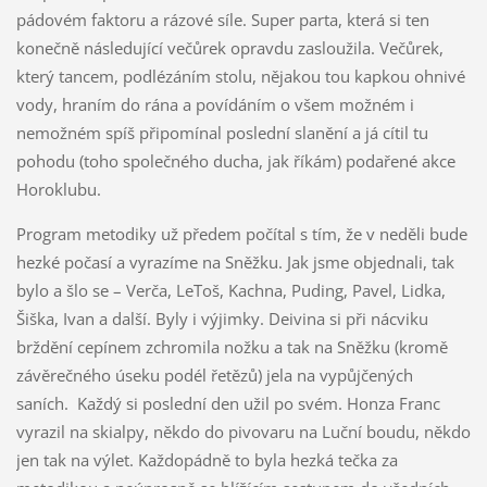
pádovém faktoru a rázové síle. Super parta, která si ten
konečně následující večůrek opravdu zasloužila. Večůrek,
který tancem, podlézáním stolu, nějakou tou kapkou ohnivé
vody, hraním do rána a povídáním o všem možném i
nemožném spíš připomínal poslední slanění a já cítil tu
pohodu (toho společného ducha, jak říkám) podařené akce
Horoklubu.
Program metodiky už předem počítal s tím, že v neděli bude
hezké počasí a vyrazíme na Sněžku. Jak jsme objednali, tak
bylo a šlo se – Verča, LeToš, Kachna, Puding, Pavel, Lidka,
Šiška, Ivan a další. Byly i výjimky. Deivina si při nácviku
brždění cepínem zchromila nožku a tak na Sněžku (kromě
závěrečného úseku podél řetězů) jela na vypůjčených
saních. Každý si poslední den užil po svém. Honza Franc
vyrazil na skialpy, někdo do pivovaru na Luční boudu, někdo
jen tak na výlet. Každopádně to byla hezká tečka za