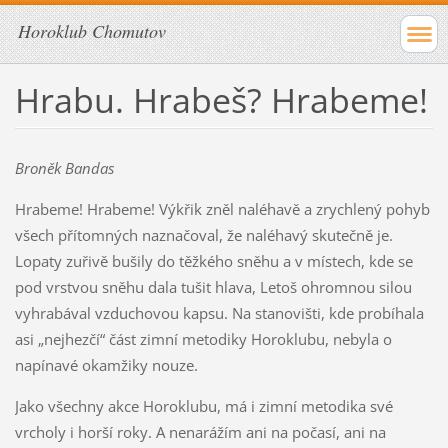
Horoklub Chomutov
Hrabu. Hrabeš? Hrabeme!
Broněk Bandas
Hrabeme! Hrabeme! Výkřik zněl naléhavě a zrychlený pohyb
všech přítomných naznačoval, že naléhavý skutečně je.
Lopaty zuřivě bušily do těžkého sněhu a v místech, kde se
pod vrstvou sněhu dala tušit hlava, Letoš ohromnou silou
vyhrabával vzduchovou kapsu. Na stanovišti, kde probíhala
asi „nejhezčí“ část zimní metodiky Horoklubu, nebyla o
napínavé okamžiky nouze.
Jako všechny akce Horoklubu, má i zimní metodika své
vrcholy i horší roky. A nenarážím ani na počasí, ani na