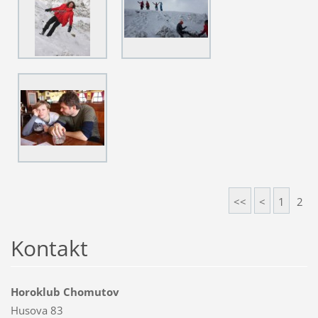
<<
<
1
2
Kontakt
Horoklub Chomutov
Husova 83