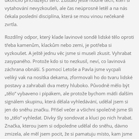
vytahování nevyzkoušeli, ale čas neúprosně letěl a na nás
čekala poslední disciplína, která se mou vinou nečekaně
zvrtla.
Rozdílný odpor, který klade lavinové sondě lidské tělo oproti
třeba kamenům, klackům nebo zemi, je potřeba si
vyzkoušet. A ještě jednu věc jsme si museli zkusit. Vyhrabat
zasypaného. Protože kdo si to nezkusil, neví, co lavinová
záchrana obnáší. S pomocí Letoše a Pavla jsme vycpali
veliký vak na nosítka dekama, zformovali ho do tvaru lidské
postavy a zahrabali dva metry hluboko. Původně mělo být
„tělo“ vybaveno i pípákem, ale protože bychom mátli dalším
signálem skupinu, která dělala vyhledávání, udělal jsem si
jen do sněhu značku. Přišel večer a všichni společně jsme šli
to „tělo“ vyhledat. Dívky šly sondovat a kluci po nich hrabat.
Značka, kterou jsem si odpoledne udělal do sněhu, dávno
zmizela, ale měl jsem pocit, že si pamatuju místo, kam jsme