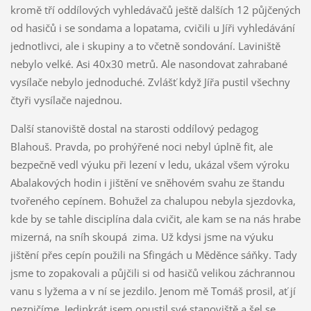
kromě tří oddílových vyhledávačů ještě dalších 12 půjčených
od hasičů i se sondama a lopatama, cvičili u Jíři vyhledávání
jednotlivci, ale i skupiny a to včetně sondování. Laviniště
nebylo velké. Asi 40x30 metrů. Ale nasondovat zahrabané
vysílače nebylo jednoduché. Zvlášť když Jířa pustil všechny
čtyři vysílače najednou.
Další stanoviště dostal na starosti oddílový pedagog
Blahouš. Pravda, po prohýřené noci nebyl úplně fit, ale
bezpečně vedl výuku při lezení v ledu, ukázal všem výroku
Abalakových hodin i jištění ve sněhovém svahu ze štandu
tvořeného cepínem. Bohužel za chalupou nebyla sjezdovka,
kde by se tahle disciplína dala cvičit, ale kam se na nás hrabe
mizerná, na sníh skoupá zima. Už kdysi jsme na výuku
jištění přes cepín použili na Sfingách u Měděnce sáňky. Tady
jsme to zopakovali a půjčili si od hasičů velikou záchrannou
vanu s lyžema a v ní se jezdilo. Jenom mě Tomáš prosil, ať jí
nezničíme. Jedinkrát jsem opustil své stanoviště a šel se