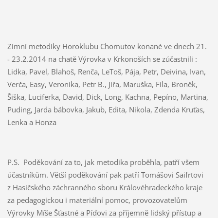
Zimní metodiky Horoklubu Chomutov konané ve dnech 21.
- 23.2.2014 na chatě Výrovka v Krkonoších se zúčastnili :
Lidka, Pavel, Blahoš, Renča, LeToš, Pája, Petr, Deivina, Ivan,
Verča, Easy, Veronika, Petr B., Jířa, Maruška, Fíla, Broněk,
Šiška, Luciferka, David, Dick, Long, Kachna, Pepíno, Martina,
Puding, Jarda bábovka, Jakub, Edita, Nikola, Zdenda Kruťas,
Lenka a Honza
P.S. Poděkování za to, jak metodika proběhla, patří všem
účastníkům. Větší poděkování pak patří Tomášovi Saifrtovi
z Hasičského záchranného sboru Královéhradeckého kraje
za pedagogickou i materiální pomoc, provozovatelům
Výrovky Míše Šťastné a Píďovi za příjemně lidský přístup a