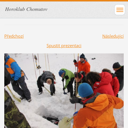
Horoklub Chomutov
Předchozí
Následující
Spustit prezentaci