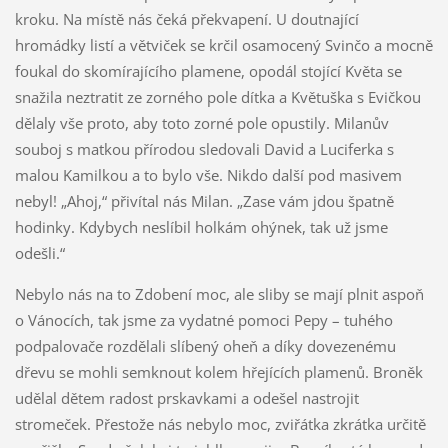
kroku. Na místě nás čeká překvapení. U doutnající
hromádky listí a větviček se krčil osamocený Svinčo a mocně
foukal do skomírajícího plamene, opodál stojící Květa se
snažila neztratit ze zorného pole dítka a Květuška s Evičkou
dělaly vše proto, aby toto zorné pole opustily. Milanův
souboj s matkou přírodou sledovali David a Luciferka s
malou Kamilkou a to bylo vše. Nikdo další pod masivem
nebyl! „Ahoj,“ přivítal nás Milan. „Zase vám jdou špatně
hodinky. Kdybych neslíbil holkám ohýnek, tak už jsme
odešli.“
Nebylo nás na to Zdobení moc, ale sliby se mají plnit aspoň
o Vánocích, tak jsme za vydatné pomoci Pepy – tuhého
podpalovače rozdělali slíbený oheň a díky dovezenému
dřevu se mohli semknout kolem hřejících plamenů. Broněk
udělal dětem radost prskavkami a odešel nastrojit
stromeček. Přestože nás nebylo moc, zviřátka zkrátka určitě