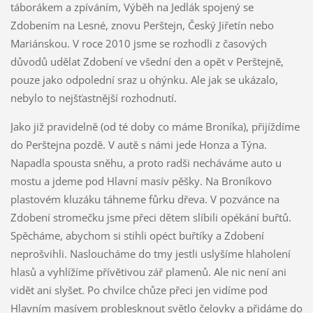
táborákem a zpíváním, Výběh na Jedlák spojený se
Zdobením na Lesné, znovu Perštejn, Český Jiřetín nebo
Mariánskou. V roce 2010 jsme se rozhodli z časových
důvodů udělat Zdobení ve všední den a opět v Perštejně,
pouze jako odpolední sraz u ohýnku. Ale jak se ukázalo,
nebylo to nejšťastnější rozhodnutí.
Jako již pravidelně (od té doby co máme Broníka), přijíždíme
do Perštejna pozdě. V autě s námi jede Honza a Týna.
Napadla spousta sněhu, a proto radši necháváme auto u
mostu a jdeme pod Hlavní masív pěšky. Na Broníkovo
plastovém kluzáku táhneme fůrku dřeva. V pozvánce na
Zdobení stromečku jsme přeci dětem slíbili opékání buřtů.
Spěcháme, abychom si stihli opéct buřtíky a Zdobení
neprošvihli. Nasloucháme do tmy jestli uslyšíme hlaholení
hlasů a vyhlížíme přívětivou zář plamenů. Ale nic není ani
vidět ani slyšet. Po chvilce chůze přeci jen vidíme pod
Hlavním masívem problesknout světlo čelovky a přidáme do