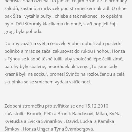
nepřišla. Snad oželela i to jablko, co jim Broník z té hromady
žaludů, kaštanů a mrkviček pod stromečkem ukradl. U ohně
pak Šíša vytáhla buřty i chleba a tak nakonec i to opékání
bylo. Děti šťouraly klacíkama do ohně, staří popíjeli čaj i
grog, byla pohoda.
Do tmy zazářila světla čelovek. V ohni dohořívalo poslední
polínko a mráz se začal zakusovat do rukou i nohou. Honza
s Týnou se k sobě těsně tulili, aby společně lépe čelili zimě,
batohy byly sbalené, nepořádek uklizený. „To jsme tady
krásně byli na socku“, pronesl Svinčo na rozloučenou a celá
skupinka se se smíchem vydala vstříc noci.
Zdobení stromečku pro zvířátka se dne 15.12.2010
zúčastnili : Broněk, Péťa a Broník Bandasovi, Milan, Květa,
Květuška a Evička Svinaříkovi, David, Lucka a Kamilka
Šimkovi, Honza Unger a Týna Švambergová.