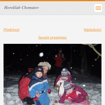
Horoklub Chomutov
Předchozí
Následující
Spustit prezentaci