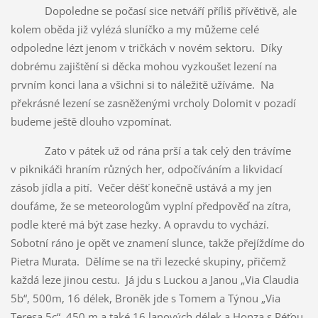
Dopoledne se počasí sice netváří příliš přívětivě, ale
kolem oběda již vylézá sluníčko a my můžeme celé
odpoledne lézt jenom v tričkách v novém sektoru. Díky
dobrému zajištění si děcka mohou vyzkoušet lezení na
prvním konci lana a všichni si to náležitě užíváme. Na
překrásné lezení se zasněženými vrcholy Dolomit v pozadí
budeme ještě dlouho vzpomínat.
Zato v pátek už od rána prší a tak celý den trávíme
v piknikáči hraním různých her, odpočíváním a likvidací
zásob jídla a pití. Večer déšť konečně ustává a my jen
doufáme, že se meteorologům vyplní předpověď na zítra,
podle které má být zase hezky. A opravdu to vychází.
Sobotní ráno je opět ve znamení slunce, takže přejíždíme do
Pietra Murata. Dělíme se na tři lezecké skupiny, přičemž
každá leze jinou cestu. Já jdu s Luckou a Janou „Via Claudia
5b“, 500m, 16 délek, Broněk jde s Tomem a Týnou „Via
Teresa 5c“, 450 m a také 16 lanových délek a Honza s Péťou