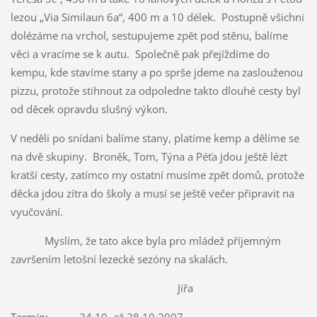
lezou „Via Similaun 6a“, 400 m a 10 délek. Postupně všichni
dolézáme na vrchol, sestupujeme zpět pod stěnu, balíme
věci a vracíme se k autu. Společně pak přejíždíme do
kempu, kde stavíme stany a po sprše jdeme na zaslouženou
pizzu, protože stihnout za odpoledne takto dlouhé cesty byl
od děcek opravdu slušný výkon.
V neděli po snídani balíme stany, platíme kemp a dělíme se
na dvě skupiny. Broněk, Tom, Týna a Péťa jdou ještě lézt
kratší cesty, zatímco my ostatní musíme zpět domů, protože
děcka jdou zítra do školy a musí se ještě večer připravit na
vyučování.
Myslím, že tato akce byla pro mládež příjemným
završením letošní lezecké sezóny na skalách.
Jířa
Termín: 24.10. až 28.10.2007