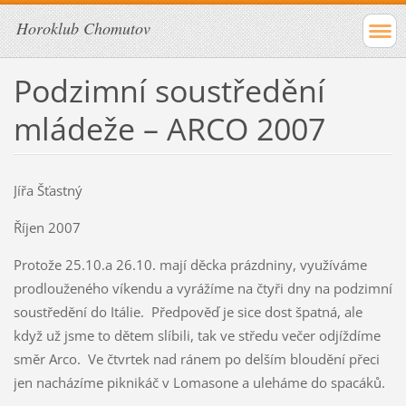
Horoklub Chomutov
Podzimní soustředění
mládeže – ARCO 2007
Jířa Šťastný
Říjen 2007
Protože 25.10.a 26.10. mají děcka prázdniny, využíváme
prodlouženého víkendu a vyrážíme na čtyři dny na podzimní
soustředění do Itálie. Předpověď je sice dost špatná, ale
když už jsme to dětem slíbili, tak ve středu večer odjíždíme
směr Arco. Ve čtvrtek nad ránem po delším bloudění přeci
jen nacházíme piknikáč v Lomasone a uleháme do spacáků.