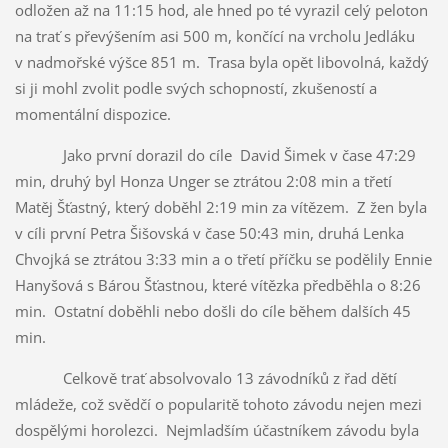
odložen až na 11:15 hod, ale hned po té vyrazil celý peloton
na trať s převýšením asi 500 m, končící na vrcholu Jedláku
v nadmořské výšce 851 m. Trasa byla opět libovolná, každý
si ji mohl zvolit podle svých schopností, zkušeností a
momentální dispozice.
Jako první dorazil do cíle David Šimek v čase 47:29
min, druhý byl Honza Unger se ztrátou 2:08 min a třetí
Matěj Šťastný, který doběhl 2:19 min za vítězem. Z žen byla
v cíli první Petra Šišovská v čase 50:43 min, druhá Lenka
Chvojká se ztrátou 3:33 min a o třetí příčku se podělily Ennie
Hanyšová s Bárou Šťastnou, které vítězka předběhla o 8:26
min. Ostatní doběhli nebo došli do cíle během dalších 45
min.
Celkově trať absolvovalo 13 závodníků z řad dětí
mládeže, což svědčí o popularitě tohoto závodu nejen mezi
dospělými horolezci. Nejmladším účastníkem závodu byla