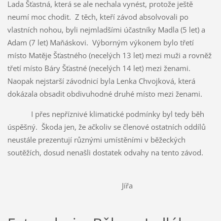
Lada Šťastná, která se ale nechala vynést, protože ještě
neumí moc chodit. Z těch, kteří závod absolvovali po
vlastních nohou, byli nejmladšími účastníky Madla (5 let) a
Adam (7 let) Maňáskovi. Výborným výkonem bylo třetí
místo Matěje Šťastného (necelých 13 let) mezi muži a rovněž
třetí místo Báry Šťastné (necelých 14 let) mezi ženami.
Naopak nejstarší závodnicí byla Lenka Chvojková, která
dokázala obsadit obdivuhodné druhé místo mezi ženami.
I přes nepříznivé klimatické podmínky byl tedy běh
úspěšný. Škoda jen, že ačkoliv se členové ostatních oddílů
neustále prezentují různými umístěními v běžeckých
soutěžích, dosud nenašli dostatek odvahy na tento závod.
Jířa