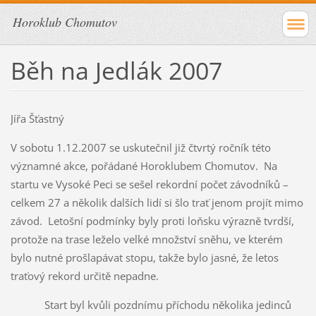
Horoklub Chomutov
Běh na Jedlák 2007
Jířa Šťastný
V sobotu 1.12.2007 se uskutečnil již čtvrtý ročník této
významné akce, pořádané Horoklubem Chomutov. Na
startu ve Vysoké Peci se sešel rekordní počet závodníků –
celkem 27 a několik dalších lidí si šlo trať jenom projít mimo
závod. Letošní podmínky byly proti loňsku výrazně tvrdší,
protože na trase leželo velké množství sněhu, ve kterém
bylo nutné prošlapávat stopu, takže bylo jasné, že letos
traťový rekord určitě nepadne.
Start byl kvůli pozdnímu příchodu několika jedinců