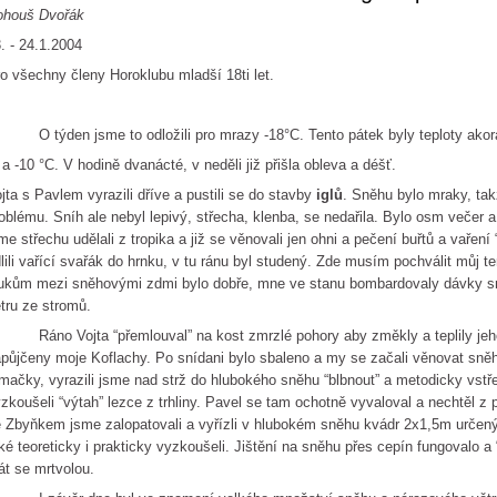
ohouš Dvořák
. - 24.1.2004
o všechny členy Horoklubu mladší 18ti let.
týden jsme to odložili pro mrazy -18°C. Tento pátek byly teploty akorát 
 a -10 °C. V hodině dvanácté, v neděli již přišla obleva a déšť.
jta s Pavlem vyrazili dříve a pustili se do stavby
iglů
. Sněhu bylo mraky, ta
oblému. Sníh ale nebyl lepivý, střecha, klenba, se nedařila. Bylo osm večer a 
me střechu udělali z tropika a již se věnovali jen ohni a pečení buřtů a vařen
lili vařící svařák do hrnku, v tu ránu byl studený. Zde musím pochválit můj 
ukům mezi sněhovými zdmi bylo dobře, mne ve stanu bombardovaly dávky s
tru ze stromů.
no Vojta “přemlouval” na kost zmrzlé pohory aby změkly a teplily jeho 
půjčeny moje Koflachy. Po snídani bylo sbaleno a my se začali věnovat sněhu
mačky, vyrazili jsme nad strž do hlubokého sněhu “blbnout” a metodicky vst
zkoušeli “výtah” lezce z trhliny. Pavel se tam ochotně vyvaloval a nechtěl z p
 Zbyňkem jsme zalopatovali a vyřízli v hlubokém sněhu kvádr 2x1,5m určený 
ké teoreticky i prakticky vyzkoušeli. Jištění na sněhu přes cepín fungovalo a
át se mrtvolou.