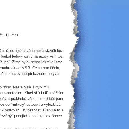
- t.j. mezi
kže až do výše svého nosu stavěli bez
foukal ledový ostrý nárazový vítr, tož
í “čůča”. Zima byla, neboť jakmile jsme
termohrnek od MSR. Celou noc fičelo,
něhu shazované při každém poryvu
nohy. Nestalo se. I byly mu
 a metodice. Kluci si “obuli” sněžnice
řebávat praktické vědomosti. Opět jsme
ozice “mrtvoly” ustoupit a vylézt. Já
k testování lavinéznosti svahu a to si
 “cvičný” padající lezec byl bez šance