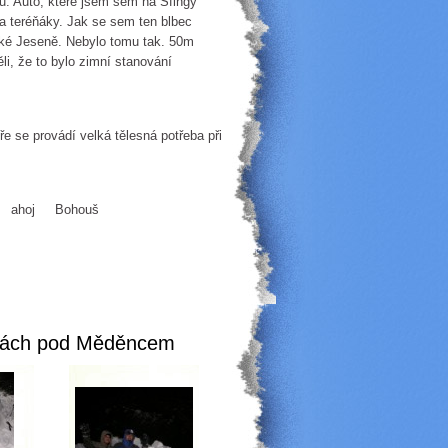
Auto, které jsem sem na Sfingy
y a teréňáky. Jak se sem ten blbec
recké Jeseně. Nebylo tomu tak. 50m
, že to bylo zimní stanování
e se provádí velká tělesná potřeba při
ahoj Bohouš
ingách pod Měděncem