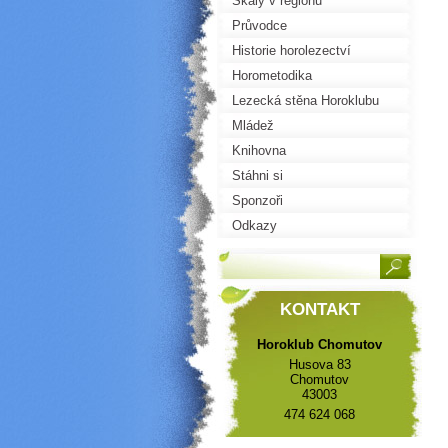
Skály v regionu
Průvodce
Historie horolezectví
Horometodika
Lezecká stěna Horoklubu
Mládež
Knihovna
Stáhni si
Sponzoři
Odkazy
KONTAKT
Horoklub Chomutov
Husova 83
Chomutov
43003
474 624 068