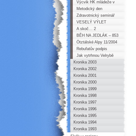
mládeží do italských
Výcvik HK mládeže v
Dolomit
Perštejně a na Bořeni!!
Metodický den
Zdravotnický seminář
instruktorů
VESELÝ VÝLET
A skoč… 2
BĚH NA JEDLÁK – 853
m n.m.
Ötztálské Alpy 11/2004
Rebufatův podpis
Jak vytrhnou Velrybě
Kronika 2003
stoličku !!
Kronika 2002
Kronika 2001
Kronika 2000
Kronika 1999
Kronika 1998
Kronika 1997
Kronika 1996
Kronika 1995
Kronika 1994
Kronika 1993