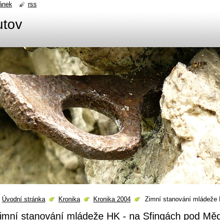
ánek
rss
utov
Úvodní stránka
Kronika
Kronika 2004
Zimní stanování mládeže
imní stanování mládeže HK - na Sfingách pod M