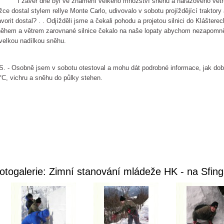
 závěr dne byl ve znamení velkého množství sněhu a nárazového větru. 
žce dostal stylem rellye Monte Carlo, udivovalo v sobotu projíždějící traktor
vorit dostal? . . Odjížděli jsme a čekali pohodu a projetou silnici do Klášte
ěhem a větrem zarovnané silnice čekalo na naše lopaty abychom nezapomněli
velkou nadílkou sněhu.
S. - Osobně jsem v sobotu otestoval a mohu dát podrobné informace, jak dobř
°C, vichru a sněhu do půlky stehen.
otogalerie: Zimní stanování mládeže HK - na Sf