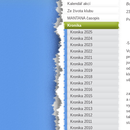
Kalendář akcí
B
Ze života klubu
23
MANTANA časopis
Pr
Kronika
Kronika 2025
O 
Kronika 2024
-5
Kronika 2023
Vo
Kronika 2022
pr
Kronika 2021
js
Kronika 2020
od
Kronika 2019
kl
Kronika 2018
vě
Kronika 2017
Rá
Kronika 2016
za
Kronika 2015
a 
Kronika 2014
vy
Kronika 2013
se
Kronika 2012
ta
Kronika 2011
st
Kronika 2010