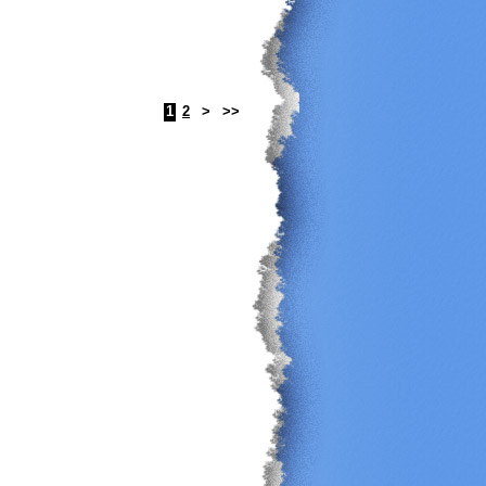
1
2
>
>>