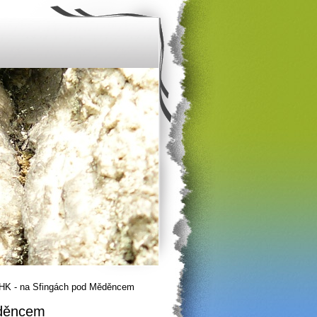
 HK - na Sfingách pod Měděncem
ěděncem