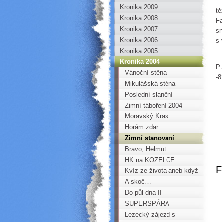
I
Kronika 2009
tě
Kronika 2008
Fa
Kronika 2007
sn
Kronika 2006
s 
Kronika 2005
Kronika 2004
P.
Vánoční stěna
-8
HOROKROUŽKU
Mikulášská stěna
HOROKROUŽKU
Poslední slanění
Horoklubu Chomutov
Zimní táboření 2004
Moravský Kras
Horám zdar
Zimní stanování
mládeže HK - na
Bravo, Helmut!
Sfingách pod
HK na KOZELCE
F
Měděncem
Kvíz ze života aneb když
BB kleje!
A skoč…
Do půl dna II
SUPERSPÁRA
Lezecký zájezd s