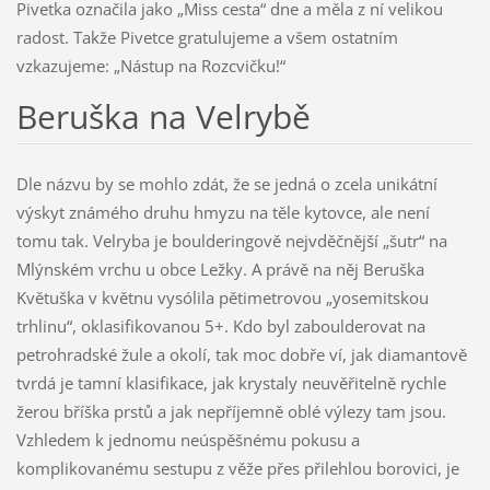
Pivetka označila jako „Miss cesta“ dne a měla z ní velikou
radost. Takže Pivetce gratulujeme a všem ostatním
vzkazujeme: „Nástup na Rozcvičku!“
Beruška na Velrybě
Dle názvu by se mohlo zdát, že se jedná o zcela unikátní
výskyt známého druhu hmyzu na těle kytovce, ale není
tomu tak. Velryba je boulderingově nejvděčnější „šutr“ na
Mlýnském vrchu u obce Ležky. A právě na něj Beruška
Květuška v květnu vysólila pětimetrovou „yosemitskou
trhlinu“, oklasifikovanou 5+. Kdo byl zaboulderovat na
petrohradské žule a okolí, tak moc dobře ví, jak diamantově
tvrdá je tamní klasifikace, jak krystaly neuvěřitelně rychle
žerou bříška prstů a jak nepříjemně oblé výlezy tam jsou.
Vzhledem k jednomu neúspěšnému pokusu a
komplikovanému sestupu z věže přes přilehlou borovici, je