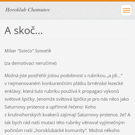
Horoklub Chomutov
A skoč…
Milan "Svinčo" Svinařík
(za demotivaci neručíme)
Možná jste postřehli jistou podobnost s rubrikou „a jdi…“
v nejmenovaném konkurenčním plátku brněnské lezecké
enklávy, která tuto rubriku používá k propagaci výkonů
světové špičky. Jenomže světová špička je pro nás něco jako
Saturnovy prstence a upřímně řečeno: Koho
z krušnohorských kvakerů zajímají Saturnovy prstence, že? A
tak bych rád naši mutaci této rubriky věnoval vyjímečným
počinům naší „horoklubácké komunity“. Možná někoho