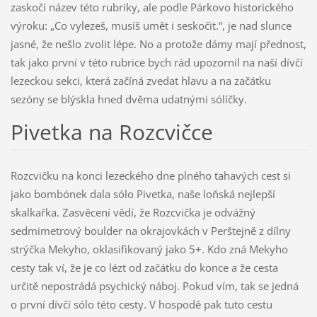
zaskočí název této rubriky, ale podle Párkovo historického
výroku: „Co vylezeš, musíš umět i seskočit.“, je nad slunce
jasné, že nešlo zvolit lépe. No a protože dámy mají přednost,
tak jako první v této rubrice bych rád upozornil na naší dívčí
lezeckou sekci, která začíná zvedat hlavu a na začátku
sezóny se blýskla hned dvěma udatnými sólíčky.
Pivetka na Rozcvičce
Rozcvičku na konci lezeckého dne plného tahavých cest si
jako bombónek dala sólo Pivetka, naše loňská nejlepší
skalkařka. Zasvěcení vědí, že Rozcvička je odvážný
sedmimetrový boulder na okrajovkách v Perštejně z dílny
strýčka Mekyho, oklasifikovaný jako 5+. Kdo zná Mekyho
cesty tak ví, že je co lézt od začátku do konce a že cesta
určitě nepostrádá psychický náboj. Pokud vím, tak se jedná
o první dívčí sólo této cesty. V hospodě pak tuto cestu