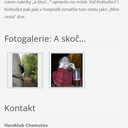
název rubriky „a skoč…“ opravdu na místě. Viď Květuško? I
Květuška pak pak v hospodě označila tuto cestu jako „Miss
cesta“ dne.
Fotogalerie: A skoč…
Kontakt
Horoklub Chomutov