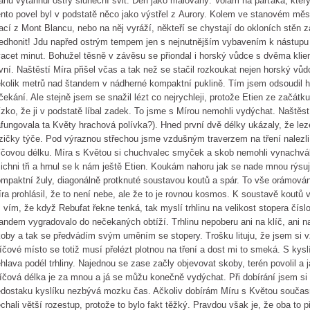
anu vytáhnul ostrý sluneční svit. Den jako malovaný. Volám na parťáka, který 
nto povel byl v podstatě něco jako výstřel z Aurory. Kolem ve stanovém měst
ací z Mont Blancu, nebo na něj vyráží, někteří se chystají do okloních stěn
edhonit! Jdu napřed ostrým tempem jen s nejnutnějším vybavením k nástupu 
acet minut. Bohužel těsně v závěsu se přiondal i horský vůdce s dvěma klien
vní. Naštěstí Míra přišel včas a tak než se stačil rozkoukat nejen horský vůd
kolik metrů nad štandem v nádherné kompaktní puklině. Tím jsem odsoudil 
čekání. Ale stejně jsem se snažil lézt co nejrychleji, protože Etien ze začát
ízko, že ji v podstatě líbal zadek. To jsme s Mírou nemohli vydýchat. Naštěstí
fungovala ta Květy hrachová polívka?). Hned první dvě délky ukázaly, že lez
zičky týče. Pod výraznou střechou jsme vzdušným traverzem na tření nalez
íčovou délku. Míra s Květou si chuchvalec smyček a skob nemohli vynachvál
ichni tři a hrnul se k nám ještě Etien. Koukám nahoru jak se nade mnou rýsu
mpaktní žuly, diagonálně protknuté soustavou koutů a spár. To vše orámo
ra prohlásil, že to není nebe, ale že to je rovnou kosmos. K soustavě koutů v
 vím, že když Rebufat řekne tenká, tak myslí trhlinu na velikost stopera čísl
andem vygradovalo do nečekaných obtíží. Trhlinu nepoberu ani na klíč, ani n
oby a tak se předvádím svým uměním se stopery. Trošku lituju, že jsem si vz
íčové místo se totiž musí přelézt plotnou na tření a dost mi to smeká. S ky
hlava podél trhliny. Najednou se zase začly objevovat skoby, terén povolil a 
íčová délka je za mnou a já se můžu konečně vydýchat. Při dobírání jsem si
dostaku kyslíku nezbývá mozku čas. Ačkoliv dobírám Míru s Květou současn
chali větší rozestup, protože to bylo fakt těžký. Pravdou však je, že oba to př