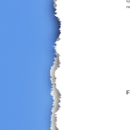
sy
ne
F