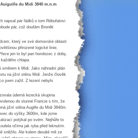
 Auiguille du Midi 3840 m.n.m
ch napsal pár řádků o tom Rébufatovi.
nebude pár, což doufám Broněk
em, který ve své domovské oblasti
ětšinou přirozené logické linie,
řece jen to byl pan horolezec z doby,
 každého chlapa.
směrem k Midi. Jako náhradní plán
stu na jižní stěnu Midi. Jenže člověk
co jsem zažil. Z lezení nebylo
zovala úderná lezecká skupina
volenou do slunné Francie s tím, že
á jižní stěna Augille du Midi 3840m.
edovec do výšky 3600m, kde jsme
atizací potýkal po svém. Nejhůře to
koulela očima jak ryba před leknutím.
ě sněžilo. Ale kolem desáté mě ze