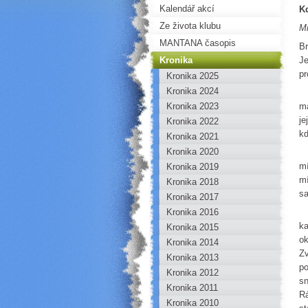
Kalendář akcí
Kd
Ze života klubu
Mi
MANTANA časopis
Br
Kronika
Je
pr
Kronika 2025
Kronika 2024
T
Kronika 2023
ma
je
Kronika 2022
kd
Kronika 2021
Kronika 2020
N
mí
Kronika 2019
mí
Kronika 2018
sa
Kronika 2017
Kronika 2016
Ka
ka
Kronika 2015
ok
Kronika 2014
Zv
Kronika 2013
po
Kronika 2012
sn
Kronika 2011
Rá
Kronika 2010