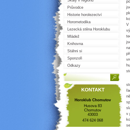
Skály v regionu
po
js
Průvodce
pl
Historie horolezectví
ko
Horometodika
V 
Lezecká stěna Horoklubu
vý
te
Mládež
js
Knihovna
na
Stáhni si
př
Sponzoři
vr
hu
Odkazy
st
P
st
KONTAKT
řa
ně
Horoklub Chomutov
sp
Husova 83
sl
Chomutov
v 
43003
ko
474 624 068
se