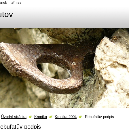
ánek
rss
utov
Úvodní stránka
Kronika
Kronika 2004
Rebufatův podpis
ebufatův podpis