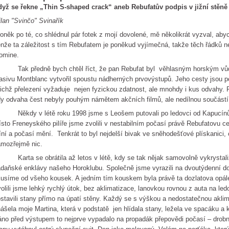
yž se řekne „Thin S-shaped crack“ aneb Rebufatův podpis v jižní stěně
lan "Svinčo" Svinařík
oněk po té, co shlédnul pár fotek z mojí dovolené, mě několikrát vyzval, aby
nže ta záležitost s tím Rebufatem je poněkud vyjímečná, takže těch řádků 
omine.
ak předně bych chtěl říct, že pan Rebufat byl věhlasným horským vůdc
sivu Montblanc vytvořil spoustu nádherných prvovýstupů. Jeho cesty jsou pov
jichž přelezení vyžaduje nejen fyzickou zdatnost, ale mnohdy i kus odvahy. P
y odvaha čest nebyly pouhým námětem akčních filmů, ale nedílnou součástí
ěkdy v létě roku 1998 jsme s Leošem putovali po ledovci od Kapucínů 
sto Freneyského pilíře jsme zvolili v nestabilním počasí právě Rebufatovu ce
ní a počasí mění. Tenkrát to byl nejdelší bivak ve sněhodešťové plískanici, 
mozřejmě nic.
rta se obrátila až letos v létě, kdy se tak nějak samovolně vykrystali
daňské enklávy našeho Horoklubu. Společně jsme vyrazili na dvoutýdenní do
usíme od všeho kousek. A jedním tím kouskem byla právě ta dozlatova opálen
olili jsme lehký rychlý útok, bez aklimatizace, lanovkou rovnou z auta na l
stavili stany přímo na úpatí stěny. Každý se s výškou a nedostatečnou aklim
ášela moje Martina, která v podstatě jen hlídala stany, ležela ve spacáku a 
no před výstupem to nejprve vypadalo na propadák přepovědi počasí – drobn