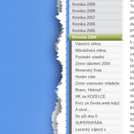
st
Kronika 2009
Te
Kronika 2008
vr
Kronika 2007
př
Kronika 2006
dv
pr
Kronika 2005
ně
Kronika 2004
k 
Vánoční stěna
bl
HOROKROUŽKU
Mikulášská stěna
za
HOROKROUŽKU
Poslední slanění
fy
Horoklubu Chomutov
Zimní táboření 2004
kl
Moravský Kras
vš
Horám zdar
ko
Zimní stanování mládeže
Mí
HK - na Sfingách pod
Bravo, Helmut!
už
št
Měděncem
HK na KOZELCE
sk
Kvíz ze života aneb když
Kl
BB kleje!
A skoč…
ne
Do půl dna II
Kl
SUPERSPÁRA
ne
Lezecký zájezd s
ne