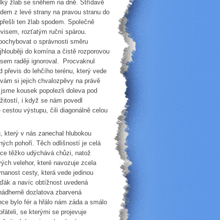
elký žlab se sněhem na dně. Střídavě
adem z levé strany na pravou stranu do
 přešli ten žlab spodem. Společně
visem, rozťatým ruční spárou.
pochybovat o správnosti směru
ejhlouběji do komína a čistě rozporovou
jsem raději ignoroval. Procvaknul
d převis do lehčího terénu, který vede
vám si jejich chvalozpěvy na právě
ě jsme kousek popolezli doleva pod
žitostí, i když se nám povedl
 cestou výstupu, čili diagonálně celou
který v nás zanechal hlubokou
ných pohoří. Těch odlišností je celá
ace těžko udýchává chůzi, natož
ových velehor, které navozuje zcela
vnanost cesty, která vede jedinou
oďák a navíc obtížnost uvedená
 nádherně dozlatova zbarvená
nce bylo fér a hřálo nám záda a smálo
řáteli, se kterými se projevuje