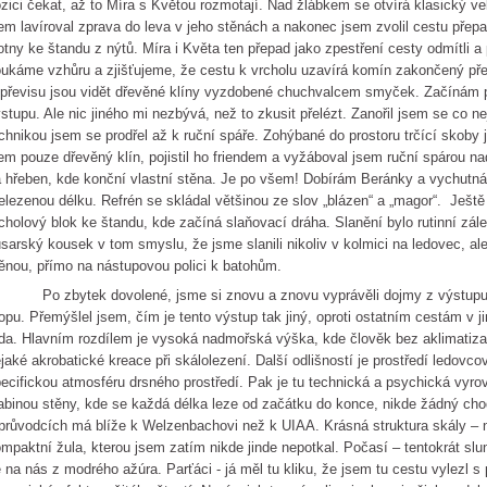
zici čekat, až to Míra s Květou rozmotají. Nad žlábkem se otvírá klasický v
em lavíroval zprava do leva v jeho stěnách a nakonec jsem zvolil cestu přep
otny ke štandu z nýtů. Míra i Květa ten přepad jako zpestření cesty odmítli a
ukáme vzhůru a zjišťujeme, že cestu k vrcholu uzavírá komín zakončený pře
převisu jsou vidět dřevěné klíny vyzdobené chuchvalcem smyček. Začínám 
stupu. Ale nic jiného mi nezbývá, než to zkusit přelézt. Zanořil jsem se co n
chnikou jsem se prodřel až k ruční spáře. Zohýbané do prostoru trčící skoby 
em pouze dřevěný klín, pojistil ho friendem a vyžáboval jsem ruční spárou na
 hřeben, kde konční vlastní stěna. Je po všem! Dobírám Beránky a vychutná
elezenou délku. Refrén se skládal většinou ze slov „blázen“ a „magor“. Ješt
cholový blok ke štandu, kde začíná slaňovací dráha. Slanění bylo rutinní zále
sarský kousek v tom smyslu, že jsme slanili nikoliv v kolmici na ledovec, ale
ěnou, přímo na nástupovou polici k batohům.
o zbytek dovolené, jsme si znovu a znovu vyprávěli dojmy z výstupu, 
opu. Přemýšlel jsem, čím je tento výstup tak jiný, oproti ostatním cestám v ji
da. Hlavním rozdílem je vysoká nadmořská výška, kde člověk bez aklimatiz
jaké akrobatické kreace při skálolezení. Další odlišností je prostředí ledovc
ecifickou atmosféru drsného prostředí. Pak je tu technická a psychická vyro
abinou stěny, kde se každá délka leze od začátku do konce, nikde žádný ch
průvodcích má blíže k Welzenbachovi než k UIAA. Krásná struktura skály –
mpaktní žula, kterou jsem zatím nikde jinde nepotkal. Počasí – tentokrát slu
 na nás z modrého ažúra. Parťáci - já měl tu kliku, že jsem tu cestu vylezl s p