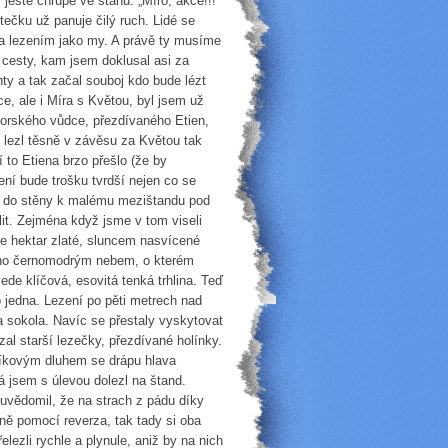
ještě chrupe ve stanu: „Míro, akce!!!“
ečku už panuje čilý ruch. Lidé se
 za lezením jako my. A právě ty musíme
cesty, kam jsem doklusal asi za
ty a tak začal souboj kdo bude lézt
ce, ale i Míra s Květou, byl jsem už
horského vůdce, přezdívaného Etien,
ku lezl těsně v závěsu za Květou tak
 to Etiena brzo přešlo (že by
ení bude trošku tvrdší nejen co se
li do stěny k malému mezištandu pod
it. Zejména když jsme v tom viseli
je hektar zlaté, sluncem nasvícené
váno černomodrým nebem, o kterém
ede klíčová, esovitá tenká trhlina. Teď
o jedna. Lezení po pěti metrech nad
a sokola. Navíc se přestaly vyskytovat
al starší lezečky, přezdívané holínky.
slíkovým dluhem se drápu hlava
já jsem s úlevou dolezl na štand.
 uvědomil, že na strach z pádu díky
ě pomocí reverza, tak tady si oba
elezli rychle a plynule, aniž by na nich