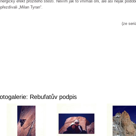
nergický efekt prožitého štestí. Nevím jak to vnímali oni, ale asi nějak podo
přezdívali „Milan Tyran“.
(ze seri
otogalerie: Rebufatův podpis