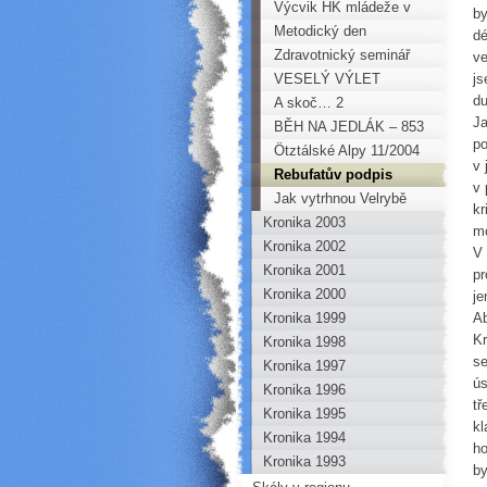
mládeží do italských
Výcvik HK mládeže v
by
Dolomit
Perštejně a na Bořeni!!
Metodický den
dé
Zdravotnický seminář
ve
instruktorů
VESELÝ VÝLET
js
du
A skoč… 2
Ja
BĚH NA JEDLÁK – 853
po
m n.m.
Ötztálské Alpy 11/2004
v 
Rebufatův podpis
v 
Jak vytrhnou Velrybě
kr
Kronika 2003
stoličku !!
mo
Kronika 2002
V 
Kronika 2001
pr
Kronika 2000
je
Kronika 1999
Ab
Kr
Kronika 1998
se
Kronika 1997
ús
Kronika 1996
tř
Kronika 1995
kl
Kronika 1994
ho
Kronika 1993
by