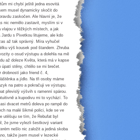
tům mi chybí ještě jedna esovitá
jsem musel dynamicky skočit do
pravdu zaskočen. Ale hlavní je, že
s nic nemělo zastavit, myslím si v
a vlajou v těžkých místech, a jak
a Jardu s Pivetkou litujeme, ale kdo
as až tak správný. Míra vyhučel
délku výš kousek pod štandem. Zhruba
vozity o osud výstupu a dolehla na mě
ndu až doleze Květa, která má v kapse
úpatí stěny, chtělo se mi brečet.
drobností jako friend č. 4,
pláštěnka a jídlo. Na tři osoby máme
azyk na patro a pokračuji ve výstupu.
at převislý výšvih s ramenní spárou.
ntuitivně a kupodivu mi to vychází. To
t asi dvacet metrů doleva po rampě do
ech na malé šikmé polici, kde se ve
e utěšuju se tím, že Rebufat byl
l, že jsme vylezli šestkový variant
terém nešlo nic založit a jediná skoba
lano, takže jsem musel v lezecké