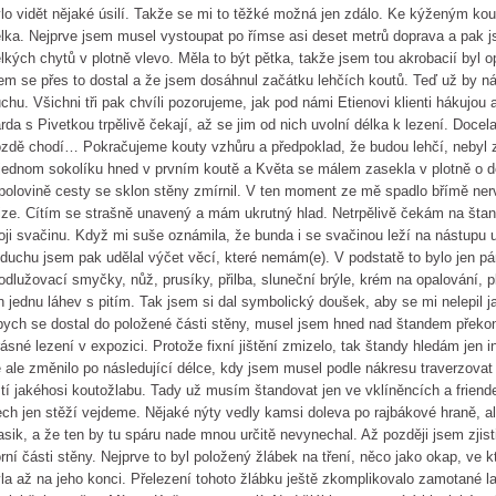
lo vidět nějaké úsilí. Takže se mi to těžké možná jen zdálo. Ke kýženým kou
lka. Nejprve jsem musel vystoupat po římse asi deset metrů doprava a pak 
lkých chytů v plotně vlevo. Měla to být pětka, takže jsem tou akrobacií byl o
em se přes to dostal a že jsem dosáhnul začátku lehčích koutů. Teď už by ná
chu. Všichni tři pak chvíli pozorujeme, jak pod námi Etienovi klienti hákujou 
rda s Pivetkou trpělivě čekají, až se jim od nich uvolní délka k lezení. Docel
zdě chodí… Pokračujeme kouty vzhůru a předpoklad, že budou lehčí, nebyl z
jednom sokolíku hned v prvním koutě a Květa se málem zasekla v plotně o 
polovině cesty se sklon stěny zmírnil. V ten moment ze mě spadlo břímě ner
ize. Cítím se strašně unavený a mám ukrutný hlad. Netrpělivě čekám na šta
ji svačinu. Když mi suše oznámila, že bunda i se svačinou leží na nástupu u 
duchu jsem pak udělal výčet věcí, které nemám(e). V podstatě to bylo jen pár 
odlužovací smyčky, nůž, prusíky, přilba, sluneční brýle, krém na opalování, 
n jednu láhev s pitím. Tak jsem si dal symbolický doušek, aby se mi nelepil j
ych se dostal do položené části stěny, musel jsem hned nad štandem překon
ásné lezení v expozici. Protože fixní jištění zmizelo, tak štandy hledám jen i
 ale změnilo po následující délce, kdy jsem musel podle nákresu traverzova
tí jakéhosi koutožlabu. Tady už musím štandovat jen ve vklíněncích a friend
ech jen stěží vejdeme. Nějaké nýty vedly kamsi doleva po rajbákové hraně, al
asik, a že ten by tu spáru nade mnou určitě nevynechal. Až později jsem zjisti
rní části stěny. Nejprve to byl položený žlábek na tření, něco jako okap, ve k
la až na jeho konci. Přelezení tohoto žlábku ještě zkomplikovalo zamotané 