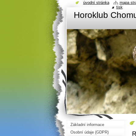
úvodní stránka
mapa str
tisk
Horoklub Chom
Základní informace
Osobní údaje (GDPR)
R