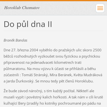
Horoklub Chomutov
Do půl dna II
Broněk Bandas
Dne 27. března 2004 vyběhlo do pražských ulic skoro 2500
běžců rozhodnutých vyzkoušet svou fyzickou a psychickou
připravenost na jedenadvaceti kilometrech trati
půlmaratonu. Na mou výzvu k účasti se přihlásili a běhu
zúčastnili : Tomáš Stránský, Míra Beránek, Květa Mudráková
a Jarda Ďurkovský. Se mnou tedy pět členů Horoklubu.
Že bude závod náročný, s tím každý počítal. Někteří ale
museli vypít i pověstný kalich hořkosti. A tak nám v cíli krutě
kulhající Bery (zradily ho kotníky pochroumané po pádu na