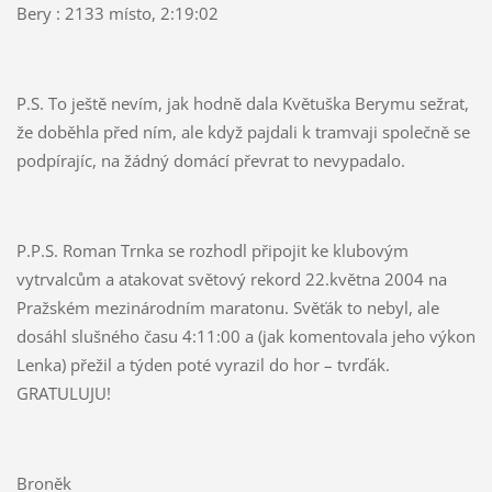
Bery : 2133 místo, 2:19:02
P.S. To ještě nevím, jak hodně dala Květuška Berymu sežrat,
že doběhla před ním, ale když pajdali k tramvaji společně se
podpírajíc, na žádný domácí převrat to nevypadalo.
P.P.S. Roman Trnka se rozhodl připojit ke klubovým
vytrvalcům a atakovat světový rekord 22.května 2004 na
Pražském mezinárodním maratonu. Svěťák to nebyl, ale
dosáhl slušného času 4:11:00 a (jak komentovala jeho výkon
Lenka) přežil a týden poté vyrazil do hor – tvrďák.
GRATULUJU!
Broněk