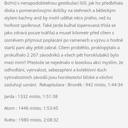
Bořni) s nenapodobitelnou gestikulací líčil, jak ho předbíhala
dívka s pomerančovými dolíčky na stehnech a běžeckým
stylem kachny aniž by mohl udělat něco jiného, než tu
hořkost spolknout. Také Jarda kulhal (operovaná třísla se
jako zdravá pouze tvářila) a musel kilometr před cílem s
úsměvem přijmout poplácání po ramenech a výzvu o hodně
starší paní aby ještě zabral. Cílem proběhlo, proklopýtalo a
prokulhalo 2 267 závodníků a všech pět horoklubáků bylo
mezi nimi!! Přestože se nejednalo o lezeckou akci myslím, že
odhodlání, vytrvalost, sebezapření a kolektivní duch
vytrvalostních závodů jsou horolezectví blízké a všichni
zasluhují uznání. Rekapitulace : Broněk : 942 místo, 1:44:34
Jarda : 1332 místo, 1:51:38
Atom : 1446 místo, 1:53:45
Květa : 1980 místo, 2:08:32