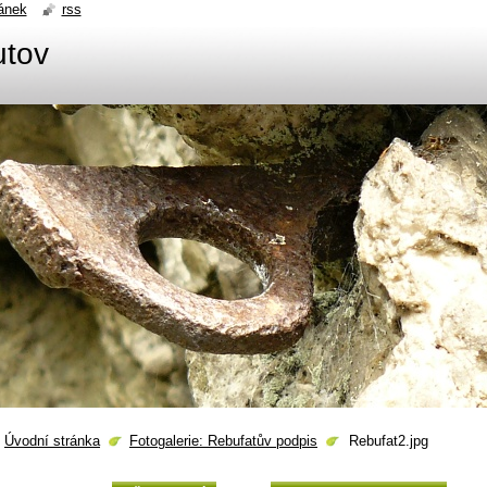
ánek
rss
utov
Úvodní stránka
Fotogalerie: Rebufatův podpis
Rebufat2.jpg