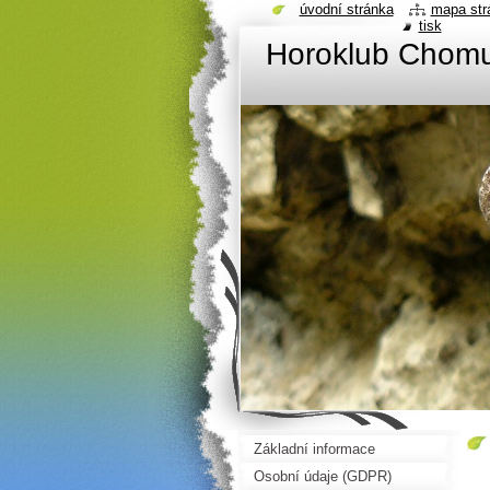
úvodní stránka
mapa str
tisk
Horoklub Chom
Základní informace
Osobní údaje (GDPR)