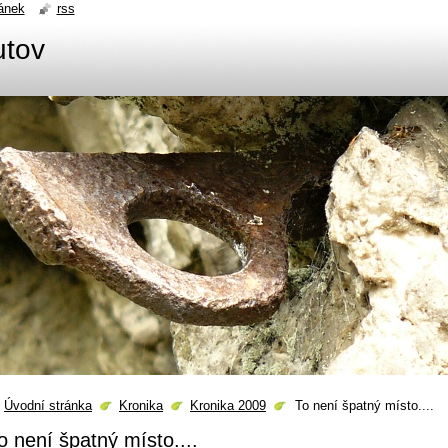
ánek
rss
utov
Úvodní stránka
Kronika
Kronika 2009
To není špatný místo....
o není špatný místo....