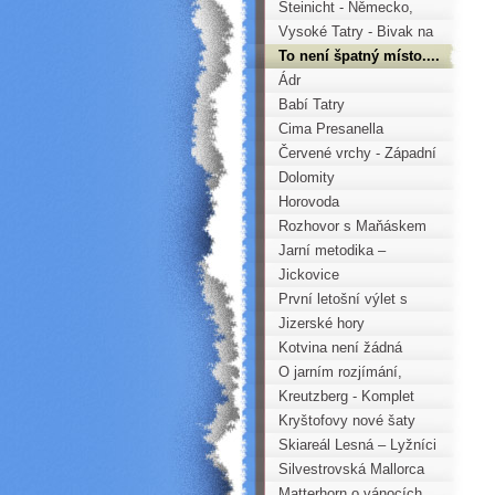
Ohří - Tisá
Steinicht - Německo,
aneb více o horolezcích
Vysoké Tatry - Bivak na
než lezení
Jehněčím štítu
To není špatný místo....
Ádr
Babí Tatry
Cima Presanella
Červené vrchy - Západní
Tatry
Dolomity
Horovoda
Rozhovor s Maňáskem
Jarní metodika –
horolezecká nauka –
Jickovice
teorie i praxe
První letošní výlet s
mládeží do skal
Jizerské hory
Kotvina není žádná
rovina aneb Svinčovo
O jarním rozjímání,
kotvinské trojšestí
pohodě na skalách a
Kreutzberg - Komplet
nadějné nastupující
Horoklubu Chomutov
Kryštofovy nové šaty
generaci
2009
Skiareál Lesná – Lyžníci
a vozembouši
Silvestrovská Mallorca
Matterhorn o vánocích