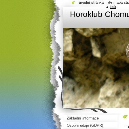
úvodní stránka
mapa str
tisk
Horoklub Chom
Základní informace
Osobní údaje (GDPR)
T