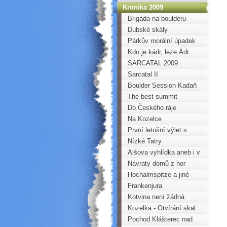
Kronika 2009
Brigáda na boulderu
Dubské skály
Párkův morální úpadek
Kdo je kádr, leze Ádr
SARCATAL 2009
Sarcatal II
Boulder Session Kadaň
2009
The best summit
Do Českého ráje
Na Kozelce
První letošní výlet s
mládeží do skal
Nízké Tatry
Alšova vyhlídka aneb i v
Praze jsou skály
Návraty domů z hor
Hochalmspitze a jiné
vrcholky
Frankenjura
Kotvina není žádná
rovina aneb Svinčovo
Kozelka - Otvírání skal
kotvinské trojšestí
Pochod Klášterec nad