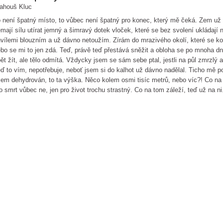
ahouš Kluc
 není špatný místo, to vůbec není špatný pro konec, který mě čeká. Zem už
mají sílu utírat jemný a šimravý dotek vloček, které se bez svolení ukládají
vílemi blouzním a už dávno netoužím. Zírám do mrazivého okolí, které se ko
bo se mi to jen zdá. Teď, právě teď přestává sněžit a obloha se po mnoha dn
ět žít, ale tělo odmítá. Vždycky jsem se sám sebe ptal, jestli na půl zmrzlý a
ď to vím, nepotřebuje, neboť jsem si do kalhot už dávno nadělal. Ticho mě p
em dehydrován, to ta výška. Něco kolem osmi tisíc metrů, nebo víc?! Co na 
o smrt vůbec ne, jen pro život trochu strastný. Co na tom záleží, teď už na ni..