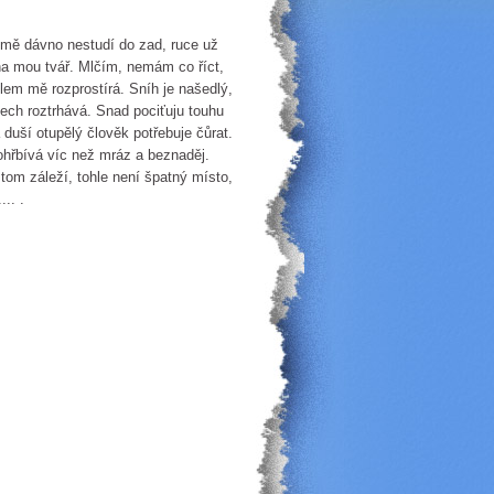
 mě dávno nestudí do zad, ruce už
 na mou tvář. Mlčím, nemám co říct,
lem mě rozprostírá. Sníh je našedlý,
ech roztrhává. Snad pociťuju touhu
 duší otupělý člověk potřebuje čůrat.
ohřbívá víc než mráz a beznaděj.
tom záleží, tohle není špatný místo,
.. .