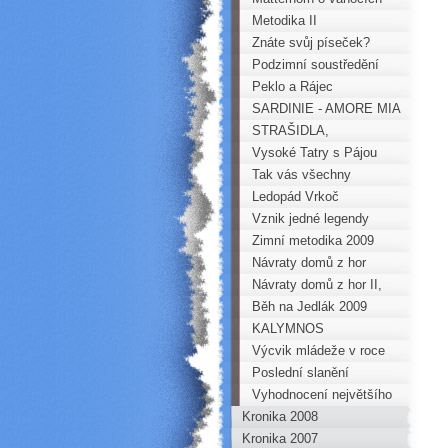
Metodika II
Znáte svůj píseček?
Podzimní soustředění
mládeže
Peklo a Rájec
SARDINIE - AMORE MIA
STRAŠIDLA,
KŘEMENÁČ A HALDA
Vysoké Tatry s Pájou
DĚTÍ
Tak vás všechny
zdravím, Pepíno
Ledopád Vrkoč
Vznik jedné legendy
Zimní metodika 2009
Návraty domů z hor
Návraty domů z hor II,
tentokrát z Korsiky
Běh na Jedlák 2009
KALYMNOS
Výcvik mládeže v roce
2009
Poslední slanění
Horoklubu Chomutov
Vyhodnocení největšího
Kronika 2008
Škodiče Horoklubu
Kronika 2007
Chomutov za rok 2009