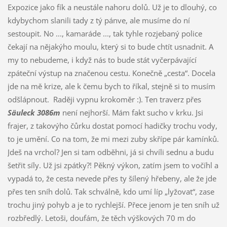
Expozice jako fík a neustále nahoru dolů. Už je to dlouhý, co
kdybychom slanili tady z tý pánve, ale musíme do ní
sestoupit. No ..., kamaráde ..., tak tyhle rozjebaný police
čekají na nějakýho moulu, který si to bude chtít usnadnit. A
my to nebudeme, i když nás to bude stát vyčerpávající
zpáteční výstup na značenou cestu. Konečně „cesta“. Docela
jde na mě krize, ale k čemu bych to říkal, stejně si to musím
odšlápnout. Raději vypnu krokoměr :). Ten traverz přes
Säuleck 3086m
není nejhorší. Mám fakt sucho v krku. Jsi
frajer, z takovýho čůrku dostat pomocí hadičky trochu vody,
to je umění. Co na tom, že mi mezi zuby skřípe pár kamínků.
Jdeš na vrchol? Jen si tam odběhni, já si chvíli sednu a budu
šetřit síly. Už jsi zpátky?! Pěkný výkon, zatím jsem to vočíhl a
vypadá to, že cesta nevede přes ty šílený hřebeny, ale že jde
přes ten sníh dolů. Tak schválně, kdo umí líp „lyžovat“, zase
trochu jiný pohyb a je to rychlejší. Přece jenom je ten sníh už
rozbředlý. Letoši, doufám, že těch výškových 70 m do