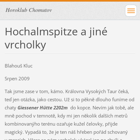
Horoklub Chomutov
Hochalmspitze a jiné
vrcholky
Blahouš Kluc
Srpen 2009
Tak jsme zase v tom, kámo. Královna Vysokých Taur čeká,
teď jen otázka, jako cestou. Už si to pěkně dlouho funíme od
chaty
Giessener Hütte 2202m
do kopce. Nevím jak tobě, ale
mně pochod v temnotě, kdy mi jen několik dalších metrů
kombinovanýho terénu ozařuje kužel čelovky, přijde
magický. Vypadá to, že je ten náš hřeben pořád schovaný
v mracích. Včera se nám vrcholek ukázal jen na chvíli a