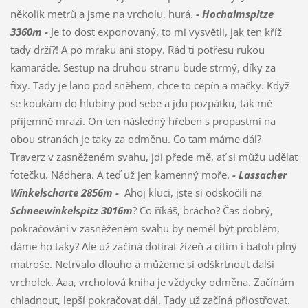
několik metrů a jsme na vrcholu, hurá.
- Hochalmspitze
3360m -
Je to dost exponovaný, to mi vysvětli, jak ten kříž
tady drží?! A po mraku ani stopy. Rád ti potřesu rukou
kamaráde. Sestup na druhou stranu bude strmý, díky za
fixy. Tady je lano pod sněhem, chce to cepín a mačky. Když
se koukám do hlubiny pod sebe a jdu pozpátku, tak mě
příjemně mrazí. On ten následný hřeben s propastmi na
obou stranách je taky za odměnu. Co tam máme dál?
Traverz v zasněženém svahu, jdi přede mě, ať si můžu udělat
fotečku. Nádhera. A teď už jen kamenný moře.
- Lassacher
Winkelscharte 2856m -
Ahoj kluci, jste si odskočili na
Schneewinkelspitz 3016m
? Co říkáš, brácho? Čas dobrý,
pokračování v zasněženém svahu by neměl být problém,
dáme ho taky? Ale už začíná dotírat žízeň a cítím i batoh plný
matroše. Netrvalo dlouho a můžeme si odškrtnout další
vrcholek. Aaa, vrcholová kniha je vždycky odměna. Začínám
chladnout, lepší pokračovat dál. Tady už začíná přiostřovat.