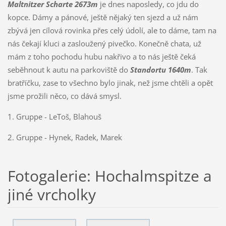
Maltnitzer Scharte 2673m
je dnes naposledy, co jdu do
kopce. Dámy a pánové, ještě nějaký ten sjezd a už nám
zbývá jen cílová rovinka přes celý údolí, ale to dáme, tam na
nás čekají kluci a zasloužený pivečko. Konečně chata, už
mám z toho pochodu hubu nakřivo a to nás ještě čeká
seběhnout k autu na parkoviště do
Standortu 1640m
. Tak
bratříčku, zase to všechno bylo jinak, než jsme chtěli a opět
jsme prožili něco, co dává smysl.
1. Gruppe - LeToš, Blahouš
2. Gruppe - Hynek, Radek, Marek
Fotogalerie: Hochalmspitze a
jiné vrcholky