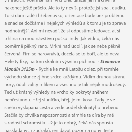
nakonec ještě pršelo. Ale to ty nevíš, protože jsi spal, dudku.
To si dám raději hřebenovku, orientace bude bez problému
a snad se dočkáme i nějakých výhledů a k tomu je to zprava
hodnotnější. Ani mi nevadí, že si odpustíme ledovec, ať si
trhlina na mou návštěvu počká jindy. Jak vidno, čeká nás
poměrně pěkný ráno. Mrkni nad údolí, jak se nebe pěkně
červená. Firn se narovnává, docela se to boří, ale to neva.
Hele ty fixy, na tom skalním výšvihu píchnou.
- Steinerne
Mandln 3125m -
Rychle ke mně Letošu dolez, při tomhle
východu slunce zjihne srdce každýmu. Vidím druhou stranu
hory, údolí zalitý mlíkem a všechno je tak nějak modrošedý.
Teď už krásný výhledy na vrcholky pokrytý sněhem
nepřestanou. Hřej sluníčko, hřej, je mi kosa. Tady je ve
sněhu vyšlapaná cesta a vede podél skalnatýho hřebenu.
Stačila by chvilka nepozornosti a támhle ta díra by mě
s radostí schramstla. Už je to dobrý, čeká nás spousta
naskládaných žudráků, jen dávat pozor na nohy. Ještě