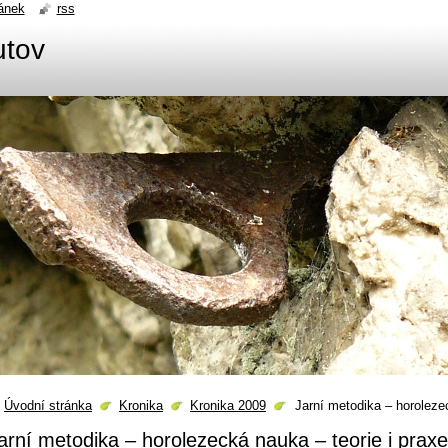
ánek
rss
utov
Úvodní stránka
Kronika
Kronika 2009
Jarní metodika – horolezec
arní metodika – horolezecká nauka – teorie i praxe