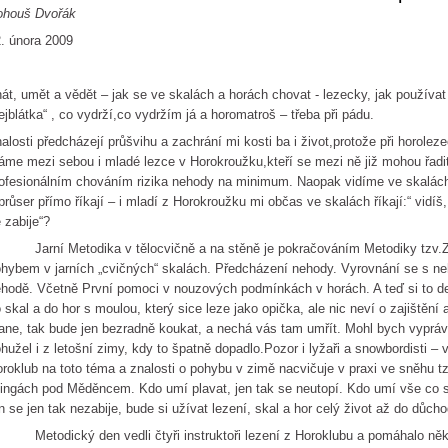
ohouš Dvořák
. února 2009
át, umět a vědět – jak se ve skalách a horách chovat - lezecky, jak používat
ejblátka“ , co vydrží,co vydržím já a horomatroš – třeba při pádu.
alosti předcházejí průšvihu a zachrání mi kosti ba i život,protože při horole
me mezi sebou i mladé lezce v Horokroužku,kteří se mezi ně již mohou řadit
ofesionálním chováním rizika nehody na minimum. Naopak vidíme ve skalác
průser přímo říkají – i mladí z Horokroužku mi občas ve skalách říkají:“ vidíš,
 zabije“?
arní Metodika v tělocvičně a na stěně je pokračováním Metodiky tzv.Zá
hybem v jarních „cvičných“ skalách. Předcházení nehody. Vyrovnání se s ne
hodě. Včetně První pomoci v nouzových podmínkách v horách. A teď si to de
 skal a do hor s moulou, který sice leze jako opička, ale nic neví o zajištěn
ane, tak bude jen bezradně koukat, a nechá vás tam umřít. Mohl bych vypráv
hužel i z letošní zimy, kdy to špatně dopadlo.Pozor i lyžaři a snowbordisti –
roklub na toto téma a znalosti o pohybu v zimě nacvičuje v praxi ve sněhu t
ingách pod Měděncem. Kdo umí plavat, jen tak se neutopí. Kdo umí vše co s
n se jen tak nezabije, bude si užívat lezení, skal a hor celý život až do důcho
todický den vedli čtyři instruktoři lezení z Horoklubu a pomáhalo něko