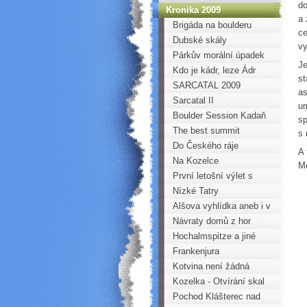
do
Kronika 2009
a 
Brigáda na boulderu
ce
Dubské skály
vy
Párkův morální úpadek
Je
Kdo je kádr, leze Ádr
st
SARCATAL 2009
as
Sarcatal II
um
Boulder Session Kadaň
sp
2009
The best summit
s 
Do Českého ráje
A 
Na Kozelce
Me
První letošní výlet s
mládeží do skal
Nízké Tatry
d
Alšova vyhlídka aneb i v
Praze jsou skály
Návraty domů z hor
Hochalmspitze a jiné
vrcholky
Frankenjura
Kotvina není žádná
rovina aneb Svinčovo
Kozelka - Otvírání skal
kotvinské trojšestí
Pochod Klášterec nad