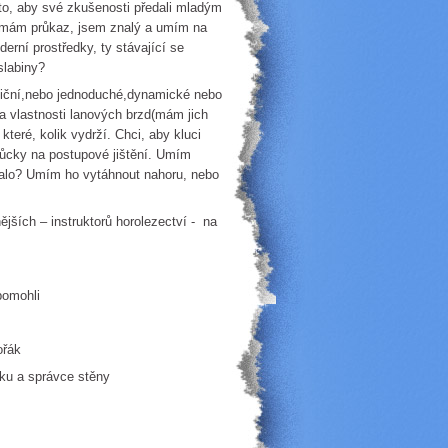
na to, aby své zkušenosti předali mladým
, mám průkaz, jsem znalý a umím na
oderní prostředky, ty stávající se
slabiny?
oviční,nebo jednoduché,dynamické nebo
 a vlastnosti lanových brzd(mám jich
teré, kolik vydrží. Chci, aby kluci
omůcky na postupové jištění. Umím
stalo? Umím ho vytáhnout nahoru, nebo
ších – instruktorů horolezectví - na
mohli
k
 stěny