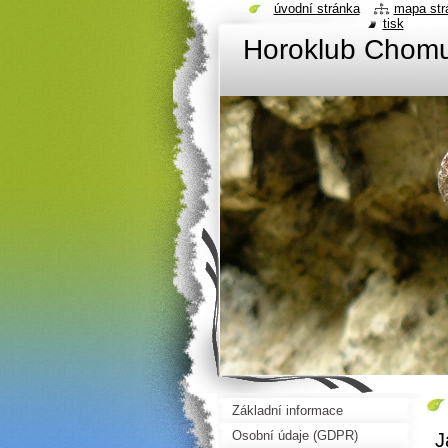
úvodní stránka
mapa str
tisk
Horoklub Chom
Základní informace
Osobní údaje (GDPR)
J