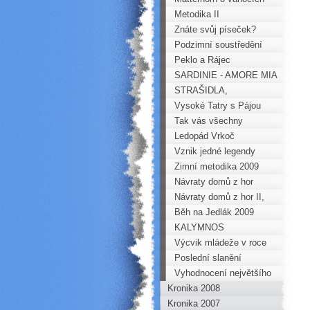
Metodika II
Znáte svůj píseček?
Podzimní soustředění
mládeže
Peklo a Rájec
SARDINIE - AMORE MIA
STRAŠIDLA,
KŘEMENÁČ A HALDA
Vysoké Tatry s Pájou
DĚTÍ
Tak vás všechny
zdravím, Pepíno
Ledopád Vrkoč
Vznik jedné legendy
Zimní metodika 2009
Návraty domů z hor
Návraty domů z hor II,
tentokrát z Korsiky
Běh na Jedlák 2009
KALYMNOS
Výcvik mládeže v roce
2009
Poslední slanění
Horoklubu Chomutov
Vyhodnocení největšího
Kronika 2008
Škodiče Horoklubu
Kronika 2007
Chomutov za rok 2009