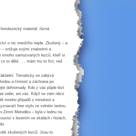
 horolezecký materiál, různá
zectví o nic menšího nejde. Zkušený – a
 – snižuje svými znalostmi a
h mnoho samozvaných lezců, kteří si
 co to dělá . . , mám mu to říct, než
kladní. Tématicky se zabývá
hodou a činnost a záchrana po
jte dohromady. Kdo z vás půjde lézt
í ani sebe, ani vás. Když se vám něco
ět mnoho případů z minulosti a
 vyznavači free stylu ve volném terénu.
zv.Zimní Metodiku – byla v lednu na
ouvisí s lezením ve skalách i horách,
du.
lik zkušených lezců. Jsou to