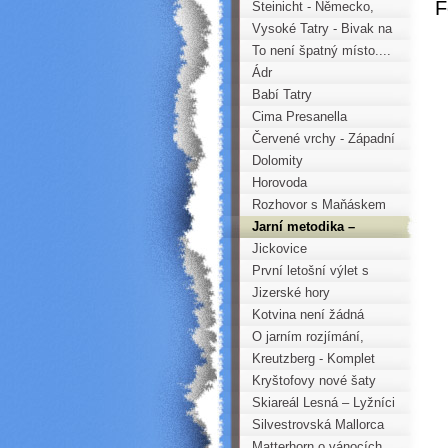
F
Ohří - Tisá
Steinicht - Německo,
aneb více o horolezcích
Vysoké Tatry - Bivak na
než lezení
Jehněčím štítu
To není špatný místo....
Ádr
Babí Tatry
Cima Presanella
Červené vrchy - Západní
Tatry
Dolomity
Horovoda
Rozhovor s Maňáskem
Jarní metodika –
horolezecká nauka –
Jickovice
teorie i praxe
První letošní výlet s
mládeží do skal
Jizerské hory
Kotvina není žádná
rovina aneb Svinčovo
O jarním rozjímání,
kotvinské trojšestí
pohodě na skalách a
Kreutzberg - Komplet
nadějné nastupující
Horoklubu Chomutov
Kryštofovy nové šaty
generaci
2009
Skiareál Lesná – Lyžníci
a vozembouši
Silvestrovská Mallorca
Matterhorn o vánocích