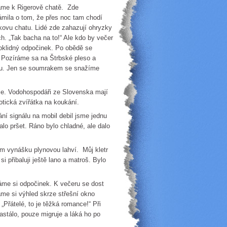
e k Rigerově chatě. Zde
mila o tom, že přes noc tam chodí
kovu chatu. Lidé zde zahazují ohryzky
. „Tak bacha na to!“ Ale kdo by večer
poklidný odpočinek. Po obědě se
. Pozíráme sa na Štrbské pleso a
tu. Jen se soumrakem se snažíme
 Vodohospodáři ze Slovenska mají
otická zvířátka na koukání.
 signálu na mobil debil jsme jednu
alo pršet. Ráno bylo chladné, ale dalo
vynášku plynovou lahví. Můj kletr
přibaluji ještě lano a matroš. Bylo
 si odpočinek. K večeru se dost
me si výhled skrze střešní okno
 „Přátelé, to je těžká romance!“ Při
astálo, pouze migruje a láká ho po