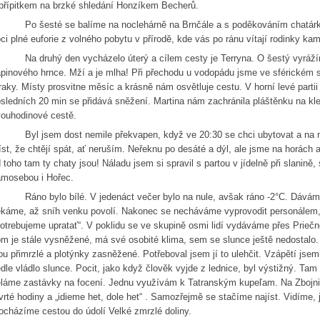
přípitkem na brzké shledání Honzíkem Becherů.
o šesté se balíme na noclehárně na Brnčále a s poděkováním chatárke
ci plné euforie z volného pobytu v přírodě, kde vás po ránu vítají rodinky ka
 druhý den vycházelo úterý a cílem cesty je Terryna. O šestý vyrážíme
pinového hrnce. Mží a je mlha! Při přechodu u vodopádu jsme ve sférickém 
aky. Místy prosvitne měsíc a krásně nám osvětluje cestu. V horní levé partii 
sledních 20 min se přidává sněžení. Martina nám zachránila pláštěnku na kl
ouhodinové cestě.
yl jsem dost nemile překvapen, když ve 20:30 se chci ubytovat a na n
st, že chtějí spát, ať neruším. Neřeknu po desáté a dýl, ale jsme na horách a 
 toho tam ty chaty jsou! Náladu jsem si spravil s partou v jídelně při slanině, s
mosebou i Hořec.
no bylo bílé. V jedenáct večer bylo na nule, avšak ráno -2°C. Dáváme s
káme, až sníh venku povolí. Nakonec se necháváme vyprovodit personálem, ž
otrebujeme upratať“. V poklidu se ve skupině osmi lidí vydáváme přes Priečn
m je stále vysněžené, má své osobité klima, sem se slunce ještě nedostalo.
ou přimrzlé a plotýnky zasněžené. Potřeboval jsem jí to ulehčit. Vzápětí jsem 
dle vládlo slunce. Pocit, jako když člověk vyjde z lednice, byl výstižný. Tam 
láme zastávky na focení. Jednu využívám k Tatranským kupeľam. Na Zbojnič
vrté hodiny a „idieme het, dole het“ . Samozřejmě se stačíme najíst. Vidíme, 
ocházíme cestou do údolí Velké zmrzlé doliny.