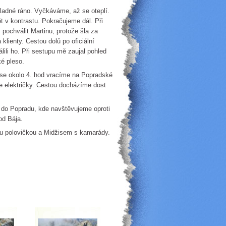
né ráno. Vyčkáváme, až se oteplí.
t v kontrastu. Pokračujeme dál. Při
pochválit Martinu, protože šla za
lienty. Cestou dolů po oficiální
ili ho. Při sestupu mě zaujal pohled
ké pleso.
 okolo 4. hod vracíme na Popradské
ce električky. Cestou docházíme dost
 Popradu, kde navštěvujeme oproti
od Bája.
 polovičkou a Midžisem s kamarády.