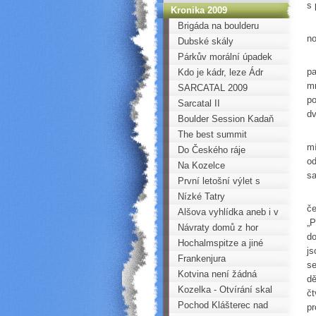
s 
Kronika 2009
P
Brigáda na boulderu
no
Dubské skály
Párkův morální úpadek
Na
pa
Kdo je kádr, leze Ádr
mr
SARCATAL 2009
po
Sarcatal II
dv
Boulder Session Kadaň
B
2009
The best summit
mí
Do Českého ráje
od
Na Kozelce
sa
První letošní výlet s
Rá
mládeží do skal
Nízké Tatry
če
Alšova vyhlídka aneb i v
„P
Praze jsou skály
Návraty domů z hor
do
Hochalmspitze a jiné
js
vrcholky
Frankenjura
se
Kotvina není žádná
dě
rovina aneb Svinčovo
Kozelka - Otvírání skal
čt
kotvinské trojšestí
Pochod Klášterec nad
pr