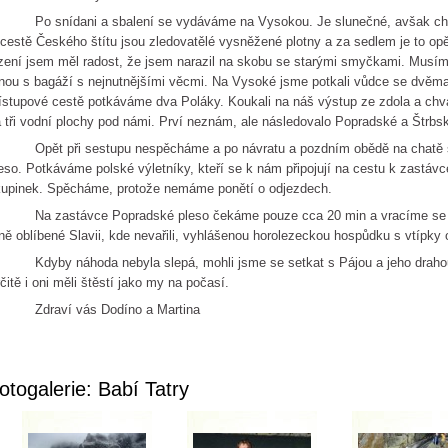
o snídani a sbalení se vydáváme na Vysokou. Je slunečné, avšak chlad
cestě Českého štítu jsou zledovatělé vysněžené plotny a za sedlem je to opě
zení jsem měl radost, že jsem narazil na skobu se starými smyčkami. Musím 
ou s bagáží s nejnutnějšími věcmi. Na Vysoké jsme potkali vůdce se dvěma k
ístupové cestě potkáváme dva Poláky. Koukali na náš výstup ze zdola a chvál
 tři vodní plochy pod námi. Prví neznám, ale následovalo Popradské a Štrbs
pět při sestupu nespěcháme a po návratu a pozdním obědě na chatě se
eso. Potkáváme polské výletníky, kteří se k nám připojují na cestu k zastáv
upinek. Spěcháme, protože nemáme ponětí o odjezdech.
a zastávce Popradské pleso čekáme pouze cca 20 min a vracíme se do
ě oblíbené Slavii, kde nevařili, vyhlášenou horolezeckou hospůdku s vtípky 
dyby náhoda nebyla slepá, mohli jsme se setkat s Pájou a jeho drahou
čitě i oni měli štěstí jako my na počasí.
draví vás Dodíno a Martina
otogalerie: Babí Tatry