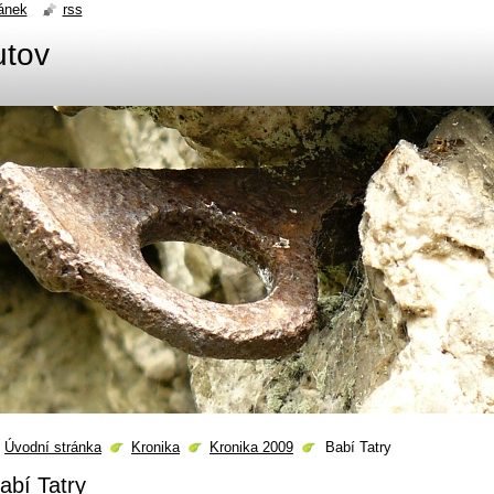
ánek
rss
utov
Úvodní stránka
Kronika
Kronika 2009
Babí Tatry
abí Tatry