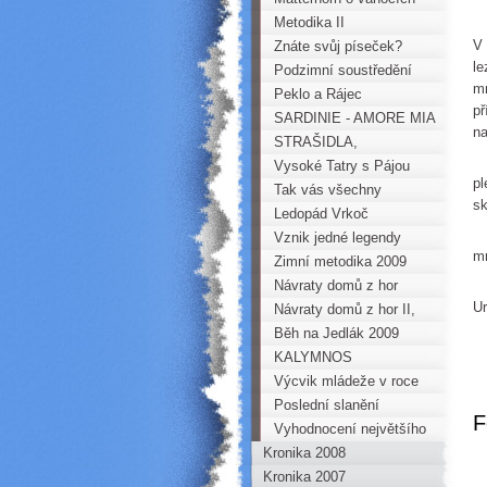
Metodika II
P
V 
Znáte svůj píseček?
le
Podzimní soustředění
mn
mládeže
Peklo a Rájec
př
SARDINIE - AMORE MIA
na
STRAŠIDLA,
O
KŘEMENÁČ A HALDA
Vysoké Tatry s Pájou
pl
DĚTÍ
Tak vás všechny
sk
zdravím, Pepíno
Ledopád Vrkoč
N
Vznik jedné legendy
mn
Zimní metodika 2009
Návraty domů z hor
K
Ur
Návraty domů z hor II,
tentokrát z Korsiky
Běh na Jedlák 2009
Z
KALYMNOS
Výcvik mládeže v roce
2009
Poslední slanění
F
Horoklubu Chomutov
Vyhodnocení největšího
Kronika 2008
Škodiče Horoklubu
Kronika 2007
Chomutov za rok 2009