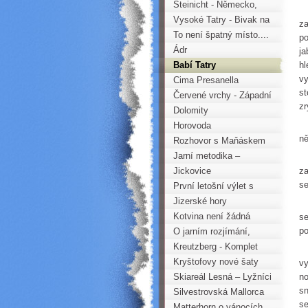
Ohří - Tisá
Steinicht - Německo,
P
aneb více o horolezcích
Vysoké Tatry - Bivak na
za
než lezení
Jehněčím štítu
To není špatný místo....
po
Ádr
ja
Babí Tatry
hl
vy
Cima Presanella
st
Červené vrchy - Západní
zr
Tatry
Dolomity
N
Horovoda
ně
Rozhovor s Maňáskem
Jarní metodika –
By
horolezecká nauka –
Jickovice
za
se
teorie i praxe
První letošní výlet s
mládeží do skal
Jizerské hory
P
Kotvina není žádná
se
po
rovina aneb Svinčovo
O jarním rozjímání,
kotvinské trojšestí
pohodě na skalách a
Kreutzberg - Komplet
Z
nadějné nastupující
Horoklubu Chomutov
Kryštofovy nové šaty
vy
generaci
2009
Skiareál Lesná – Lyžníci
no
sn
a vozembouši
Silvestrovská Mallorca
se
Matterhorn o vánocích