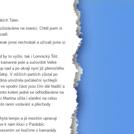
bích Tater.
stáváme na stanici. Chtěl jsem si
zadí.
k jsme nechvátali a užívali jsme si
y to vyšlo, tak i Lomnický Štít.
s kamenné pole a suťoviště Velké
 nad a po okraji nyní již přemrzlého
dný. V nižších partiích zůstal po
diná umožnila počáteční rychlejší
ve spodní části jsou čím dál hladší a
 proto kolem jedné se odhodláváme na
 Martina užila i slanění na celou
ylo ranní vstávání a přechody
á tempo a já mezitím upravuji
se k nám kluci z Pardubic.
osezením se loučíme s kamarády