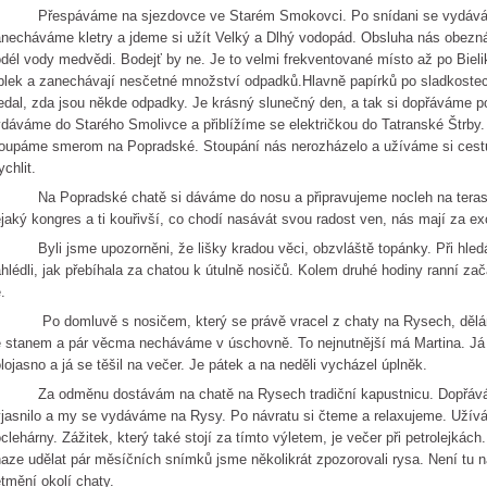
řespáváme na sjezdovce ve Starém Smokovci. Po snídani se vydávám
necháváme kletry a jdeme si užít Velký a Dlhý vodopád. Obsluha nás obezná
dél vody medvědi. Bodejť by ne. Je to velmi frekventované místo až po Bieli
blek a zanechávají nesčetné množství odpadků.Hlavně papírků po sladkostech
edal, zda jsou někde odpadky. Je krásný slunečný den, a tak si dopřáváme 
dáváme do Starého Smolivce a přiblížíme se električkou do Tatranské Štrby
oupáme smerom na Popradské. Stoupání nás nerozházelo a užíváme si ces
ychlit.
a Popradské chatě si dáváme do nosu a připravujeme nocleh na terase.
jaký kongres a ti kouřivší, co chodí nasávát svou radost ven, nás mají za ex
li jsme upozorněni, že lišky kradou věci, obzvláště topánky. Při hledání
hlédli, jak přebíhala za chatou k útulně nosičů. Kolem druhé hodiny ranní zač
.
o domluvě s nosičem, který se právě vracel z chaty na Rysech, dělám 
 stanem a pár věcma necháváme v úschovně. To nejnutnější má Martina. Já si 
lojasno a já se těšil na večer. Je pátek a na neděli vycházel úplněk.
a odměnu dostávám na chatě na Rysech tradiční kapustnicu. Dopřáváme
jasnilo a my se vydáváme na Rysy. Po návratu si čteme a relaxujeme. Užívá
clehárny. Zážitek, který také stojí za tímto výletem, je večer při petrolejkách.
aze udělat pár měsíčních snímků jsme několikrát zpozorovali rysa. Není tu n
tmění okolí chaty.