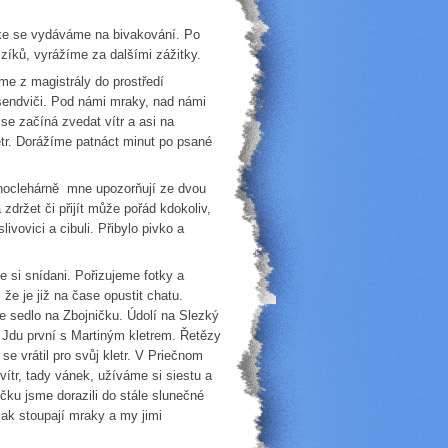
 se vydáváme na bivakování. Po
mzíků, vyrážíme za dalšími zážitky.
 z magistrály do prostředí
sendviči. Pod námi mraky, nad námi
se začíná zvedat vítr a asi na
etr. Dorážíme patnáct minut po psané
oclehárně mne upozorňují ze dvou
zdržet či přijít může pořád kdokoliv,
livovici a cibuli. Přibylo pivko a
i snídani. Pořizujeme fotky a
e je již na čase opustit chatu.
e sedlo na Zbojničku. Údolí na Slezký
 Jdu první s Martiným kletrem. Řetězy
se vrátil pro svůj kletr. V Priečnom
vítr, tady vánek, užíváme si siestu a
ku jsme dorazili do stále slunečné
jak stoupají mraky a my jimi