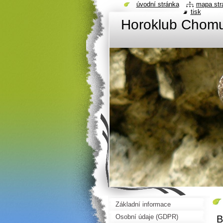
úvodní stránka
mapa str
tisk
Horoklub Chom
Základní informace
Osobní údaje (GDPR)
B