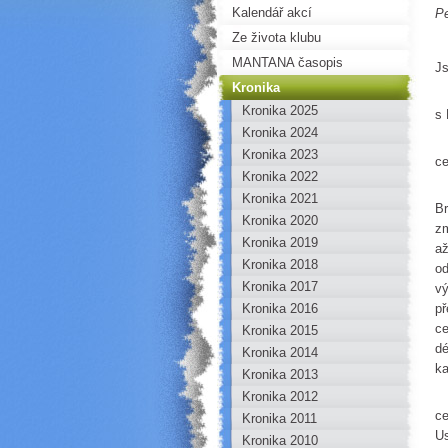
Kalendář akcí
P
Ze života klubu
Z
MANTANA časopis
Js
Kronika
26
Kronika 2025
s 
Kronika 2024
Z 
Kronika 2023
ce
Kronika 2022
Na
Kronika 2021
Br
Kronika 2020
zm
Kronika 2019
až
Kronika 2018
od
Kronika 2017
vý
Kronika 2016
př
ce
Kronika 2015
dé
Kronika 2014
k
Kronika 2013
N
Kronika 2012
ce
Kronika 2011
Us
Kronika 2010