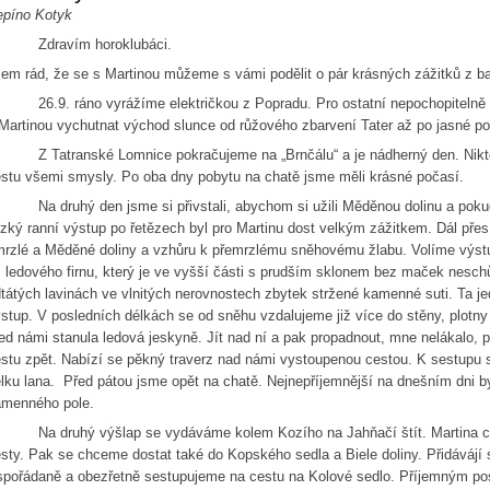
epíno Kotyk
dravím horoklubáci.
em rád, že se s Martinou můžeme s vámi podělit o pár krásných zážitků z ba
.9. ráno vyrážíme električkou z Popradu. Pro ostatní nepochopitelně zů
Martinou vychutnat východ slunce od růžového zbarvení Tater až po jasné po
Tatranské Lomnice pokračujeme na „Brnčálu“ a je nádherný den. Niktera
stu všemi smysly. Po oba dny pobytu na chatě jsme měli krásné počasí.
 druhý den jsme si přivstali, abychom si užili Měděnou dolinu a pokud b
zký ranní výstup po řetězech byl pro Martinu dost velkým zážitkem. Dál pře
rzlé a Měděné doliny a vzhůru k přemrzlému sněhovému žlabu. Volíme výstup
 ledového firnu, který je ve vyšší části s prudším sklonem bez maček neschů
tátých lavinách ve vlnitých nerovnostech zbytek stržené kamenné suti. Ta je
stup. V posledních délkách se od sněhu vzdalujeme již více do stěny, plotny 
ed námi stanula ledová jeskyně. Jít nad ní a pak propadnout, mne nelákalo,
stu zpět. Nabízí se pěkný traverz nad námi vystoupenou cestou. K sestupu si
lku lana. Před pátou jsme opět na chatě. Nejnepříjemnější na dnešním dni b
amenného pole.
a druhý výšlap se vydáváme kolem Kozího na Jahňačí štít. Martina chyt
sty. Pak se chceme dostat také do Kopského sedla a Biele doliny. Přidávájí 
pořádaně a obezřetně sestupujeme na cestu na Kolové sedlo. Příjemným p